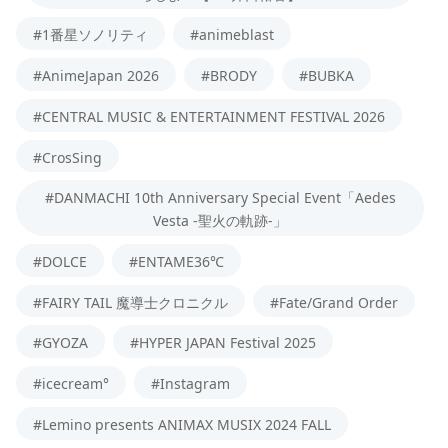
#1番星ソノリティ
#animeblast
#AnimeJapan 2026
#BRODY
#BUBKA
#CENTRAL MUSIC & ENTERTAINMENT FESTIVAL 2026
#CrosSing
#DANMACHI 10th Anniversary Special Event「Aedes
Vesta -聖火の軌跡-」
#DOLCE
#ENTAME36℃
#FAIRY TAIL 魔導士クロニクル
#Fate/Grand Order
#GYOZA
#HYPER JAPAN Festival 2025
#icecream°
#Instagram
#Lemino presents ANIMAX MUSIX 2024 FALL