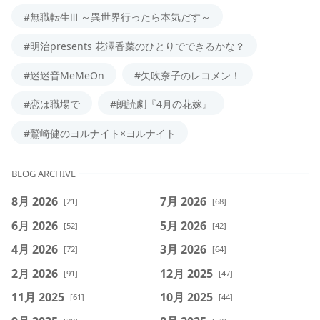
#無職転生Ⅲ ～異世界行ったら本気だす～
#明治presents 花澤香菜のひとりでできるかな？
#迷迷音MeMeOn
#矢吹奈子のレコメン！
#恋は職場で
#朗読劇『4月の花嫁』
#鷲崎健のヨルナイト×ヨルナイト
BLOG ARCHIVE
8月 2026
7月 2026
[21]
[68]
6月 2026
5月 2026
[52]
[42]
4月 2026
3月 2026
[72]
[64]
2月 2026
12月 2025
[91]
[47]
11月 2025
10月 2025
[61]
[44]