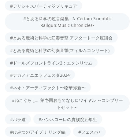
#デリシャスパーティ♡プリキュア
#とある科学の超音楽集 -Ａ Certain Scientific
Railgun:Music Chronicles-
#とある魔術と科学の幻奏音撃 アフタートーク座談会
#とある魔術と科学の幻奏音撃(フィルムコンサート)
#ドールズフロントライン2：エクシリウム
#ナガノアニエラフェスタ2024
#ネオ・アーティファクト〜物華弥新〜
#ねこぐらし。第壱回おもてなしロワイヤル ～コンプリー
トセット～
#パラ道
#ハンネローレの貴族院五年生
#ひみつのアイプリ リング編
#フェスバ+