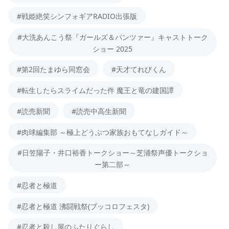
#戦姫絶笑シンフォギアRADIO出張版
#大洗あんこう祭『ガールズ＆パンツァー』キャストトーク
ショー 2025
#第2回たまゆら同窓会
#天才てれびくん
#転生したらスライムだった件 魔王と竜の建国譚
#読売新聞
#読売中高生新聞
#肉球編集部 ～極上どうぶつ家族おもてなしガイド～
#日笠陽子・井口裕香トークショー～芝浦祭声優トークショ
ー第二部～
#忍者と極道
#忍者と極道 沸闘戦祭(ブッコロフェスタ)
#忍者と殺し屋のふたりぐらし