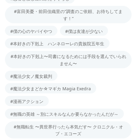
#富田美憂・前田佳織里の“調査のご依頼、お待ちしてま
す！”
#僕の心のヤバイやつ
#僕は友達が少ない
#本好きの下剋上 ハンネローレの貴族院五年生
#本好きの下剋上〜司書になるためには手段を選んでいられ
ません〜
#魔法少女ノ魔女裁判
#魔法少女まどか☆マギカ Magia Exedra
#漫画アクション
#無職の英雄 ～別にスキルなんか要らなかったんだが～
#無職転生 〜異世界行ったら本気だす〜 クロニクル・オ
ブ・エコーズ