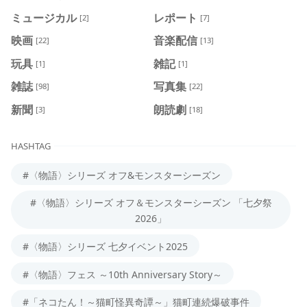
ミュージカル
レポート
[2]
[7]
映画
音楽配信
[22]
[13]
玩具
雑記
[1]
[1]
雑誌
写真集
[98]
[22]
新聞
朗読劇
[3]
[18]
HASHTAG
#〈物語〉シリーズ オフ&モンスターシーズン
#〈物語〉シリーズ オフ＆モンスターシーズン 「七夕祭
2026」
#〈物語〉シリーズ 七夕イベント2025
#〈物語〉フェス ～10th Anniversary Story～
#「ネコたん！～猫町怪異奇譚～」猫町連続爆破事件