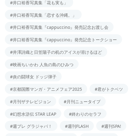
#井口裕香写真集「花も実も」
#井口裕香写真集「恋する沖縄。」
#井口裕香写真集『cappuccino』発売記念お渡し会
#井口裕香写真集『cappuccino』発売記念トークショー
#井澤詩織と日笠陽子の机のアイスが溶けるほど
#映画ちいかわ 人魚の島のひみつ
#炎の闘球女 ドッジ弾子
#京都国際マンガ・アニメフェア2025
#君がトクベツ
#月刊ザテレビジョン
#月刊ニュータイプ
#幻想水滸伝 STAR LEAP
#終わりのセラフ
#週プレ グラジャパ！
#週刊FLASH
#週刊SPA!