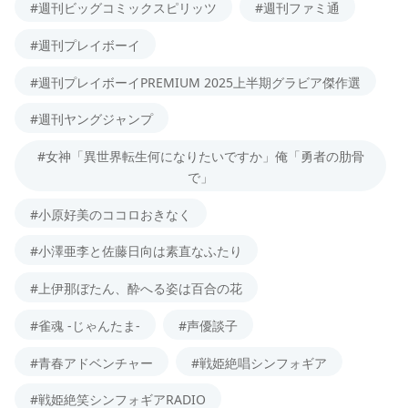
#週刊ビッグコミックスピリッツ
#週刊ファミ通
#週刊プレイボーイ
#週刊プレイボーイPREMIUM 2025上半期グラビア傑作選
#週刊ヤングジャンプ
#女神「異世界転生何になりたいですか」俺「勇者の肋骨
で」
#小原好美のココロおきなく
#小澤亜李と佐藤日向は素直なふたり
#上伊那ぼたん、酔へる姿は百合の花
#雀魂 -じゃんたま-
#声優談子
#青春アドベンチャー
#戦姫絶唱シンフォギア
#戦姫絶笑シンフォギアRADIO