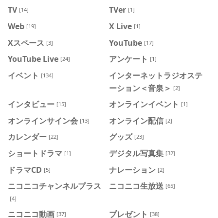
TV
TVer
[14]
[1]
Web
X Live
[19]
[1]
Xスペース
YouTube
[3]
[17]
YouTube Live
アンケート
[24]
[1]
イベント
インターネットラジオステ
[134]
ーション＜音泉＞
[2]
インタビュー
オンラインイベント
[15]
[1]
オンラインサイン会
オンライン配信
[13]
[2]
カレンダー
グッズ
[22]
[23]
ショートドラマ
デジタル写真集
[1]
[32]
ドラマCD
ナレーション
[5]
[2]
ニコニコチャンネルプラス
ニコニコ生放送
[65]
[4]
ニコニコ動画
プレゼント
[37]
[38]