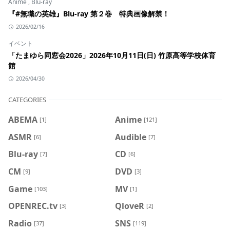
Anime
,
Blu-ray
『#無職の英雄』Blu-ray 第２巻 特典画像解禁！
2026/02/16
イベント
「たまゆら同窓会2026」2026年10月11日(日) 竹原高等学校体育
館
2026/04/30
CATEGORIES
ABEMA
Anime
[1]
[121]
ASMR
Audible
[6]
[7]
Blu-ray
CD
[7]
[6]
CM
DVD
[9]
[3]
Game
MV
[103]
[1]
OPENREC.tv
QloveR
[3]
[2]
Radio
SNS
[37]
[119]