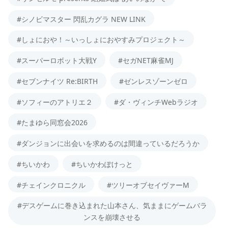
#シノビマスター 閃乱カグラ NEW LINK
#しょにおや！～いっしょにおやすみプロジェクト～
#スーパーロボット大戦Y
#セガNET麻雀MJ
#セブンナイツ Re:BIRTH
#ゼンレスゾーンゼロ
#ソフィーのアトリエ２
#ダ・ヴィンチWebラジオ
#たまゆら同窓会2026
#ダンジョンに出会いを求めるのは間違っているだろうか
#ちいかわ
#ちいかわぽけっと
#チェインクロニクル
#ツリーオブセイヴァーM
#デスゲームに巻き込まれた山本さん、気ままにゲームバラ
ンスを崩壊させる