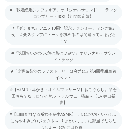
#「戦姫絶唱シンフォギア」オリジナルサウンド・トラック
コンプリートBOX【期間限定盤】
#『ダンまち』アニメ10周年記念ファンミーティング第3
夜 音楽スタッフにトークを求めるのは間違っているだろ
うか
#『映画ちいかわ 人魚の島のひみつ』オリジナル・サウン
ドトラック
#『夕実＆梨沙のラフストーリーは突然に』第4回番組単独
イベント
#【ASMR・耳かき・オイルマッサージ】ねこぐらし。第壱
回おもてなしロワイヤル ～ノルウェー猫編～【CV:井口裕
香】
#【自由奔放な猫系女子高生ASMR】しょにおや!～いっしょ
におやすみプロジェクト～ りせといっしょに部屋でだらだ
らしよー【CV:井口裕香】