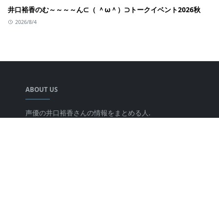
井口裕香のむ～～～～ん⊂（ ＾ω＾）⊃トークイベント2026秋
2026/8/4
ABOUT US
声優の井口裕香さんの情報をまとめる人.
LEARN MORE
キミのチカラについて
プライバシーポリシー
FOLLOW US