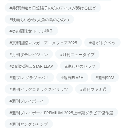
#井澤詩織と日笠陽子の机のアイスが溶けるほど
#映画ちいかわ 人魚の島のひみつ
#炎の闘球女 ドッジ弾子
#京都国際マンガ・アニメフェア2025
#君がトクベツ
#月刊ザテレビジョン
#月刊ニュータイプ
#幻想水滸伝 STAR LEAP
#終わりのセラフ
#週プレ グラジャパ！
#週刊FLASH
#週刊SPA!
#週刊ビッグコミックスピリッツ
#週刊ファミ通
#週刊プレイボーイ
#週刊プレイボーイPREMIUM 2025上半期グラビア傑作選
#週刊ヤングジャンプ