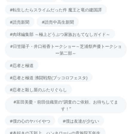
#転生したらスライムだった件 魔王と竜の建国譚
#読売新聞
#読売中高生新聞
#肉球編集部 ～極上どうぶつ家族おもてなしガイド～
#日笠陽子・井口裕香トークショー～芝浦祭声優トークショ
ー第二部～
#忍者と極道
#忍者と極道 沸闘戦祭(ブッコロフェスタ)
#忍者と殺し屋のふたりぐらし
#富田美憂・前田佳織里の“調査のご依頼、お待ちしてま
す！”
#僕の心のヤバイやつ
#僕は友達が少ない
#本好きの下剋上 ハンネローレの貴族院五年生