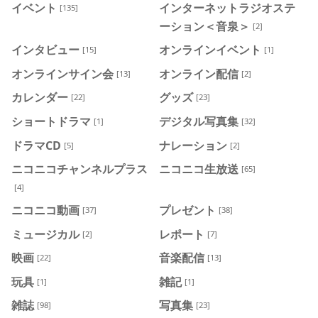
イベント
インターネットラジオステ
[135]
ーション＜音泉＞
[2]
インタビュー
オンラインイベント
[15]
[1]
オンラインサイン会
オンライン配信
[13]
[2]
カレンダー
グッズ
[22]
[23]
ショートドラマ
デジタル写真集
[1]
[32]
ドラマCD
ナレーション
[5]
[2]
ニコニコチャンネルプラス
ニコニコ生放送
[65]
[4]
ニコニコ動画
プレゼント
[37]
[38]
ミュージカル
レポート
[2]
[7]
映画
音楽配信
[22]
[13]
玩具
雑記
[1]
[1]
雑誌
写真集
[98]
[23]