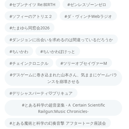
#セブンナイツ Re:BIRTH
#ゼンレスゾーンゼロ
#ソフィーのアトリエ２
#ダ・ヴィンチWebラジオ
#たまゆら同窓会2026
#ダンジョンに出会いを求めるのは間違っているだろうか
#ちいかわ
#ちいかわぽけっと
#チェインクロニクル
#ツリーオブセイヴァーM
#デスゲームに巻き込まれた山本さん、気ままにゲームバラ
ンスを崩壊させる
#デリシャスパーティ♡プリキュア
#とある科学の超音楽集 -Ａ Certain Scientific
Railgun:Music Chronicles-
#とある魔術と科学の幻奏音撃 アフタートーク座談会