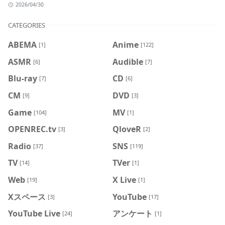
2026/04/30
CATEGORIES
ABEMA
Anime
[1]
[122]
ASMR
Audible
[6]
[7]
Blu-ray
CD
[7]
[6]
CM
DVD
[9]
[3]
Game
MV
[104]
[1]
OPENREC.tv
QloveR
[3]
[2]
Radio
SNS
[37]
[119]
TV
TVer
[14]
[1]
Web
X Live
[19]
[1]
Xスペース
YouTube
[3]
[17]
YouTube Live
アンケート
[24]
[1]