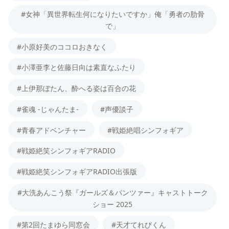
#女神「異世界転生何になりたいですか」俺「勇者の肋骨
で」
#小原好美のココロおきなく
#小澤亜李と佐藤日向は素直なふたり
#上伊那ぼたん、酔へる姿は百合の花
#雀魂 -じゃんたま-
#声優談子
#青春アドベンチャー
#戦姫絶唱シンフォギア
#戦姫絶笑シンフォギアRADIO
#戦姫絶笑シンフォギアRADIO出張版
#大洗あんこう祭『ガールズ＆パンツァー』キャストトーク
ショー 2025
#第2回たまゆら同窓会
#天才てれびくん