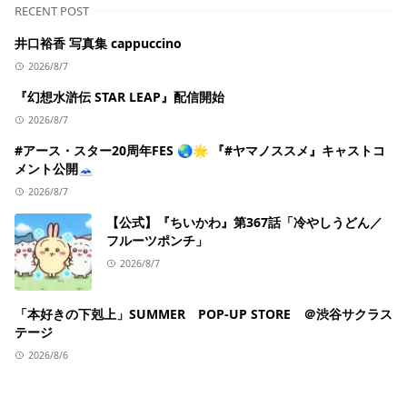
RECENT POST
井口裕香 写真集 cappuccino
2026/8/7
『幻想水滸伝 STAR LEAP』配信開始
2026/8/7
#アース・スター20周年FES 🌏🌟 『#ヤマノススメ』キャストコ
メント公開🗻
2026/8/7
【公式】『ちいかわ』第367話「冷やしうどん／
フルーツポンチ」
2026/8/7
「本好きの下剋上」SUMMER POP-UP STORE ＠渋谷サクラス
テージ
2026/8/6