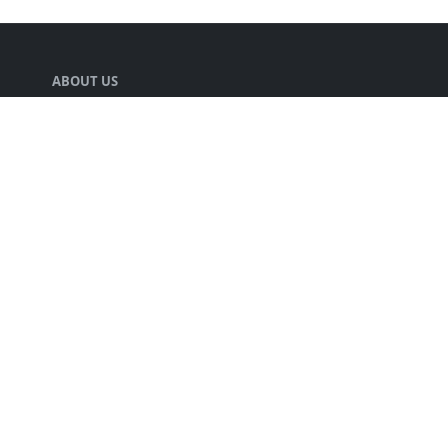
ABOUT US
声優の井口裕香さんの情報をまとめる人.
LEARN MORE
キミのチカラについて
プライバシーポリシー
FOLLOW US