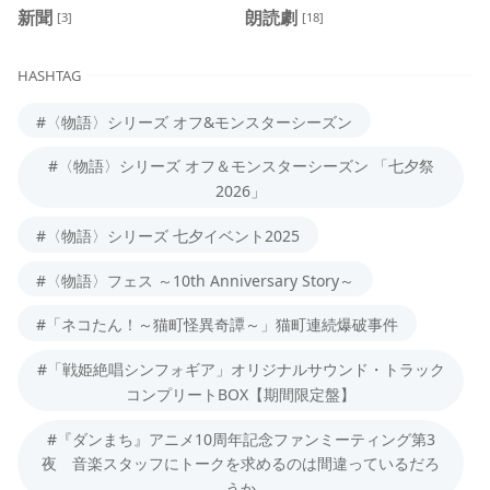
新聞
朗読劇
[3]
[18]
HASHTAG
#〈物語〉シリーズ オフ&モンスターシーズン
#〈物語〉シリーズ オフ＆モンスターシーズン 「七夕祭
2026」
#〈物語〉シリーズ 七夕イベント2025
#〈物語〉フェス ～10th Anniversary Story～
#「ネコたん！～猫町怪異奇譚～」猫町連続爆破事件
#「戦姫絶唱シンフォギア」オリジナルサウンド・トラック
コンプリートBOX【期間限定盤】
#『ダンまち』アニメ10周年記念ファンミーティング第3
夜 音楽スタッフにトークを求めるのは間違っているだろ
うか