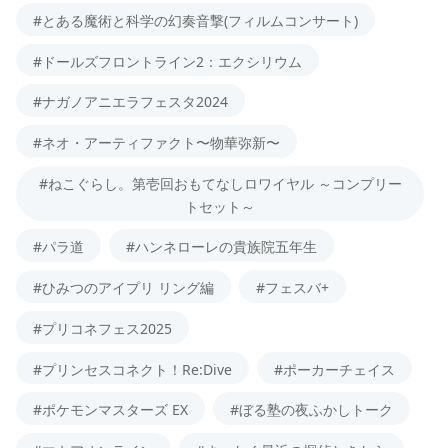
#とある魔術と科学の幻奏音撃(フィルムコンサート)
#ドールズフロントライン2：エクシリウム
#ナガノアニエラフェスタ2024
#ネオ・アーティファクト〜物華弥新〜
#ねこぐらし。第壱回おもてなしロワイヤル ～コンプリー
トセット～
#パラ道
#ハンネローレの貴族院五年生
#ひみつのアイプリ リング編
#フェスバ+
#プリコネフェス2025
#プリンセスコネクト！Re:Dive
#ポーカーチェイス
#ポケモンマスターズ EX
#ぼる塾の夜ふかしトーク