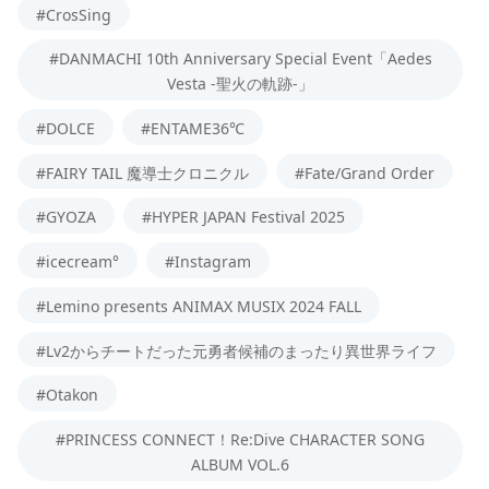
#CrosSing
#DANMACHI 10th Anniversary Special Event「Aedes
Vesta -聖火の軌跡-」
#DOLCE
#ENTAME36℃
#FAIRY TAIL 魔導士クロニクル
#Fate/Grand Order
#GYOZA
#HYPER JAPAN Festival 2025
#icecream°
#Instagram
#Lemino presents ANIMAX MUSIX 2024 FALL
#Lv2からチートだった元勇者候補のまったり異世界ライフ
#Otakon
#PRINCESS CONNECT！Re:Dive CHARACTER SONG
ALBUM VOL.6