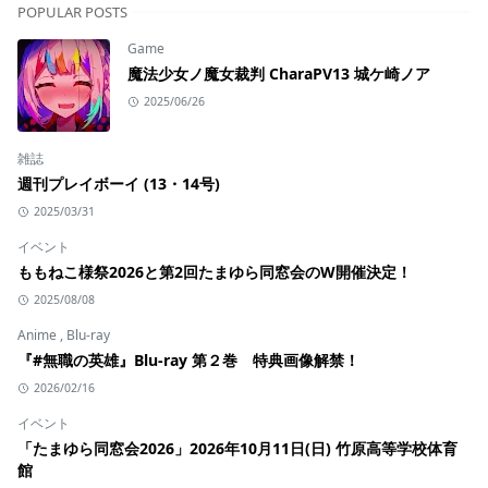
POPULAR POSTS
Game
魔法少女ノ魔女裁判 CharaPV13 城ケ崎ノア
2025/06/26
雑誌
週刊プレイボーイ (13・14号)
2025/03/31
イベント
ももねこ様祭2026と第2回たまゆら同窓会のW開催決定！
2025/08/08
Anime
,
Blu-ray
『#無職の英雄』Blu-ray 第２巻 特典画像解禁！
2026/02/16
イベント
「たまゆら同窓会2026」2026年10月11日(日) 竹原高等学校体育
館