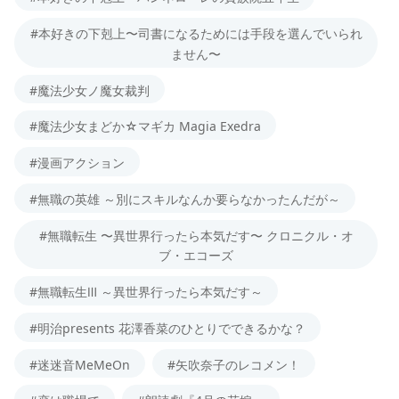
#本好きの下剋上〜司書になるためには手段を選んでいられ
ません〜
#魔法少女ノ魔女裁判
#魔法少女まどか☆マギカ Magia Exedra
#漫画アクション
#無職の英雄 ～別にスキルなんか要らなかったんだが～
#無職転生 〜異世界行ったら本気だす〜 クロニクル・オ
ブ・エコーズ
#無職転生Ⅲ ～異世界行ったら本気だす～
#明治presents 花澤香菜のひとりでできるかな？
#迷迷音MeMeOn
#矢吹奈子のレコメン！