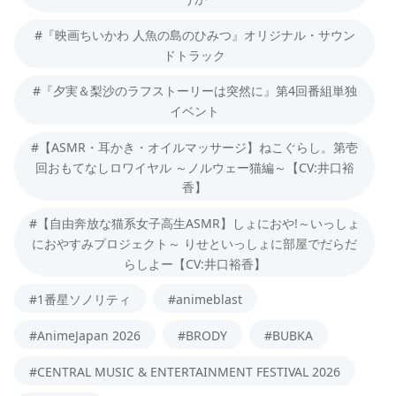
#『映画ちいかわ 人魚の島のひみつ』オリジナル・サウン
ドトラック
#『夕実＆梨沙のラフストーリーは突然に』第4回番組単独
イベント
#【ASMR・耳かき・オイルマッサージ】ねこぐらし。第壱
回おもてなしロワイヤル ～ノルウェー猫編～【CV:井口裕
香】
#【自由奔放な猫系女子高生ASMR】しょにおや!～いっしょ
におやすみプロジェクト～ りせといっしょに部屋でだらだ
らしよー【CV:井口裕香】
#1番星ソノリティ
#animeblast
#AnimeJapan 2026
#BRODY
#BUBKA
#CENTRAL MUSIC & ENTERTAINMENT FESTIVAL 2026