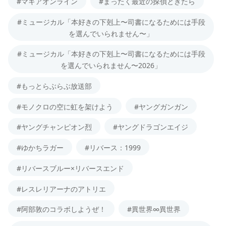
#マキアオンライン
#まったく最近の探偵ときたら
#ミュージカル「本好きの下剋上〜司書になるためには手段
を選んでいられません〜」
#ミュージカル「本好きの下剋上〜司書になるためには手段
を選んでいられません〜2026」
#もっとらぶらぶ放送部
#モノクロの空に虹を架けよう
#ヤングガンガン
#ヤングチャンピオン烈
#ヤングドラゴンエイジ
#ゆかちラガー
#リバース：1999
#リバースブルー×リバースエンド
#レスレリアーナのアトリエ
#阿部敦のコラボしようぜ！
#異世界∞異世界