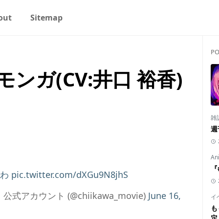
out
Sitemap
PO
ンガ(CV:井口 裕香)
雑
週
An
『
かわ
pic.twitter.com/dXGu9N8jhS
カウント (@chiikawa_movie)
June 16,
イ
も
定