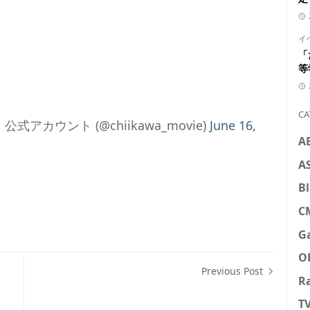
イ
「
等
CA
カウント (@chiikawa_movie)
June 16,
A
A
Bl
C
G
O
Previous Post
R
T