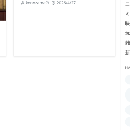
konozama℗
2026/4/27
ニ
ミ
映
玩
雑
新
HA