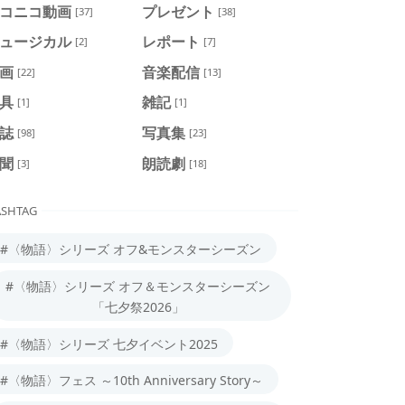
コニコ動画
プレゼント
[37]
[38]
ュージカル
レポート
[2]
[7]
画
音楽配信
[22]
[13]
具
雑記
[1]
[1]
誌
写真集
[98]
[23]
聞
朗読劇
[3]
[18]
SHTAG
#〈物語〉シリーズ オフ&モンスターシーズン
#〈物語〉シリーズ オフ＆モンスターシーズン
「七夕祭2026」
#〈物語〉シリーズ 七夕イベント2025
#〈物語〉フェス ～10th Anniversary Story～