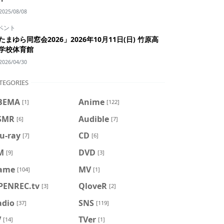
2025/08/08
ベント
たまゆら同窓会2026」2026年10月11日(日) 竹原高
学校体育館
2026/04/30
TEGORIES
BEMA
Anime
[1]
[122]
SMR
Audible
[6]
[7]
u-ray
CD
[7]
[6]
M
DVD
[9]
[3]
ame
MV
[104]
[1]
PENREC.tv
QloveR
[3]
[2]
adio
SNS
[37]
[119]
V
TVer
[14]
[1]