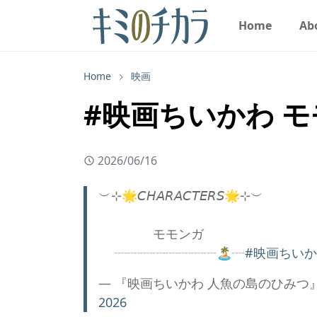
Home
Ab
Home
映画
#映画ちいかわ モモ
2026/06/16
︶⊹🌟𝘊𝘏𝘈𝘙𝘈𝘊𝘛𝘌𝘙𝘚🌟⊹︶
モモンガ
┈┈┈┈┈┈┈┈🏝️┈
#映画ちい
— 『映画ちいかわ 人魚の島のひみつ』公式ア
2026