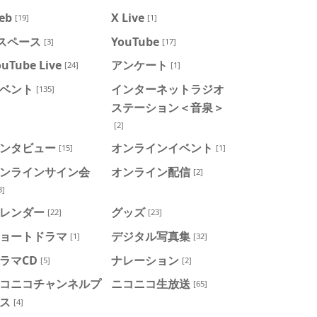
eb
X Live
[19]
[1]
スペース
YouTube
[3]
[17]
ouTube Live
アンケート
[24]
[1]
ベント
インターネットラジオ
[135]
ステーション＜音泉＞
[2]
ンタビュー
オンラインイベント
[15]
[1]
ンラインサイン会
オンライン配信
[2]
3]
レンダー
グッズ
[22]
[23]
ョートドラマ
デジタル写真集
[1]
[32]
ラマCD
ナレーション
[5]
[2]
コニコチャンネルプ
ニコニコ生放送
[65]
ス
[4]