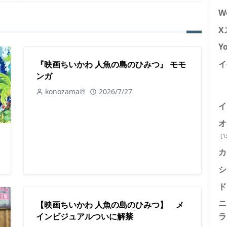
W
X
Y
イ
『映画ちいかわ 人魚の島のひみつ』 モモ
ンガ
konozama℗
2026/7/27
イ
オ
[1
カ
シ
ド
ニ
【映画ちいかわ 人魚の島のひみつ】 メ
インビジュアルついに解禁
ラ