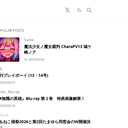
PULAR POSTS
Game
魔法少女ノ魔女裁判 CharaPV13 城ケ
崎ノア
2025/06/26
誌
刊プレイボーイ (13・14号)
2025/03/31
ime
,
Blu-ray
#無職の英雄』Blu-ray 第２巻 特典画像解禁！
2026/02/16
ベント
もねこ様祭2026と第2回たまゆら同窓会のW開催決
！