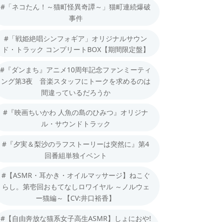
#「ネコたん！～猫町怪異奇譚～」猫町連続爆破
事件
#「戦姫絶唱シンフォギア」オリジナルサウン
ド・トラック コンプリートBOX【期間限定盤】
#『ダンまち』アニメ10周年記念ファンミーティ
ング第3夜 音楽スタッフにトークを求めるのは
間違っているだろうか
#『映画ちいかわ 人魚の島のひみつ』オリジナ
ル・サウンドトラック
#『夕実＆梨沙のラフストーリーは突然に』第4
回番組単独イベント
#【ASMR・耳かき・オイルマッサージ】ねこぐ
らし。第壱回おもてなしロワイヤル ～ノルウェ
ー猫編～【CV:井口裕香】
#【自由奔放な猫系女子高生ASMR】しょにおや!