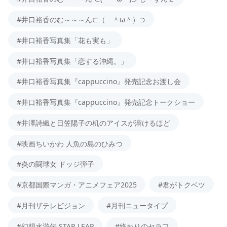
#井口裕香のむ～～～ん⊂（ ＾ω＾）⊃
#井口裕香写真集「花も実も」
#井口裕香写真集「恋する沖縄。」
#井口裕香写真集『cappuccino』発売記念お渡し会
#井口裕香写真集『cappuccino』発売記念トークショー
#井澤詩織と日笠陽子の机のアイスが溶けるほど
#映画ちいかわ 人魚の島のひみつ
#炎の闘球女 ドッジ弾子
#京都国際マンガ・アニメフェア2025
#君がトクベツ
#月刊ザテレビジョン
#月刊ニュータイプ
#幻想水滸伝 STAR LEAP
#終わりのセラフ