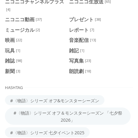
ニコニコチャンネルプラス
ニコニコ生放送
[65]
[4]
ニコニコ動画
プレゼント
[37]
[38]
ミュージカル
レポート
[2]
[7]
映画
音楽配信
[22]
[13]
玩具
雑記
[1]
[1]
雑誌
写真集
[98]
[23]
新聞
朗読劇
[3]
[18]
HASHTAG
#〈物語〉シリーズ オフ&モンスターシーズン
#〈物語〉シリーズ オフ＆モンスターシーズン 「七夕祭
2026」
#〈物語〉シリーズ 七夕イベント2025