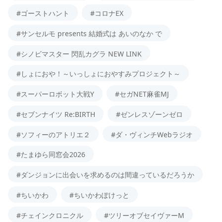
#ゴーストハント
#コロナEX
#サンセルモ presents 結婚式は あいのなか で
#シノビマスター 閃乱カグラ NEW LINK
#しょにおや！～いっしょにおやすみプロジェクト～
#スーパーロボット大戦Y
#セガNET麻雀MJ
#セブンナイツ Re:BIRTH
#ゼンレスゾーンゼロ
#ソフィーのアトリエ２
#ダ・ヴィンチWebラジオ
#たまゆら同窓会2026
#ダンジョンに出会いを求めるのは間違っているだろうか
#ちいかわ
#ちいかわぽけっと
#チェインクロニクル
#ツリーオブセイヴァーM