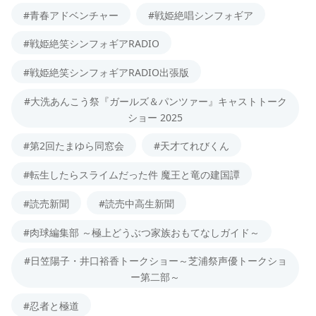
#青春アドベンチャー
#戦姫絶唱シンフォギア
#戦姫絶笑シンフォギアRADIO
#戦姫絶笑シンフォギアRADIO出張版
#大洗あんこう祭『ガールズ＆パンツァー』キャストトーク
ショー 2025
#第2回たまゆら同窓会
#天才てれびくん
#転生したらスライムだった件 魔王と竜の建国譚
#読売新聞
#読売中高生新聞
#肉球編集部 ～極上どうぶつ家族おもてなしガイド～
#日笠陽子・井口裕香トークショー～芝浦祭声優トークショ
ー第二部～
#忍者と極道