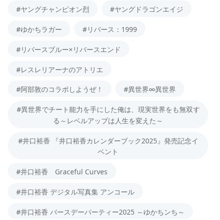
#ヤングチャンピオン烈
#ヤングドラゴンエイジ
#ゆかちラガー
#リバース：1999
#リバースブルー×リバースエンド
#レスレリアーナのアトリエ
#阿部敦のコラボしようぜ！
#異世界∞異世界
#異世界でチート能力を手にした俺は、現実世界をも無双す
る～レベルアップは人生を変えた～
#井口裕香 『井口裕香カレンダーブック2025』発売記念イ
ベント
#井口裕香 Graceful Curves
#井口裕香 デジタル写真集 アンコール
#井口裕香 バースデーパーティー2025 ～ゆかちンち～