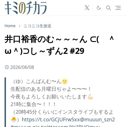
Home
ニコニコ生放送
井口裕香のむ～～～ん ⊂( ＾
ω＾)⊃し～ずん2 #29
2026/06/08
（ゆ）こんばんむ〜ん🌝
生配信のある月曜日ぢゃよ〜〜〜！
今夜もよろしくお願いいたします💪🏻
21時に集合〜！！！
（20時45分くらいにインスタライブもするよ
🐣）
https://t.co/GCjUFrw5xx
@muuun_szn2