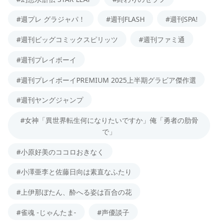
#週プレ グラジャパ！
#週刊FLASH
#週刊SPA!
#週刊ビッグコミックスピリッツ
#週刊ファミ通
#週刊プレイボーイ
#週刊プレイボーイPREMIUM 2025上半期グラビア傑作選
#週刊ヤングジャンプ
#女神「異世界転生何になりたいですか」俺「勇者の肋骨
で」
#小原好美のココロおきなく
#小澤亜李と佐藤日向は素直なふたり
#上伊那ぼたん、酔へる姿は百合の花
#雀魂 -じゃんたま-
#声優談子