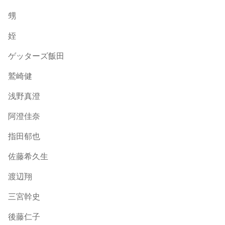
甥
姪
ゲッターズ飯田
鷲崎健
浅野真澄
阿澄佳奈
指田郁也
佐藤希久生
渡辺翔
三宮幹史
後藤仁子