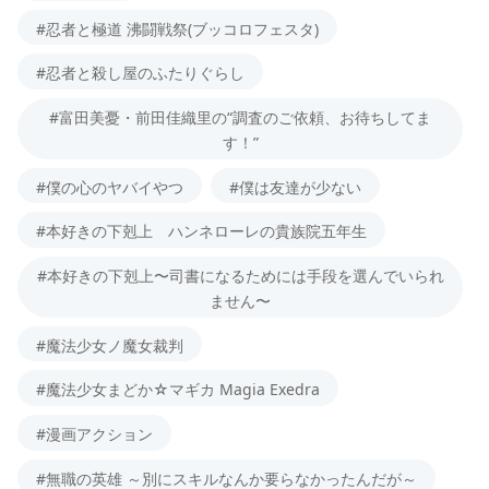
#忍者と極道 沸闘戦祭(ブッコロフェスタ)
#忍者と殺し屋のふたりぐらし
#富田美憂・前田佳織里の“調査のご依頼、お待ちしてま
す！”
#僕の心のヤバイやつ
#僕は友達が少ない
#本好きの下剋上 ハンネローレの貴族院五年生
#本好きの下剋上〜司書になるためには手段を選んでいられ
ません〜
#魔法少女ノ魔女裁判
#魔法少女まどか☆マギカ Magia Exedra
#漫画アクション
#無職の英雄 ～別にスキルなんか要らなかったんだが～