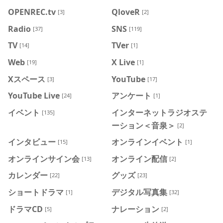
OPENREC.tv
QloveR
[3]
[2]
Radio
SNS
[37]
[119]
TV
TVer
[14]
[1]
Web
X Live
[19]
[1]
Xスペース
YouTube
[3]
[17]
YouTube Live
アンケート
[24]
[1]
イベント
インターネットラジオステ
[135]
ーション＜音泉＞
[2]
インタビュー
オンラインイベント
[15]
[1]
オンラインサイン会
オンライン配信
[13]
[2]
カレンダー
グッズ
[22]
[23]
ショートドラマ
デジタル写真集
[1]
[32]
ドラマCD
ナレーション
[5]
[2]