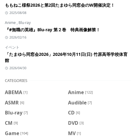
ももねこ様祭2026と第2回たまゆら同窓会のW開催決定！
2025/08/08
Anime
,
Blu-ray
『#無職の英雄』Blu-ray 第２巻 特典画像解禁！
2026/02/16
イベント
「たまゆら同窓会2026」2026年10月11日(日) 竹原高等学校体育
館
2026/04/30
CATEGORIES
ABEMA
Anime
[1]
[122]
ASMR
Audible
[6]
[7]
Blu-ray
CD
[7]
[6]
CM
DVD
[9]
[3]
Game
MV
[104]
[1]