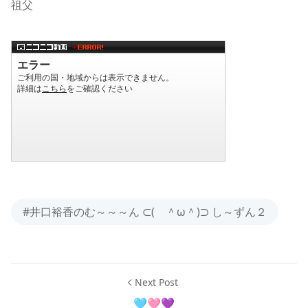
祖父
#井口裕香のむ～～～ん ⊂( ＾ω＾)⊃ し～ずん２
Next Post
🩵🩷💜