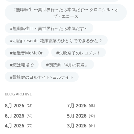
#無職転生 〜異世界行ったら本気だす〜 クロニクル・オ
ブ・エコーズ
#無職転生Ⅲ ～異世界行ったら本気だす～
#明治presents 花澤香菜のひとりでできるかな？
#迷迷音MeMeOn
#矢吹奈子のレコメン！
#恋は職場で
#朗読劇『4月の花嫁』
#鷲崎健のヨルナイト×ヨルナイト
BLOG ARCHIVE
8月 2026
7月 2026
[25]
[68]
6月 2026
5月 2026
[52]
[42]
4月 2026
3月 2026
[72]
[64]