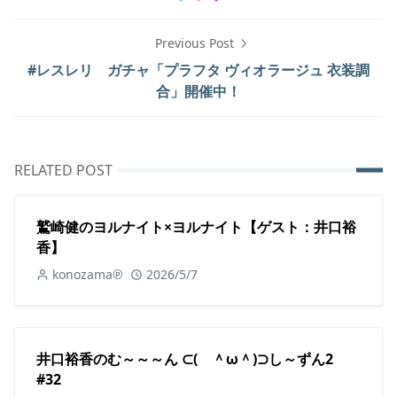
Previous Post
#レスレリ ガチャ「プラフタ ヴィオラージュ 衣装調
合」開催中！
RELATED POST
鷲崎健のヨルナイト×ヨルナイト【ゲスト：井口裕
香】
konozama℗
2026/5/7
井口裕香のむ～～～ん ⊂( ＾ω＾)⊃し～ずん2
#32