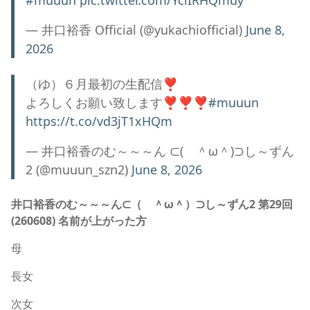
#muuun
pic.twitter.com/YciIRHQmuy
— 井口裕香 Official (@yukachiofficial)
June 8,
2026
（ゆ）６月最初の生配信❣️
よろしくお願い致します❣️❣️❣️
#muuun
https://t.co/vd3jT1xHQm
— 井口裕香のむ～～～ん ⊂( ＾ω＾)⊃し～ずん
2 (@muuun_szn2)
June 8, 2026
井口裕香のむ～～～ん⊂（ ＾ω＾）⊃し～ずん2 第29回
(260608) 名前が上がった方
母
長女
次女