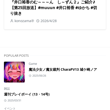
『井口裕香のむ～～～ん し～ずん２』ご紹介♪
【第25回放送】#muuun #井口裕香 #ゆかち #切
り抜き
konozama℗
2026/4/28
POPULAR POSTS
Game
魔法少女ノ魔女裁判 CharaPV13 城ケ崎ノア
2025/06/26
雑誌
週刊プレイボーイ (13・14号)
2025/03/31
イベント