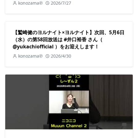
konozama℗
2026/7/27
【鷲崎健のヨルナイト×ヨルナイト】次回、5月6日
（水）の第58回放送は #井口裕香 さん（
@yukachiofficial ）をお迎えします！
konozama℗
2026/4/30