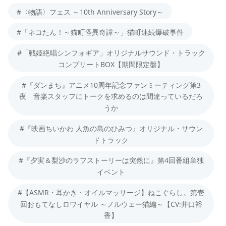
#〈物語〉フェス ～10th Anniversary Story～
#「ネコたん！～猫町怪異奇譚～」猫町連続爆破事件
#「戦姫絶唱シンフォギア」オリジナルサウンド・トラック
コンプリートBOX【期間限定盤】
#『ダンまち』アニメ10周年記念ファンミーティング第3
夜 音楽スタッフにトークを求めるのは間違っているだろ
うか
#『映画ちいかわ 人魚の島のひみつ』オリジナル・サウン
ドトラック
#『夕実＆梨沙のラフストーリーは突然に』第4回番組単独
イベント
#【ASMR・耳かき・オイルマッサージ】ねこぐらし。第壱
回おもてなしロワイヤル ～ノルウェー猫編～【CV:井口裕
香】