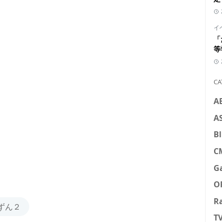
イ
「
等
CA
A
A
Bl
C
G
O
R
～ずん２
T