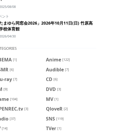
2025/08/08
ベント
たまゆら同窓会2026」2026年10月11日(日) 竹原高
学校体育館
2026/04/30
TEGORIES
BEMA
Anime
[1]
[122]
SMR
Audible
[6]
[7]
u-ray
CD
[7]
[6]
M
DVD
[9]
[3]
ame
MV
[104]
[1]
PENREC.tv
QloveR
[3]
[2]
adio
SNS
[37]
[119]
V
TVer
[14]
[1]