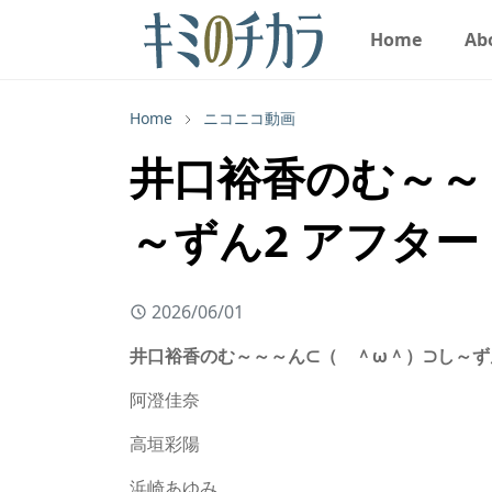
Home
Ab
Home
ニコニコ動画
井口裕香のむ～～～
～ずん2 アフタート
2026/06/01
井口裕香のむ～～～ん⊂（ ＾ω＾）⊃し～ずん2 ア
阿澄佳奈
高垣彩陽
浜崎あゆみ