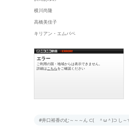
横川尚隆
高橋美佳子
キリアン・エムバペ
#井口裕香のむ～～～ん ⊂( ＾ω＾)⊃ し