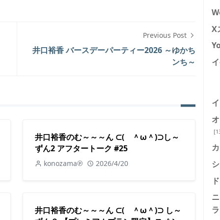
W
X
Previous Post
Y
井口裕香 バースデーパーティー2026 ～ゆかち
イ
ンち～
イ
オ
[1
井口裕香のむ～～～ん ⊂( ＾ω＾)⊃し～
カ
ずん2 アフタートーク #25
シ
konozama℗
2026/4/20
ド
ニ
ラ
井口裕香のむ～～～ん ⊂( ＾ω＾)⊃ し～