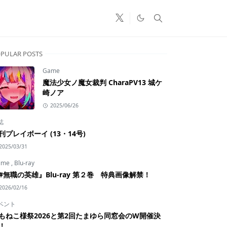
PULAR POSTS
Game
魔法少女ノ魔女裁判 CharaPV13 城ケ
崎ノア
2025/06/26
誌
刊プレイボーイ (13・14号)
2025/03/31
ime
,
Blu-ray
#無職の英雄』Blu-ray 第２巻 特典画像解禁！
2026/02/16
ベント
もねこ様祭2026と第2回たまゆら同窓会のW開催決
！