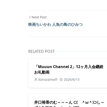
Next Post
映画ちいかわ 人魚の島のひみつ
RELATED POST
「Muuun Channel 2」12ヶ月入会継続
お礼動画
konozama℗
2026/6/15
井口裕香のむ～～～ん ⊂( ＾ω＾)⊃し～