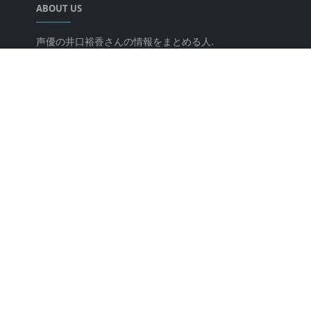
ABOUT US
声優の井口裕香さんの情報をまとめる人.
LEARN MORE
キミのチカラについて
プライバシーポリシー
FOLLOW US
Copyright © 2025 kiminochikara. Design by
キミのチカラ