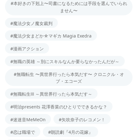
#本好きの下剋上〜司書になるためには手段を選んでいられ
ません〜
#魔法少女ノ魔女裁判
#魔法少女まどか☆マギカ Magia Exedra
#漫画アクション
#無職の英雄 ～別にスキルなんか要らなかったんだが～
#無職転生 〜異世界行ったら本気だす〜 クロニクル・オ
ブ・エコーズ
#無職転生Ⅲ ～異世界行ったら本気だす～
#明治presents 花澤香菜のひとりでできるかな？
#迷迷音MeMeOn
#矢吹奈子のレコメン！
#恋は職場で
#朗読劇『4月の花嫁』