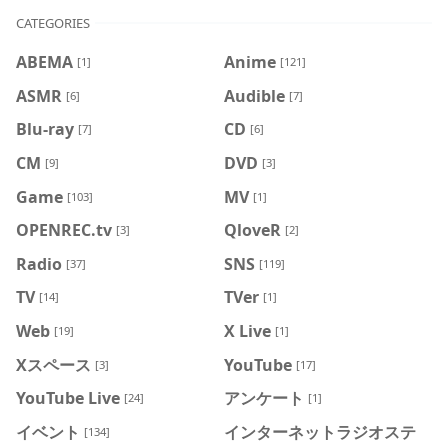
CATEGORIES
ABEMA
Anime
[1]
[121]
ASMR
Audible
[6]
[7]
Blu-ray
CD
[7]
[6]
CM
DVD
[9]
[3]
Game
MV
[103]
[1]
OPENREC.tv
QloveR
[3]
[2]
Radio
SNS
[37]
[119]
TV
TVer
[14]
[1]
Web
X Live
[19]
[1]
Xスペース
YouTube
[3]
[17]
YouTube Live
アンケート
[24]
[1]
イベント
インターネットラジオステ
[134]