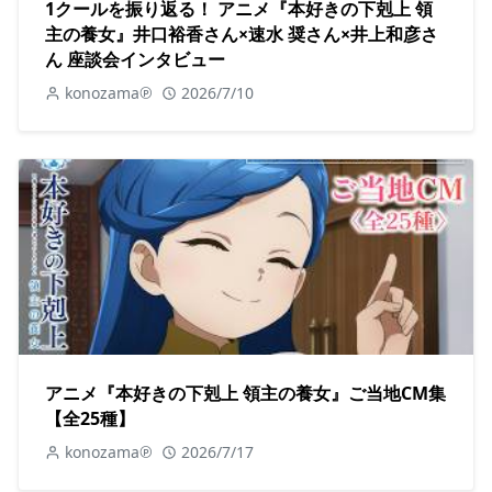
1クールを振り返る！ アニメ『本好きの下剋上 領
主の養女』井口裕香さん×速水 奨さん×井上和彦さ
ん 座談会インタビュー
konozama℗
2026/7/10
アニメ『本好きの下剋上 領主の養女』ご当地CM集
【全25種】
konozama℗
2026/7/17