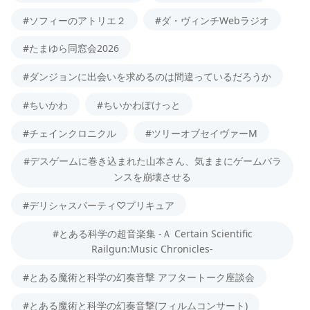
#ソフィーのアトリエ２
#ダ・ヴィンチWebラジオ
#たまゆら同窓会2026
#ダンジョンに出会いを求めるのは間違っているだろうか
#ちいかわ
#ちいかわぽけっと
#チェインクロニクル
#ツリーオブセイヴァーM
#デスゲームに巻き込まれた山本さん、気ままにゲームバラ
ンスを崩壊させる
#デリシャスパーティ♡プリキュア
#とある科学の超音楽集 -Ａ Certain Scientific
Railgun:Music Chronicles-
#とある魔術と科学の幻奏音撃 アフタートーク座談会
#とある魔術と科学の幻奏音撃(フィルムコンサート)