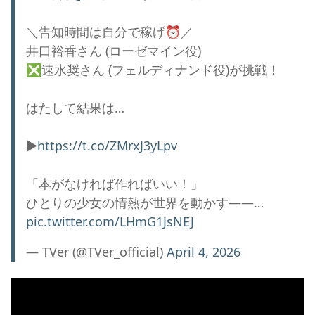
＼告知時間は自分で稼げ⏰／
井口裕香さん (ローゼマイン役)
❎速水奨さん (フェルディナンド役)が挑戦！
はたして結果は…
▶️
https://t.co/ZMrxJ3yLpv
「本がなければ作ればいい！」
ひとりの少女の情熱が世界を動かす――…
pic.twitter.com/LHmG1JsNEJ
— TVer (@TVer_official)
April 4, 2026