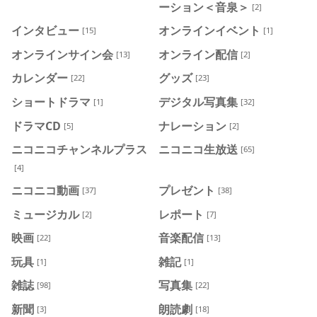
ーション＜音泉＞
[2]
インタビュー
オンラインイベント
[15]
[1]
オンラインサイン会
オンライン配信
[13]
[2]
カレンダー
グッズ
[22]
[23]
ショートドラマ
デジタル写真集
[1]
[32]
ドラマCD
ナレーション
[5]
[2]
ニコニコチャンネルプラス
ニコニコ生放送
[65]
[4]
ニコニコ動画
プレゼント
[37]
[38]
ミュージカル
レポート
[2]
[7]
映画
音楽配信
[22]
[13]
玩具
雑記
[1]
[1]
雑誌
写真集
[98]
[22]
新聞
朗読劇
[3]
[18]