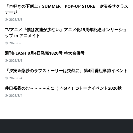
「本好きの下剋上」SUMMER POP-UP STORE ＠渋谷サクラス
テージ
2026/8/6
TVアニメ『僕は友達が少ない』アニメ化15周年記念オンリーショ
ップ in アニメイト
2026/8/6
週刊FLASH 8月4日発売1820号 特大合併号
2026/8/6
『夕実＆梨沙のラフストーリーは突然に』第4回番組単独イベント
2026/8/4
井口裕香のむ～～～～ん⊂（ ＾ω＾）⊃トークイベント2026秋
2026/8/4