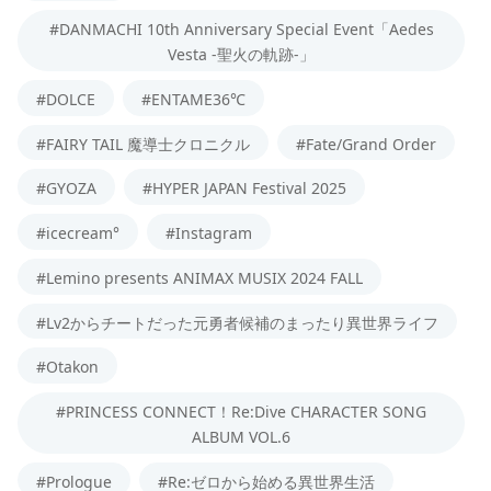
#DANMACHI 10th Anniversary Special Event「Aedes
Vesta -聖火の軌跡-」
#DOLCE
#ENTAME36℃
#FAIRY TAIL 魔導士クロニクル
#Fate/Grand Order
#GYOZA
#HYPER JAPAN Festival 2025
#icecream°
#Instagram
#Lemino presents ANIMAX MUSIX 2024 FALL
#Lv2からチートだった元勇者候補のまったり異世界ライフ
#Otakon
#PRINCESS CONNECT！Re:Dive CHARACTER SONG
ALBUM VOL.6
#Prologue
#Re:ゼロから始める異世界生活