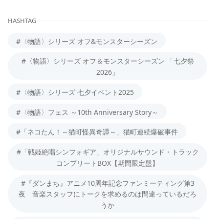
HASHTAG
#〈物語〉シリーズ オフ&モンスターシーズン
#〈物語〉シリーズ オフ＆モンスターシーズン 「七夕祭
2026」
#〈物語〉シリーズ 七夕イベント2025
#〈物語〉フェス ～10th Anniversary Story～
#「ネコたん！～猫町怪異奇譚～」猫町連続爆破事件
#「戦姫絶唱シンフォギア」オリジナルサウンド・トラック
コンプリートBOX【期間限定盤】
#『ダンまち』アニメ10周年記念ファンミーティング第3
夜 音楽スタッフにトークを求めるのは間違っているだろ
うか