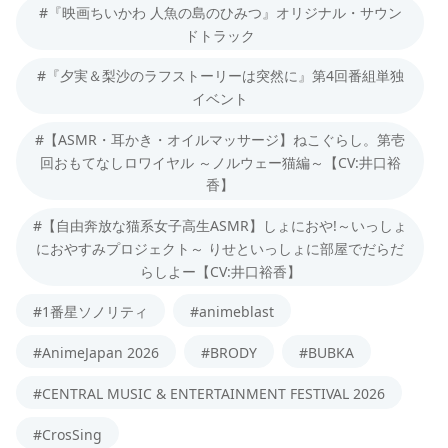
#『映画ちいかわ 人魚の島のひみつ』オリジナル・サウン
ドトラック
#『夕実＆梨沙のラフストーリーは突然に』第4回番組単独
イベント
#【ASMR・耳かき・オイルマッサージ】ねこぐらし。第壱
回おもてなしロワイヤル ～ノルウェー猫編～【CV:井口裕
香】
#【自由奔放な猫系女子高生ASMR】しょにおや!～いっしょ
におやすみプロジェクト～ りせといっしょに部屋でだらだ
らしよー【CV:井口裕香】
#1番星ソノリティ
#animeblast
#AnimeJapan 2026
#BRODY
#BUBKA
#CENTRAL MUSIC & ENTERTAINMENT FESTIVAL 2026
#CrosSing