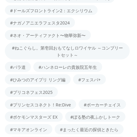
#ドールズフロントライン2：エクシリウム
#ナガノアニエラフェスタ2024
#ネオ・アーティファクト〜物華弥新〜
#ねこぐらし。第壱回おもてなしロワイヤル ～コンプリー
トセット～
#パラ道
#ハンネローレの貴族院五年生
#ひみつのアイプリ リング編
#フェスバ+
#プリコネフェス2025
#プリンセスコネクト！Re:Dive
#ポーカーチェイス
#ポケモンマスターズ EX
#ぼる塾の夜ふかしトーク
#マキアオンライン
#まったく最近の探偵ときたら