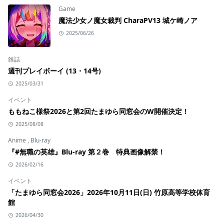
Game
魔法少女ノ魔女裁判 CharaPV13 城ケ崎ノア
2025/06/26
雑誌
週刊プレイボーイ (13・14号)
2025/03/31
イベント
ももねこ様祭2026と第2回たまゆら同窓会のW開催決定！
2025/08/08
Anime
,
Blu-ray
『#無職の英雄』Blu-ray 第２巻 特典画像解禁！
2026/02/16
イベント
「たまゆら同窓会2026」2026年10月11日(日) 竹原高等学校体育
館
2026/04/30