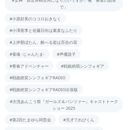
#女神「異世界転生何になりたいですか」俺「勇者の肋骨
で」
#小原好美のココロおきなく
#小澤亜李と佐藤日向は素直なふたり
#上伊那ぼたん、酔へる姿は百合の花
#雀魂 -じゃんたま-
#声優談子
#青春アドベンチャー
#戦姫絶唱シンフォギア
#戦姫絶笑シンフォギアRADIO
#戦姫絶笑シンフォギアRADIO出張版
#大洗あんこう祭『ガールズ＆パンツァー』キャストトーク
ショー 2025
#第2回たまゆら同窓会
#天才てれびくん