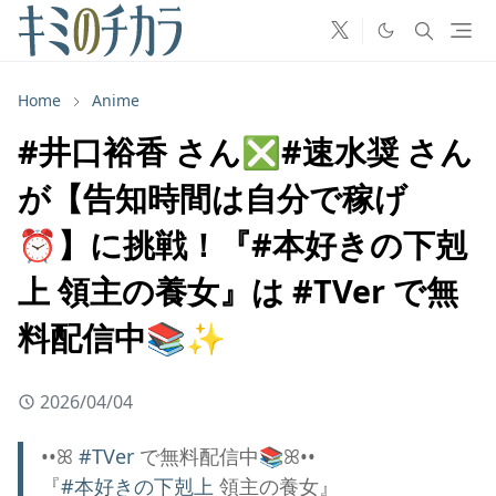
Home
Anime
#井口裕香 さん❎#速水奨 さん
が【告知時間は自分で稼げ
⏰】に挑戦！『#本好きの下剋
上 領主の養女』は #TVer で無
料配信中📚✨
2026/04/04
••ꕤ
#TVer
で無料配信中📚ꕤ••
『
#本好きの下剋上
領主の養女』