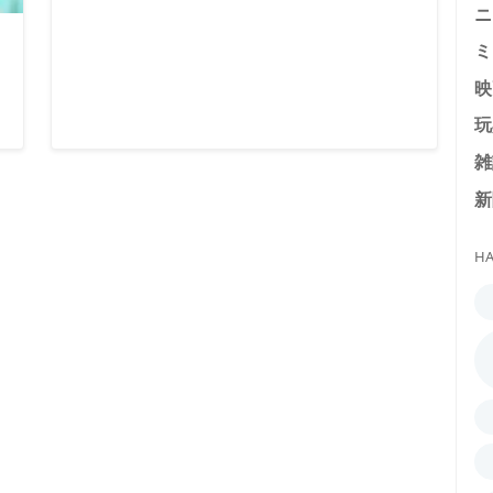
ニ
ミ
映
玩
雑
新
HA