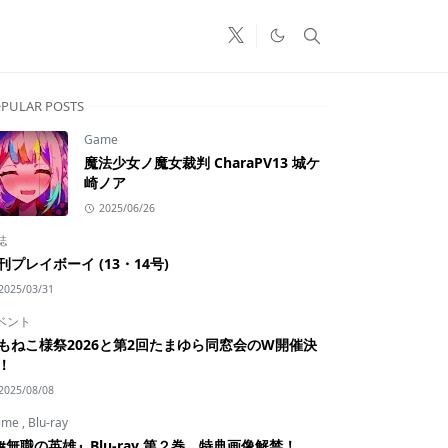
PULAR POSTS
Game
魔法少女ノ魔女裁判 CharaPV13 城ケ
崎ノア
2025/06/26
誌
刊プレイボーイ (13・14号)
2025/03/31
ベント
もねこ様祭2026と第2回たまゆら同窓会のW開催決
！
2025/08/08
ime
,
Blu-ray
#無職の英雄』Blu-ray 第２巻 特典画像解禁！