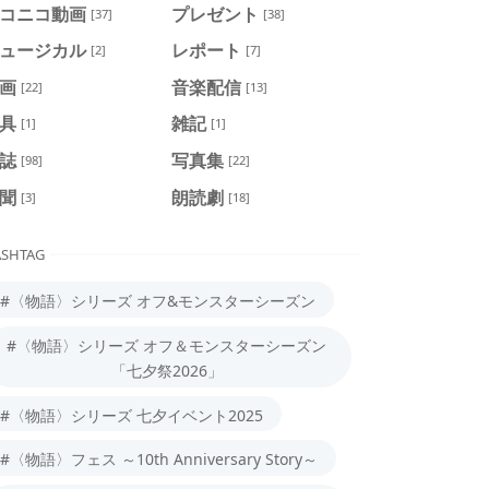
コニコ動画
プレゼント
[37]
[38]
ュージカル
レポート
[2]
[7]
画
音楽配信
[22]
[13]
具
雑記
[1]
[1]
誌
写真集
[98]
[22]
聞
朗読劇
[3]
[18]
SHTAG
#〈物語〉シリーズ オフ&モンスターシーズン
#〈物語〉シリーズ オフ＆モンスターシーズン
「七夕祭2026」
#〈物語〉シリーズ 七夕イベント2025
#〈物語〉フェス ～10th Anniversary Story～