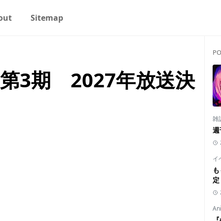
out
Sitemap
PO
第3期 2027年放送決
雑
週
イ
も
定
An
『