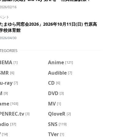
2026/02/16
ベント
たまゆら同窓会2026」2026年10月11日(日) 竹原高
学校体育館
2026/04/30
TEGORIES
BEMA
Anime
[1]
[121]
SMR
Audible
[6]
[7]
u-ray
CD
[7]
[6]
M
DVD
[9]
[3]
ame
MV
[103]
[1]
PENREC.tv
QloveR
[3]
[2]
adio
SNS
[37]
[119]
V
TVer
[14]
[1]