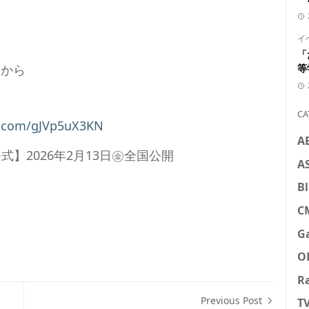
イ
「
から
等
CA
er.com/gJVp5uX3KN
A
】2026年2月13日㊎全国公開
A
Bl
C
G
O
R
Previous Post
T