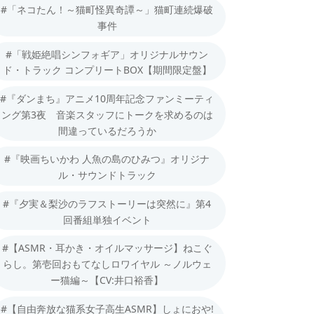
#「ネコたん！～猫町怪異奇譚～」猫町連続爆破
事件
#「戦姫絶唱シンフォギア」オリジナルサウン
ド・トラック コンプリートBOX【期間限定盤】
#『ダンまち』アニメ10周年記念ファンミーティ
ング第3夜 音楽スタッフにトークを求めるのは
間違っているだろうか
#『映画ちいかわ 人魚の島のひみつ』オリジナ
ル・サウンドトラック
#『夕実＆梨沙のラフストーリーは突然に』第4
回番組単独イベント
#【ASMR・耳かき・オイルマッサージ】ねこぐ
らし。第壱回おもてなしロワイヤル ～ノルウェ
ー猫編～【CV:井口裕香】
#【自由奔放な猫系女子高生ASMR】しょにおや!