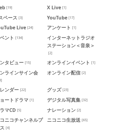
eb
X Live
[19]
[1]
スペース
YouTube
[3]
[17]
ouTube Live
アンケート
[24]
[1]
ベント
インターネットラジオ
[134]
ステーション＜音泉＞
[2]
ンタビュー
オンラインイベント
[15]
[1]
ンラインサイン会
オンライン配信
[2]
3]
レンダー
グッズ
[22]
[23]
ョートドラマ
デジタル写真集
[1]
[32]
ラマCD
ナレーション
[5]
[2]
コニコチャンネルプ
ニコニコ生放送
[65]
ス
[4]