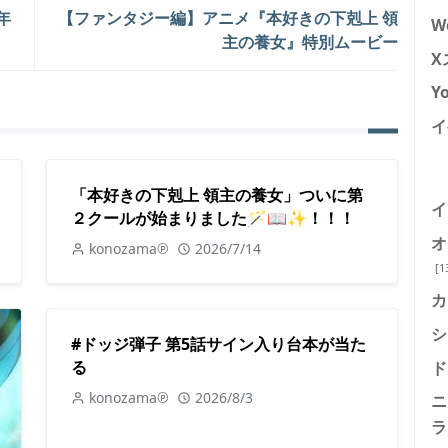
年
【ファンタジー編】アニメ『本好きの下剋上 領
W
主の養女』特別ムービー
X
Y
イ
「本好きの下剋上 領主の養女」ついに第
イ
２クールが始まりました🪄📖✨！！！
オ
konozama℗
2026/7/14
[1
カ
シ
#ドッジ弾子 第5話サイン入り台本が当た
る
ド
konozama℗
2026/8/3
ニ
ラ