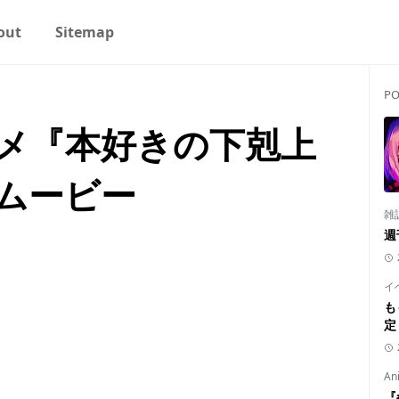
out
Sitemap
PO
メ『本好きの下剋上
ムービー
雑
週
イ
も
定
An
『