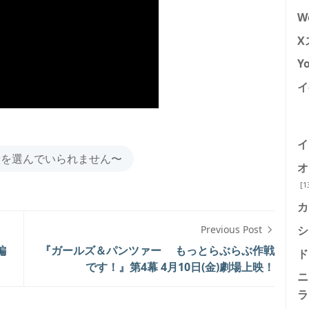
W
X
Y
イ
イ
段を選んでいられません〜
オ
[1
カ
シ
Previous Post
編
『ガールズ＆パンツァー もっとらぶらぶ作戦
ド
です！』第4幕 4月10日(金)劇場上映！
ニ
ラ