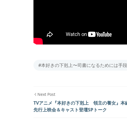
#本好きの下剋上〜司書になるためには手
Next Post
TVアニメ『本好きの下剋上 領主の養女』本
先行上映会＆キャスト登壇SPトーク