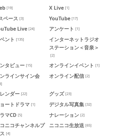
eb
X Live
[19]
[1]
スペース
YouTube
[3]
[17]
ouTube Live
アンケート
[24]
[1]
ベント
インターネットラジオ
[135]
ステーション＜音泉＞
[2]
ンタビュー
オンラインイベント
[15]
[1]
ンラインサイン会
オンライン配信
[2]
3]
レンダー
グッズ
[22]
[23]
ョートドラマ
デジタル写真集
[1]
[32]
ラマCD
ナレーション
[5]
[2]
コニコチャンネルプ
ニコニコ生放送
[65]
ス
[4]