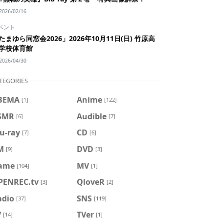
2026/02/16
ベント
たまゆら同窓会2026」2026年10月11日(日) 竹原高
学校体育館
2026/04/30
TEGORIES
BEMA
Anime
[1]
[122]
SMR
Audible
[6]
[7]
u-ray
CD
[7]
[6]
M
DVD
[9]
[3]
ame
MV
[104]
[1]
PENREC.tv
QloveR
[3]
[2]
adio
SNS
[37]
[119]
V
TVer
[14]
[1]