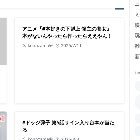
ニ
ミ
映
アニメ『#本好きの下剋上 領主の養女』
玩
本がないんやったら作ったらええやん！
雑
konozama℗
2026/7/11
新
HA
#ドッジ弾子 第5話サイン入り台本が当た
る
konozama℗
2026/8/3