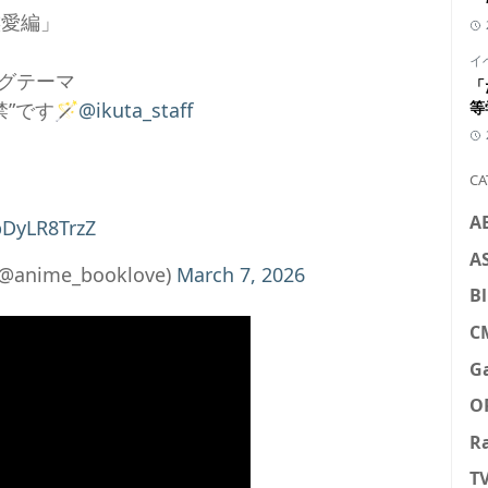
族愛編」
イ
グテーマ
「
”です🪄
@ikuta_staff
等
CA
A
pDyLR8TrzZ
A
ime_booklove)
March 7, 2026
Bl
C
G
O
R
T