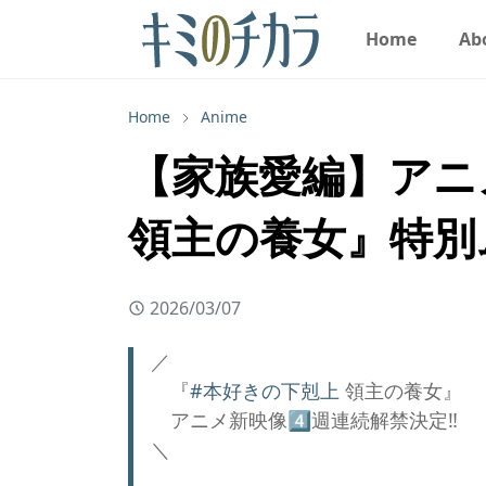
Home
Ab
Home
Anime
【家族愛編】アニ
領主の養女』特別
2026/03/07
／
『
#本好きの下剋上
領主の養女』
アニメ新映像4️⃣週連続解禁決定‼️
＼