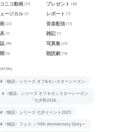
コニコ動画
プレゼント
[37]
[38]
ュージカル
レポート
[2]
[7]
画
音楽配信
[22]
[13]
具
雑記
[1]
[1]
誌
写真集
[98]
[23]
聞
朗読劇
[3]
[18]
SHTAG
#〈物語〉シリーズ オフ&モンスターシーズン
#〈物語〉シリーズ オフ＆モンスターシーズン
「七夕祭2026」
#〈物語〉シリーズ 七夕イベント2025
#〈物語〉フェス ～10th Anniversary Story～