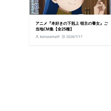
アニメ『本好きの下剋上 領主の養女』ご
当地CM集【全25種】
konozama℗
2026/7/17