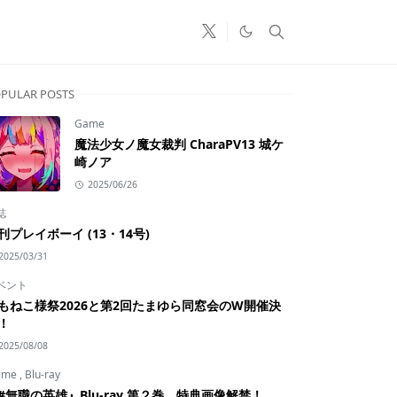
PULAR POSTS
Game
魔法少女ノ魔女裁判 CharaPV13 城ケ
崎ノア
2025/06/26
誌
刊プレイボーイ (13・14号)
2025/03/31
ベント
もねこ様祭2026と第2回たまゆら同窓会のW開催決
！
2025/08/08
ime
,
Blu-ray
#無職の英雄』Blu-ray 第２巻 特典画像解禁！