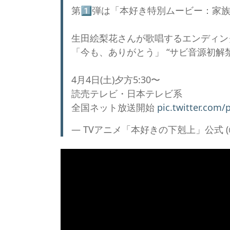
第1️⃣弾は「本好き特別ムービー：家
生田絵梨花さんが歌唱するエンディン
「今も、ありがとう」 “サビ音源初解禁
4月4日(土)夕方5:30〜
読売テレビ・日本テレビ系
全国ネット放送開始
pic.twitter.com/
— TVアニメ「本好きの下剋上」公式 (@an