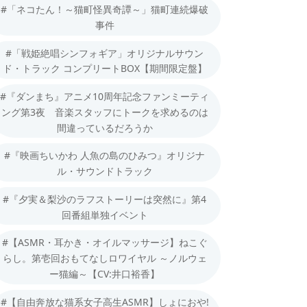
#「ネコたん！～猫町怪異奇譚～」猫町連続爆破
事件
#「戦姫絶唱シンフォギア」オリジナルサウン
ド・トラック コンプリートBOX【期間限定盤】
#『ダンまち』アニメ10周年記念ファンミーティ
ング第3夜 音楽スタッフにトークを求めるのは
間違っているだろうか
#『映画ちいかわ 人魚の島のひみつ』オリジナ
ル・サウンドトラック
#『夕実＆梨沙のラフストーリーは突然に』第4
回番組単独イベント
#【ASMR・耳かき・オイルマッサージ】ねこぐ
らし。第壱回おもてなしロワイヤル ～ノルウェ
ー猫編～【CV:井口裕香】
#【自由奔放な猫系女子高生ASMR】しょにおや!