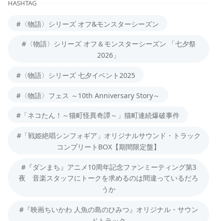
HASHTAG
#〈物語〉シリーズ オフ&モンスターシーズン
#〈物語〉シリーズ オフ＆モンスターシーズン 「七夕祭
2026」
#〈物語〉シリーズ 七夕イベント2025
#〈物語〉フェス ～10th Anniversary Story～
#「ネコたん！～猫町怪異奇譚～」猫町連続爆破事件
#「戦姫絶唱シンフォギア」オリジナルサウンド・トラック
コンプリートBOX【期間限定盤】
#『ダンまち』アニメ10周年記念ファンミーティング第3
夜 音楽スタッフにトークを求めるのは間違っているだろ
うか
#『映画ちいかわ 人魚の島のひみつ』オリジナル・サウン
ドトラック