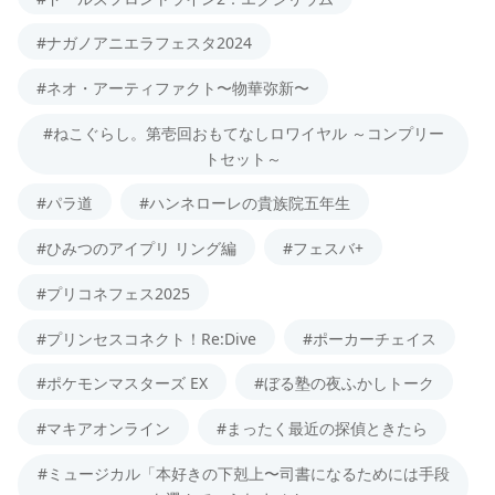
#ナガノアニエラフェスタ2024
#ネオ・アーティファクト〜物華弥新〜
#ねこぐらし。第壱回おもてなしロワイヤル ～コンプリー
トセット～
#パラ道
#ハンネローレの貴族院五年生
#ひみつのアイプリ リング編
#フェスバ+
#プリコネフェス2025
#プリンセスコネクト！Re:Dive
#ポーカーチェイス
#ポケモンマスターズ EX
#ぼる塾の夜ふかしトーク
#マキアオンライン
#まったく最近の探偵ときたら
#ミュージカル「本好きの下剋上〜司書になるためには手段