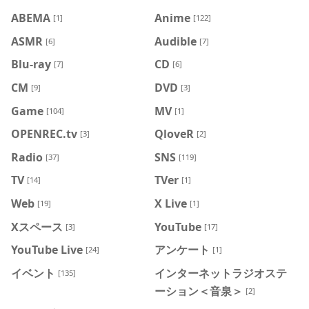
ABEMA
Anime
[1]
[122]
ASMR
Audible
[6]
[7]
Blu-ray
CD
[7]
[6]
CM
DVD
[9]
[3]
Game
MV
[104]
[1]
OPENREC.tv
QloveR
[3]
[2]
Radio
SNS
[37]
[119]
TV
TVer
[14]
[1]
Web
X Live
[19]
[1]
Xスペース
YouTube
[3]
[17]
YouTube Live
アンケート
[24]
[1]
イベント
インターネットラジオステ
[135]
ーション＜音泉＞
[2]