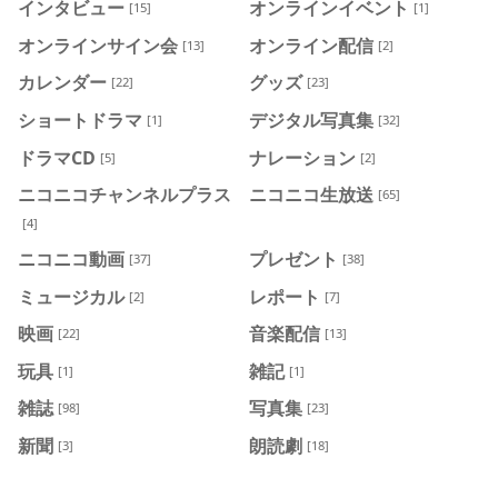
インタビュー
オンラインイベント
[15]
[1]
オンラインサイン会
オンライン配信
[13]
[2]
カレンダー
グッズ
[22]
[23]
ショートドラマ
デジタル写真集
[1]
[32]
ドラマCD
ナレーション
[5]
[2]
ニコニコチャンネルプラス
ニコニコ生放送
[65]
[4]
ニコニコ動画
プレゼント
[37]
[38]
ミュージカル
レポート
[2]
[7]
映画
音楽配信
[22]
[13]
玩具
雑記
[1]
[1]
雑誌
写真集
[98]
[23]
新聞
朗読劇
[3]
[18]