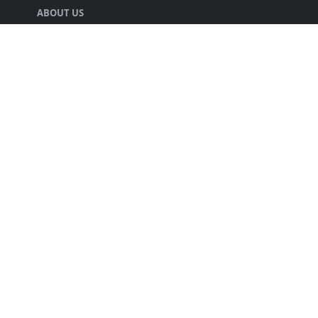
ABOUT US
声優の井口裕香さんの情報をまとめる人.
LEARN MORE
キミのチカラについて
プライバシーポリシー
FOLLOW US
Copyright © 2025 kiminochikara. Design by
キミのチカラ