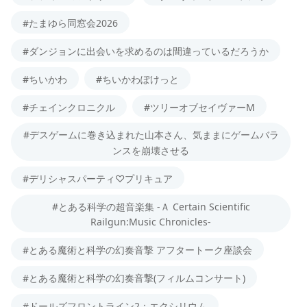
#たまゆら同窓会2026
#ダンジョンに出会いを求めるのは間違っているだろうか
#ちいかわ
#ちいかわぽけっと
#チェインクロニクル
#ツリーオブセイヴァーM
#デスゲームに巻き込まれた山本さん、気ままにゲームバラ
ンスを崩壊させる
#デリシャスパーティ♡プリキュア
#とある科学の超音楽集 -Ａ Certain Scientific
Railgun:Music Chronicles-
#とある魔術と科学の幻奏音撃 アフタートーク座談会
#とある魔術と科学の幻奏音撃(フィルムコンサート)
#ドールズフロントライン2：エクシリウム