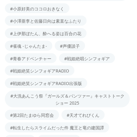
#小原好美のココロおきなく
#小澤亜李と佐藤日向は素直なふたり
#上伊那ぼたん、酔へる姿は百合の花
#雀魂 -じゃんたま-
#声優談子
#青春アドベンチャー
#戦姫絶唱シンフォギア
#戦姫絶笑シンフォギアRADIO
#戦姫絶笑シンフォギアRADIO出張版
#大洗あんこう祭『ガールズ＆パンツァー』キャストトーク
ショー 2025
#第2回たまゆら同窓会
#天才てれびくん
#転生したらスライムだった件 魔王と竜の建国譚