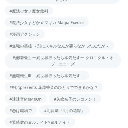
#魔法少女ノ魔女裁判
#魔法少女まどか☆マギカ Magia Exedra
#漫画アクション
#無職の英雄 ～別にスキルなんか要らなかったんだが～
#無職転生 〜異世界行ったら本気だす〜 クロニクル・オ
ブ・エコーズ
#無職転生Ⅲ ～異世界行ったら本気だす～
#明治presents 花澤香菜のひとりでできるかな？
#迷迷音MeMeOn
#矢吹奈子のレコメン！
#恋は職場で
#朗読劇『4月の花嫁』
#鷲崎健のヨルナイト×ヨルナイト