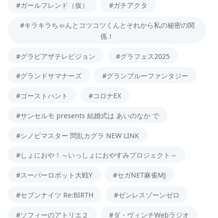
#ガールフレンド（仮）
#ガチアクタ
#キラキラちゃんとコツコツくんとそれから私の秘密の関
係！
#グラビアザテレビジョン
#グラフェス2025
#グランドサマナーズ
#グランブルーファンタジー
#ゴーストハント
#コロナEX
#サンセルモ presents 結婚式は あいのなか で
#シノビマスター 閃乱カグラ NEW LINK
#しょにおや！～いっしょにおやすみプロジェクト～
#スーパーロボット大戦Y
#セガNET麻雀MJ
#セブンナイツ Re:BIRTH
#ゼンレスゾーンゼロ
#ソフィーのアトリエ２
#ダ・ヴィンチWebラジオ