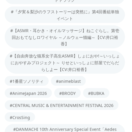
#『夕実＆梨沙のラフストーリーは突然に』第4回番組単独
イベント
#【ASMR・耳かき・オイルマッサージ】ねこぐらし。第壱
回おもてなしロワイヤル ～ノルウェー猫編～【CV:井口裕
香】
#【自由奔放な猫系女子高生ASMR】しょにおや!～いっしょ
におやすみプロジェクト～ りせといっしょに部屋でだらだ
らしよー【CV:井口裕香】
#1番星ソノリティ
#animeblast
#AnimeJapan 2026
#BRODY
#BUBKA
#CENTRAL MUSIC & ENTERTAINMENT FESTIVAL 2026
#CrosSing
#DANMACHI 10th Anniversary Special Event「Aedes