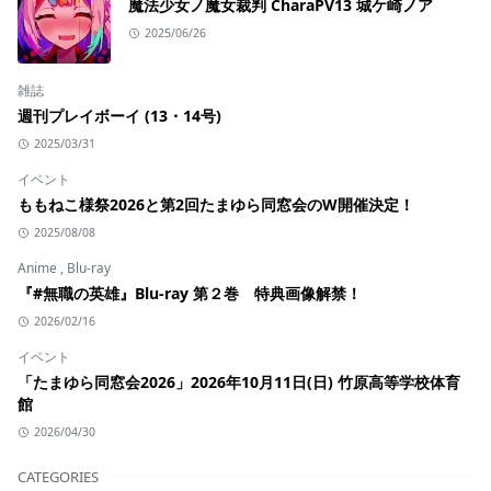
魔法少女ノ魔女裁判 CharaPV13 城ケ崎ノア
2025/06/26
雑誌
週刊プレイボーイ (13・14号)
2025/03/31
イベント
ももねこ様祭2026と第2回たまゆら同窓会のW開催決定！
2025/08/08
Anime
,
Blu-ray
『#無職の英雄』Blu-ray 第２巻 特典画像解禁！
2026/02/16
イベント
「たまゆら同窓会2026」2026年10月11日(日) 竹原高等学校体育
館
2026/04/30
CATEGORIES