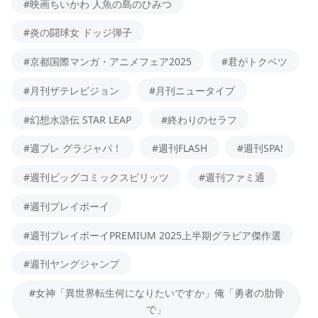
#映画ちいかわ 人魚の島のひみつ
#炎の闘球女 ドッジ弾子
#京都国際マンガ・アニメフェア2025
#君がトクベツ
#月刊ザテレビジョン
#月刊ニュータイプ
#幻想水滸伝 STAR LEAP
#終わりのセラフ
#週プレ グラジャパ！
#週刊FLASH
#週刊SPA!
#週刊ビッグコミックスピリッツ
#週刊ファミ通
#週刊プレイボーイ
#週刊プレイボーイPREMIUM 2025上半期グラビア傑作選
#週刊ヤングジャンプ
#女神「異世界転生何になりたいですか」俺「勇者の肋骨
で」