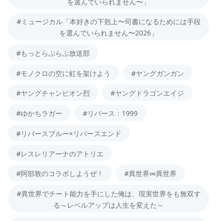
を選んでいられません〜」
#ミュージカル「本好きの下剋上〜司書になるためには手段
を選んでいられません〜2026」
#もっとらぶらぶ放送部
#モノクロの空に虹を架けよう
#ヤングガンガン
#ヤングチャンピオン烈
#ヤングドラゴンエイジ
#ゆかちラガー
#リバース：1999
#リバースブルー×リバースエンド
#レスレリアーナのアトリエ
#阿部敦のコラボしようぜ！
#異世界∞異世界
#異世界でチート能力を手にした俺は、現実世界をも無双す
る～レベルアップは人生を変えた～