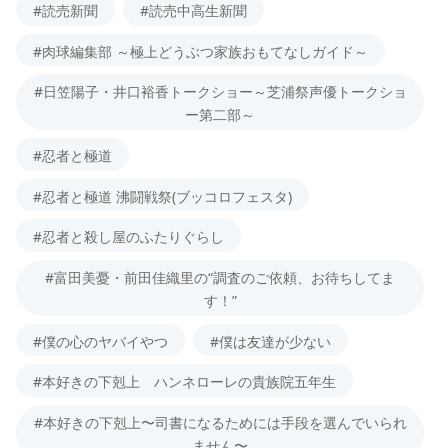
#読売新聞
#読売中高生新聞
#肉球編集部 ～極上どうぶつ家族おもてなしガイド～
#日笠陽子・井口裕香トークショー～芝浦祭声優トークショ
ー第二部～
#忍者と極道
#忍者と極道 沸闘戦祭(ブッコロフェスタ)
#忍者と殺し屋のふたりぐらし
#富田美憂・前田佳織里の“調査のご依頼、お待ちしてま
す！”
#僕の心のヤバイやつ
#僕は友達が少ない
#本好きの下剋上 ハンネローレの貴族院五年生
#本好きの下剋上〜司書になるためには手段を選んでいられ
ません〜