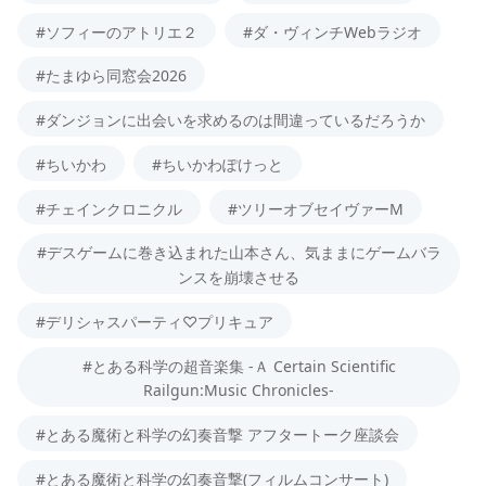
#ソフィーのアトリエ２
#ダ・ヴィンチWebラジオ
#たまゆら同窓会2026
#ダンジョンに出会いを求めるのは間違っているだろうか
#ちいかわ
#ちいかわぽけっと
#チェインクロニクル
#ツリーオブセイヴァーM
#デスゲームに巻き込まれた山本さん、気ままにゲームバラ
ンスを崩壊させる
#デリシャスパーティ♡プリキュア
#とある科学の超音楽集 -Ａ Certain Scientific
Railgun:Music Chronicles-
#とある魔術と科学の幻奏音撃 アフタートーク座談会
#とある魔術と科学の幻奏音撃(フィルムコンサート)