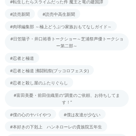
#転生したらスライムだった件 魔王と竜の建国譚
#読売新聞
#読売中高生新聞
#肉球編集部 ～極上どうぶつ家族おもてなしガイド～
#日笠陽子・井口裕香トークショー～芝浦祭声優トークショ
ー第二部～
#忍者と極道
#忍者と極道 沸闘戦祭(ブッコロフェスタ)
#忍者と殺し屋のふたりぐらし
#富田美憂・前田佳織里の“調査のご依頼、お待ちしてま
す！”
#僕の心のヤバイやつ
#僕は友達が少ない
#本好きの下剋上 ハンネローレの貴族院五年生