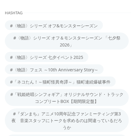
HASHTAG
#〈物語〉シリーズ オフ&モンスターシーズン
#〈物語〉シリーズ オフ＆モンスターシーズン 「七夕祭
2026」
#〈物語〉シリーズ 七夕イベント2025
#〈物語〉フェス ～10th Anniversary Story～
#「ネコたん！～猫町怪異奇譚～」猫町連続爆破事件
#「戦姫絶唱シンフォギア」オリジナルサウンド・トラック
コンプリートBOX【期間限定盤】
#『ダンまち』アニメ10周年記念ファンミーティング第3
夜 音楽スタッフにトークを求めるのは間違っているだろ
うか