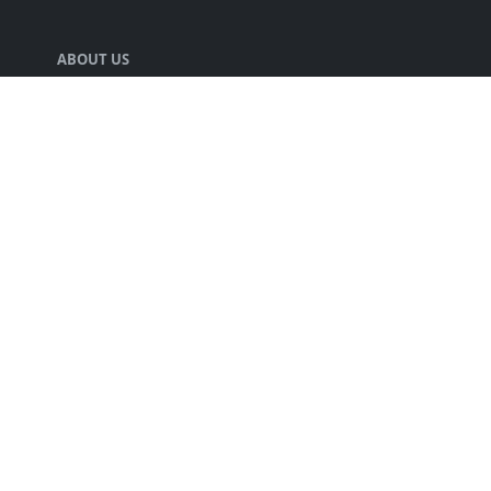
ABOUT US
声優の井口裕香さんの情報をまとめる人.
LEARN MORE
キミのチカラについて
プライバシーポリシー
FOLLOW US