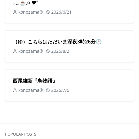
𓂃 ☕️𓈒𓏸 ♥︎ʾʾ
konozama℗
2026/6/21
（ゆ）こちらはただいま深夜3時26分🕒
konozama℗
2026/8/2
西尾維新『鳥物語』
konozama℗
2026/7/6
POPULAR POSTS