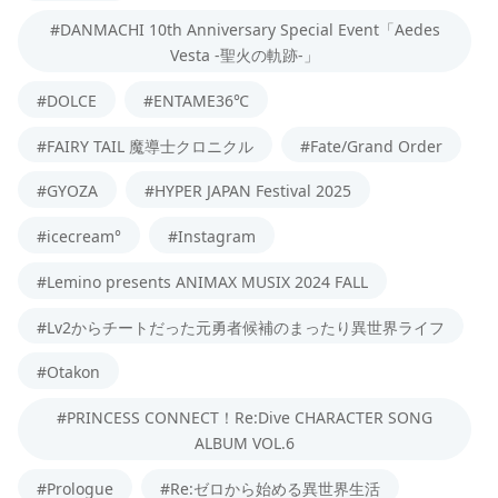
#DANMACHI 10th Anniversary Special Event「Aedes
Vesta -聖火の軌跡-」
#DOLCE
#ENTAME36℃
#FAIRY TAIL 魔導士クロニクル
#Fate/Grand Order
#GYOZA
#HYPER JAPAN Festival 2025
#icecream°
#Instagram
#Lemino presents ANIMAX MUSIX 2024 FALL
#Lv2からチートだった元勇者候補のまったり異世界ライフ
#Otakon
#PRINCESS CONNECT！Re:Dive CHARACTER SONG
ALBUM VOL.6
#Prologue
#Re:ゼロから始める異世界生活