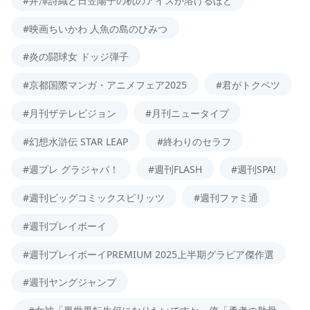
#井澤詩織と日笠陽子の机のアイスが溶けるほど
#映画ちいかわ 人魚の島のひみつ
#炎の闘球女 ドッジ弾子
#京都国際マンガ・アニメフェア2025
#君がトクベツ
#月刊ザテレビジョン
#月刊ニュータイプ
#幻想水滸伝 STAR LEAP
#終わりのセラフ
#週プレ グラジャパ！
#週刊FLASH
#週刊SPA!
#週刊ビッグコミックスピリッツ
#週刊ファミ通
#週刊プレイボーイ
#週刊プレイボーイPREMIUM 2025上半期グラビア傑作選
#週刊ヤングジャンプ