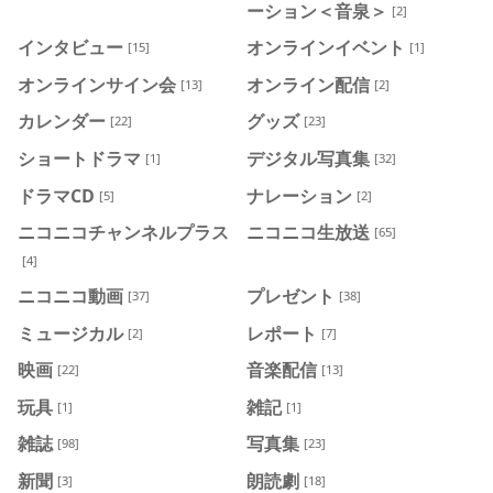
ーション＜音泉＞
[2]
インタビュー
オンラインイベント
[15]
[1]
オンラインサイン会
オンライン配信
[13]
[2]
カレンダー
グッズ
[22]
[23]
ショートドラマ
デジタル写真集
[1]
[32]
ドラマCD
ナレーション
[5]
[2]
ニコニコチャンネルプラス
ニコニコ生放送
[65]
[4]
ニコニコ動画
プレゼント
[37]
[38]
ミュージカル
レポート
[2]
[7]
映画
音楽配信
[22]
[13]
玩具
雑記
[1]
[1]
雑誌
写真集
[98]
[23]
新聞
朗読劇
[3]
[18]