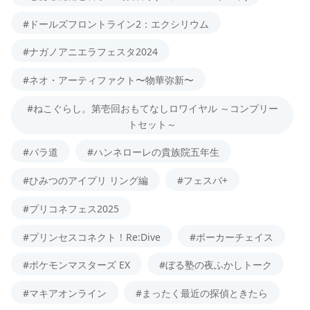
#ドールズフロントライン2：エクシリウム
#ナガノアニエラフェスタ2024
#ネオ・アーティファクト〜物華弥新〜
#ねこぐらし。第壱回おもてなしロワイヤル ～コンプリー
トセット～
#パラ道
#ハンネローレの貴族院五年生
#ひみつのアイプリ リング編
#フェスバ+
#プリコネフェス2025
#プリンセスコネクト！Re:Dive
#ポーカーチェイス
#ポケモンマスターズ EX
#ぼる塾の夜ふかしトーク
#マキアオンライン
#まったく最近の探偵ときたら