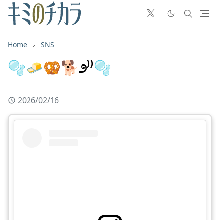
Home
SNS
🫧🧈🥨🐕೨⁾⁾🫧
2026/02/16