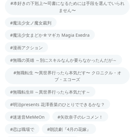
#本好きの下剋上〜司書になるためには手段を選んでいられ
ません〜
#魔法少女ノ魔女裁判
#魔法少女まどか☆マギカ Magia Exedra
#漫画アクション
#無職の英雄 ～別にスキルなんか要らなかったんだが～
#無職転生 〜異世界行ったら本気だす〜 クロニクル・オ
ブ・エコーズ
#無職転生Ⅲ ～異世界行ったら本気だす～
#明治presents 花澤香菜のひとりでできるかな？
#迷迷音MeMeOn
#矢吹奈子のレコメン！
#恋は職場で
#朗読劇『4月の花嫁』