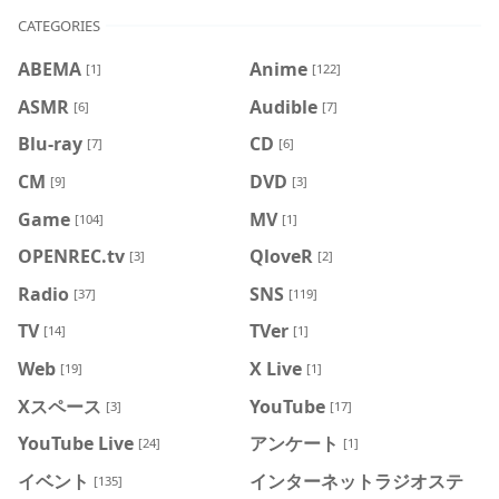
CATEGORIES
ABEMA
Anime
[1]
[122]
ASMR
Audible
[6]
[7]
Blu-ray
CD
[7]
[6]
CM
DVD
[9]
[3]
Game
MV
[104]
[1]
OPENREC.tv
QloveR
[3]
[2]
Radio
SNS
[37]
[119]
TV
TVer
[14]
[1]
Web
X Live
[19]
[1]
Xスペース
YouTube
[3]
[17]
YouTube Live
アンケート
[24]
[1]
イベント
インターネットラジオステ
[135]