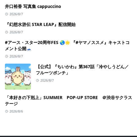
井口裕香 写真集 cappuccino
2026/8/7
『幻想水滸伝 STAR LEAP』配信開始
2026/8/7
#アース・スター20周年FES 🌏🌟 『#ヤマノススメ』キャストコ
メント公開🗻
2026/8/7
【公式】『ちいかわ』第367話「冷やしうどん／
フルーツポンチ」
2026/8/7
「本好きの下剋上」SUMMER POP-UP STORE ＠渋谷サクラス
テージ
2026/8/6