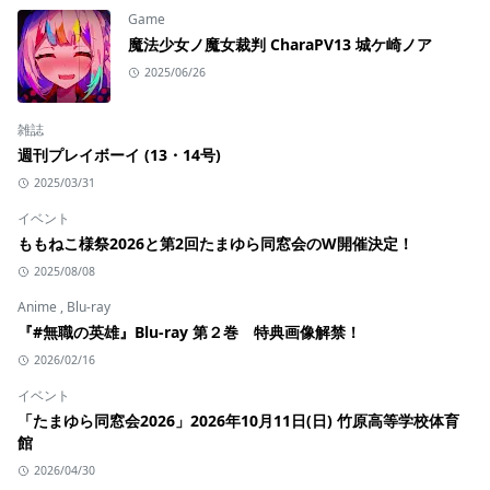
Game
魔法少女ノ魔女裁判 CharaPV13 城ケ崎ノア
2025/06/26
雑誌
週刊プレイボーイ (13・14号)
2025/03/31
イベント
ももねこ様祭2026と第2回たまゆら同窓会のW開催決定！
2025/08/08
Anime
,
Blu-ray
『#無職の英雄』Blu-ray 第２巻 特典画像解禁！
2026/02/16
イベント
「たまゆら同窓会2026」2026年10月11日(日) 竹原高等学校体育
館
2026/04/30