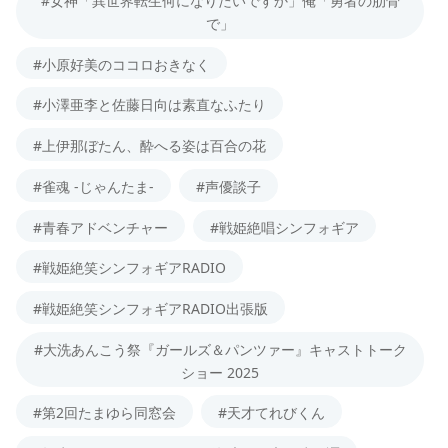
#女神「異世界転生何になりたいですか」俺「勇者の肋骨
で」
#小原好美のココロおきなく
#小澤亜李と佐藤日向は素直なふたり
#上伊那ぼたん、酔へる姿は百合の花
#雀魂 -じゃんたま-
#声優談子
#青春アドベンチャー
#戦姫絶唱シンフォギア
#戦姫絶笑シンフォギアRADIO
#戦姫絶笑シンフォギアRADIO出張版
#大洗あんこう祭『ガールズ＆パンツァー』キャストトーク
ショー 2025
#第2回たまゆら同窓会
#天才てれびくん