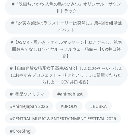
#『映画ちいかわ 人魚の島のひみつ』オリジナル・サウン
ドトラック
#『夕実＆梨沙のラフストーリーは突然に』第4回番組単独
イベント
#【ASMR・耳かき・オイルマッサージ】ねこぐらし。第壱
回おもてなしロワイヤル ～ノルウェー猫編～【CV:井口裕
香】
#【自由奔放な猫系女子高生ASMR】しょにおや!～いっしょ
におやすみプロジェクト～ りせといっしょに部屋でだらだ
らしよー【CV:井口裕香】
#1番星ソノリティ
#animeblast
#AnimeJapan 2026
#BRODY
#BUBKA
#CENTRAL MUSIC & ENTERTAINMENT FESTIVAL 2026
#CrosSing