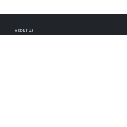
ABOUT US
声優の井口裕香さんの情報をまとめる人.
LEARN MORE
キミのチカラについて
プライバシーポリシー
FOLLOW US