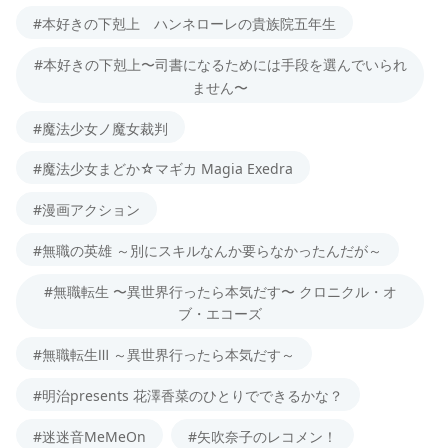
#本好きの下剋上 ハンネローレの貴族院五年生
#本好きの下剋上〜司書になるためには手段を選んでいられ
ません〜
#魔法少女ノ魔女裁判
#魔法少女まどか☆マギカ Magia Exedra
#漫画アクション
#無職の英雄 ～別にスキルなんか要らなかったんだが～
#無職転生 〜異世界行ったら本気だす〜 クロニクル・オ
ブ・エコーズ
#無職転生Ⅲ ～異世界行ったら本気だす～
#明治presents 花澤香菜のひとりでできるかな？
#迷迷音MeMeOn
#矢吹奈子のレコメン！