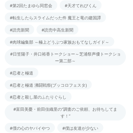
#第2回たまゆら同窓会
#天才てれびくん
#転生したらスライムだった件 魔王と竜の建国譚
#読売新聞
#読売中高生新聞
#肉球編集部 ～極上どうぶつ家族おもてなしガイド～
#日笠陽子・井口裕香トークショー～芝浦祭声優トークショ
ー第二部～
#忍者と極道
#忍者と極道 沸闘戦祭(ブッコロフェスタ)
#忍者と殺し屋のふたりぐらし
#富田美憂・前田佳織里の“調査のご依頼、お待ちしてま
す！”
#僕の心のヤバイやつ
#僕は友達が少ない