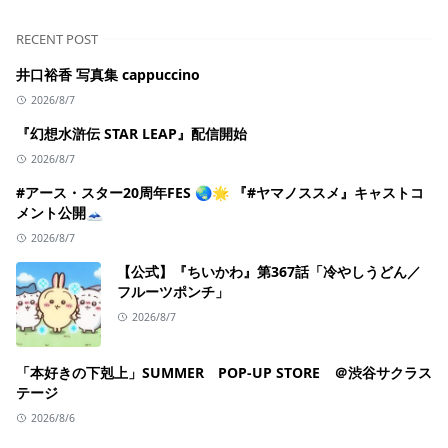
RECENT POST
井口裕香 写真集 cappuccino
2026/8/7
『幻想水滸伝 STAR LEAP』配信開始
2026/8/7
#アース・スター20周年FES 🌏🌟 『#ヤマノススメ』キャストコ
メント公開🗻
2026/8/7
【公式】『ちいかわ』第367話「冷やしうどん／
フルーツポンチ」
2026/8/7
「本好きの下剋上」SUMMER POP-UP STORE ＠渋谷サクラス
テージ
2026/8/6