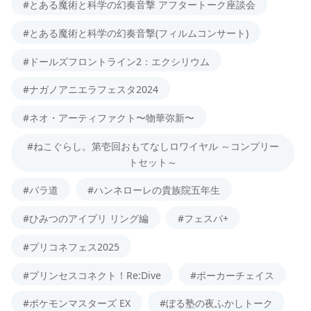
#とある魔術と科学の幻奏音撃 アフタートーク座談会
#とある魔術と科学の幻奏音撃(フィルムコンサート)
#ドールズフロントライン2：エクシリウム
#ナガノアニエラフェスタ2024
#ネオ・アーティファクト〜物華弥新〜
#ねこぐらし。第壱回おもてなしロワイヤル ～コンプリー
トセット～
#パラ道
#ハンネローレの貴族院五年生
#ひみつのアイプリ リング編
#フェスバ+
#プリコネフェス2025
#プリンセスコネクト！Re:Dive
#ポーカーチェイス
#ポケモンマスターズ EX
#ぼる塾の夜ふかしトーク