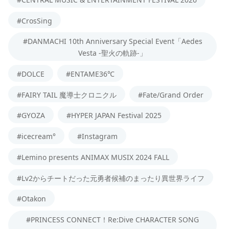
#CrosSing
#DANMACHI 10th Anniversary Special Event「Aedes
Vesta -聖火の軌跡-」
#DOLCE
#ENTAME36℃
#FAIRY TAIL 魔導士クロニクル
#Fate/Grand Order
#GYOZA
#HYPER JAPAN Festival 2025
#icecream°
#Instagram
#Lemino presents ANIMAX MUSIX 2024 FALL
#Lv2からチートだった元勇者候補のまったり異世界ライフ
#Otakon
#PRINCESS CONNECT！Re:Dive CHARACTER SONG