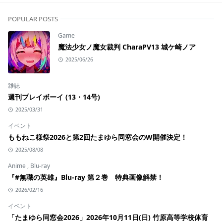
POPULAR POSTS
Game
魔法少女ノ魔女裁判 CharaPV13 城ケ崎ノア
2025/06/26
雑誌
週刊プレイボーイ (13・14号)
2025/03/31
イベント
ももねこ様祭2026と第2回たまゆら同窓会のW開催決定！
2025/08/08
Anime
,
Blu-ray
『#無職の英雄』Blu-ray 第２巻 特典画像解禁！
2026/02/16
イベント
「たまゆら同窓会2026」2026年10月11日(日) 竹原高等学校体育