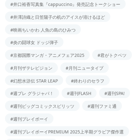
#井口裕香写真集『cappuccino』発売記念トークショー
#井澤詩織と日笠陽子の机のアイスが溶けるほど
#映画ちいかわ 人魚の島のひみつ
#炎の闘球女 ドッジ弾子
#京都国際マンガ・アニメフェア2025
#君がトクベツ
#月刊ザテレビジョン
#月刊ニュータイプ
#幻想水滸伝 STAR LEAP
#終わりのセラフ
#週プレ グラジャパ！
#週刊FLASH
#週刊SPA!
#週刊ビッグコミックスピリッツ
#週刊ファミ通
#週刊プレイボーイ
#週刊プレイボーイPREMIUM 2025上半期グラビア傑作選