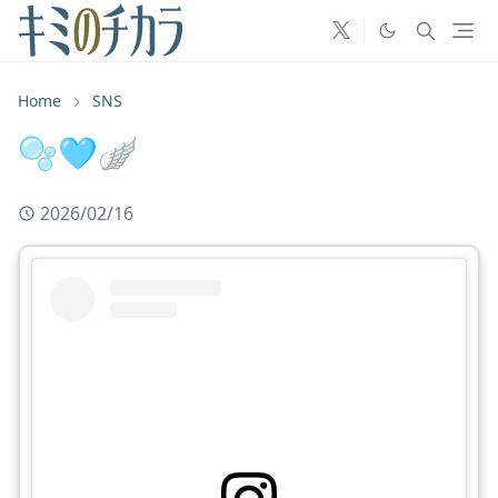
Home
SNS
🫧🩵🪽
2026/02/16