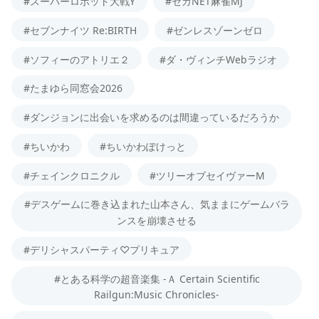
#スーパーロボット大戦Y
#セガNET麻雀MJ
#セブンナイツ Re:BIRTH
#ゼンレスゾーンゼロ
#ソフィーのアトリエ２
#ダ・ヴィンチWebラジオ
#たまゆら同窓会2026
#ダンジョンに出会いを求めるのは間違っているだろうか
#ちいかわ
#ちいかわぽけっと
#チェインクロニクル
#ツリーオブセイヴァーM
#デスゲームに巻き込まれた山本さん、気ままにゲームバラ
ンスを崩壊させる
#デリシャスパーティ♡プリキュア
#とある科学の超音楽集 -Ａ Certain Scientific
Railgun:Music Chronicles-