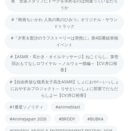
夜 音楽スタッフにトークを求めるのは間違っているだろ
うか
#『映画ちいかわ 人魚の島のひみつ』オリジナル・サウン
ドトラック
#『夕実＆梨沙のラフストーリーは突然に』第4回番組単独
イベント
#【ASMR・耳かき・オイルマッサージ】ねこぐらし。第壱
回おもてなしロワイヤル ～ノルウェー猫編～【CV:井口裕
香】
#【自由奔放な猫系女子高生ASMR】しょにおや!～いっしょ
におやすみプロジェクト～ りせといっしょに部屋でだらだ
らしよー【CV:井口裕香】
#1番星ソノリティ
#animeblast
#AnimeJapan 2026
#BRODY
#BUBKA
#CENTRAL MUSIC & ENTERTAINMENT FESTIVAL 2026