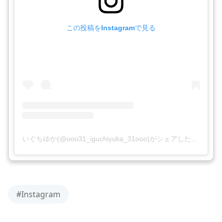
この投稿をInstagramで見る
いぐちゆか(@ooo31_iguchiyuka_31ooo)がシェアした投稿
#Instagram