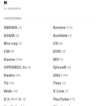
館
2026/04/30
CATEGORIES
ABEMA
Anime
[1]
[122]
ASMR
Audible
[6]
[7]
Blu-ray
CD
[7]
[6]
CM
DVD
[9]
[3]
Game
MV
[104]
[1]
OPENREC.tv
QloveR
[3]
[2]
Radio
SNS
[37]
[119]
TV
TVer
[14]
[1]
Web
X Live
[19]
[1]
Xスペース
YouTube
[3]
[17]