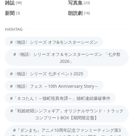
雑誌
写真集
[98]
[23]
新聞
朗読劇
[3]
[18]
HASHTAG
#〈物語〉シリーズ オフ&モンスターシーズン
#〈物語〉シリーズ オフ＆モンスターシーズン 「七夕祭
2026」
#〈物語〉シリーズ 七夕イベント2025
#〈物語〉フェス ～10th Anniversary Story～
#「ネコたん！～猫町怪異奇譚～」猫町連続爆破事件
#「戦姫絶唱シンフォギア」オリジナルサウンド・トラック
コンプリートBOX【期間限定盤】
#『ダンまち』アニメ10周年記念ファンミーティング第3