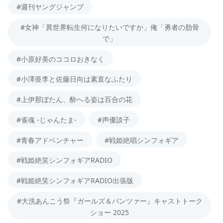
#週刊ヤングジャンプ
#女神「異世界転生何になりたいですか」俺「勇者の肋骨
で」
#小原好美のココロおきなく
#小澤亜李と佐藤日向は素直なふたり
#上伊那ぼたん、酔へる姿は百合の花
#雀魂 -じゃんたま-
#声優談子
#青春アドベンチャー
#戦姫絶唱シンフォギア
#戦姫絶笑シンフォギアRADIO
#戦姫絶笑シンフォギアRADIO出張版
#大洗あんこう祭『ガールズ＆パンツァー』キャストトーク
ショー 2025