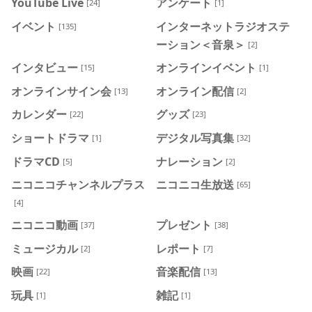
YouTube Live
アンケート
[24]
[1]
イベント
インターネットラジオステ
[135]
ーション＜音泉＞
[2]
インタビュー
オンラインイベント
[15]
[1]
オンラインサイン会
オンライン配信
[13]
[2]
カレンダー
グッズ
[22]
[23]
ショートドラマ
デジタル写真集
[1]
[32]
ドラマCD
ナレーション
[5]
[2]
ニコニコチャンネルプラス
ニコニコ生放送
[65]
[4]
ニコニコ動画
プレゼント
[37]
[38]
ミュージカル
レポート
[2]
[7]
映画
音楽配信
[22]
[13]
玩具
雑記
[1]
[1]