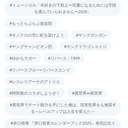
#ミュージカル「本好きの下剋上〜司書になるためには手段
を選んでいられません〜2026」
#もっとらぶらぶ放送部
#モノクロの空に虹を架けよう
#ヤングガンガン
#ヤングチャンピオン烈
#ヤングドラゴンエイジ
#ゆかちラガー
#リバース：1999
#リバースブルー×リバースエンド
#レスレリアーナのアトリエ
#阿部敦のコラボしようぜ！
#異世界∞異世界
#異世界でチート能力を手にした俺は、現実世界をも無双す
る～レベルアップは人生を変えた～
#井口裕香 『井口裕香カレンダーブック2025』発売記念イ