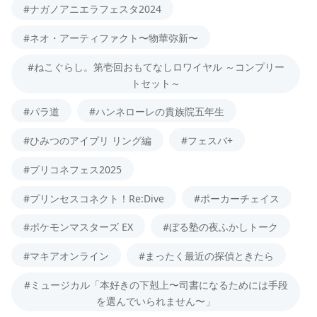
#ナガノアニエラフェスタ2024
#ネオ・アーティファクト〜物華弥新〜
#ねこぐらし。第壱回おもてなしロワイヤル ～コンプリー
トセット～
#パラ道
#ハンネローレの貴族院五年生
#ひみつのアイプリ リング編
#フェスバ+
#プリコネフェス2025
#プリンセスコネクト！Re:Dive
#ポーカーチェイス
#ポケモンマスターズ EX
#ぼる塾の夜ふかしトーク
#マキアオンライン
#まったく最近の探偵ときたら
#ミュージカル「本好きの下剋上〜司書になるためには手段
を選んでいられません〜」