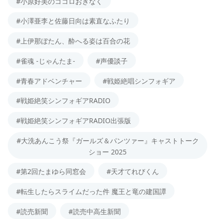
#小原好美のココロおきなく
#小澤亜李と佐藤日向は素直なふたり
#上伊那ぼたん、酔へる姿は百合の花
#雀魂 -じゃんたま-
#声優談子
#青春アドベンチャー
#戦姫絶唱シンフォギア
#戦姫絶笑シンフォギアRADIO
#戦姫絶笑シンフォギアRADIO出張版
#大洗あんこう祭『ガールズ＆パンツァー』キャストトーク
ショー 2025
#第2回たまゆら同窓会
#天才てれびくん
#転生したらスライムだった件 魔王と竜の建国譚
#読売新聞
#読売中高生新聞