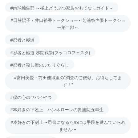
#肉球編集部 ～極上どうぶつ家族おもてなしガイド～
#日笠陽子・井口裕香トークショー～芝浦祭声優トークショ
ー第二部～
#忍者と極道
#忍者と極道 沸闘戦祭(ブッコロフェスタ)
#忍者と殺し屋のふたりぐらし
#富田美憂・前田佳織里の“調査のご依頼、お待ちしてま
す！”
#僕の心のヤバイやつ
#本好きの下剋上 ハンネローレの貴族院五年生
#本好きの下剋上〜司書になるためには手段を選んでいられ
ません〜