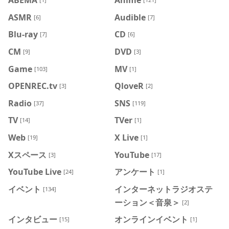
ASMR
Audible
[6]
[7]
Blu-ray
CD
[7]
[6]
CM
DVD
[9]
[3]
Game
MV
[103]
[1]
OPENREC.tv
QloveR
[3]
[2]
Radio
SNS
[37]
[119]
TV
TVer
[14]
[1]
Web
X Live
[19]
[1]
Xスペース
YouTube
[3]
[17]
YouTube Live
アンケート
[24]
[1]
イベント
インターネットラジオステ
[134]
ーション＜音泉＞
[2]
インタビュー
オンラインイベント
[15]
[1]