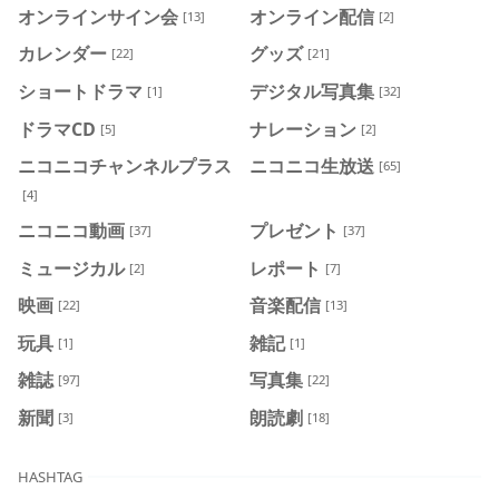
オンラインサイン会
オンライン配信
[13]
[2]
カレンダー
グッズ
[22]
[21]
ショートドラマ
デジタル写真集
[1]
[32]
ドラマCD
ナレーション
[5]
[2]
ニコニコチャンネルプラス
ニコニコ生放送
[65]
[4]
ニコニコ動画
プレゼント
[37]
[37]
ミュージカル
レポート
[2]
[7]
映画
音楽配信
[22]
[13]
玩具
雑記
[1]
[1]
雑誌
写真集
[97]
[22]
新聞
朗読劇
[3]
[18]
HASHTAG