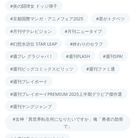
#炎の闘球女 ドッジ弾子
#京都国際マンガ・アニメフェア2025
#君がトクベツ
#月刊ザテレビジョン
#月刊ニュータイプ
#幻想水滸伝 STAR LEAP
#終わりのセラフ
#週プレ グラジャパ！
#週刊FLASH
#週刊SPA!
#週刊ビッグコミックスピリッツ
#週刊ファミ通
#週刊プレイボーイ
#週刊プレイボーイPREMIUM 2025上半期グラビア傑作選
#週刊ヤングジャンプ
#女神「異世界転生何になりたいですか」俺「勇者の肋骨
で」