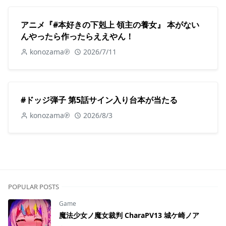
アニメ『#本好きの下剋上 領主の養女』 本がない
んやったら作ったらええやん！
konozama℗
2026/7/11
#ドッジ弾子 第5話サイン入り台本が当たる
konozama℗
2026/8/3
POPULAR POSTS
Game
魔法少女ノ魔女裁判 CharaPV13 城ケ崎ノア