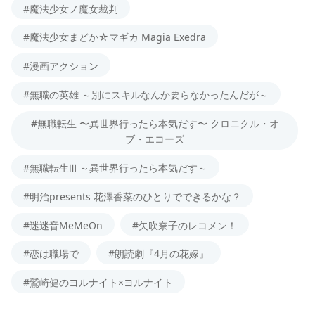
#魔法少女ノ魔女裁判
#魔法少女まどか☆マギカ Magia Exedra
#漫画アクション
#無職の英雄 ～別にスキルなんか要らなかったんだが～
#無職転生 〜異世界行ったら本気だす〜 クロニクル・オ
ブ・エコーズ
#無職転生Ⅲ ～異世界行ったら本気だす～
#明治presents 花澤香菜のひとりでできるかな？
#迷迷音MeMeOn
#矢吹奈子のレコメン！
#恋は職場で
#朗読劇『4月の花嫁』
#鷲崎健のヨルナイト×ヨルナイト