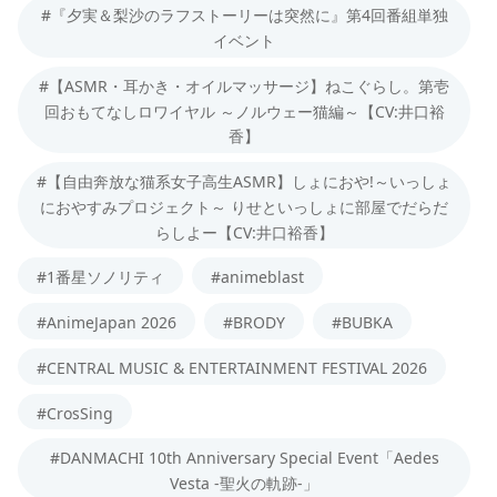
#『夕実＆梨沙のラフストーリーは突然に』第4回番組単独
イベント
#【ASMR・耳かき・オイルマッサージ】ねこぐらし。第壱
回おもてなしロワイヤル ～ノルウェー猫編～【CV:井口裕
香】
#【自由奔放な猫系女子高生ASMR】しょにおや!～いっしょ
におやすみプロジェクト～ りせといっしょに部屋でだらだ
らしよー【CV:井口裕香】
#1番星ソノリティ
#animeblast
#AnimeJapan 2026
#BRODY
#BUBKA
#CENTRAL MUSIC & ENTERTAINMENT FESTIVAL 2026
#CrosSing
#DANMACHI 10th Anniversary Special Event「Aedes
Vesta -聖火の軌跡-」