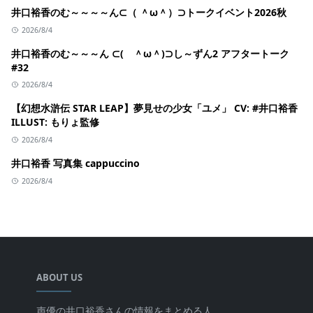
井口裕香のむ～～～～ん⊂（ ＾ω＾）⊃トークイベント2026秋
2026/8/4
井口裕香のむ～～～ん ⊂( ＾ω＾)⊃し～ずん2 アフタートーク
#32
2026/8/4
【幻想水滸伝 STAR LEAP】夢見せの少女「ユメ」 CV: #井口裕香
ILLUST: もりょ監修
2026/8/4
井口裕香 写真集 cappuccino
2026/8/4
ABOUT US
声優の井口裕香さんの情報をまとめる人.