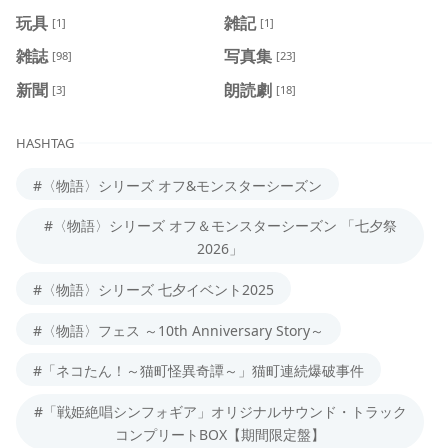
玩具
雑記
[1]
[1]
雑誌
写真集
[98]
[23]
新聞
朗読劇
[3]
[18]
HASHTAG
#〈物語〉シリーズ オフ&モンスターシーズン
#〈物語〉シリーズ オフ＆モンスターシーズン 「七夕祭
2026」
#〈物語〉シリーズ 七夕イベント2025
#〈物語〉フェス ～10th Anniversary Story～
#「ネコたん！～猫町怪異奇譚～」猫町連続爆破事件
#「戦姫絶唱シンフォギア」オリジナルサウンド・トラック
コンプリートBOX【期間限定盤】