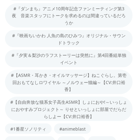
#『ダンまち』アニメ10周年記念ファンミーティング第3
夜 音楽スタッフにトークを求めるのは間違っているだろ
うか
#『映画ちいかわ 人魚の島のひみつ』オリジナル・サウン
ドトラック
#『夕実＆梨沙のラフストーリーは突然に』第4回番組単独
イベント
#【ASMR・耳かき・オイルマッサージ】ねこぐらし。第壱
回おもてなしロワイヤル ～ノルウェー猫編～【CV:井口裕
香】
#【自由奔放な猫系女子高生ASMR】しょにおや!～いっしょ
におやすみプロジェクト～ りせといっしょに部屋でだらだ
らしよー【CV:井口裕香】
#1番星ソノリティ
#animeblast