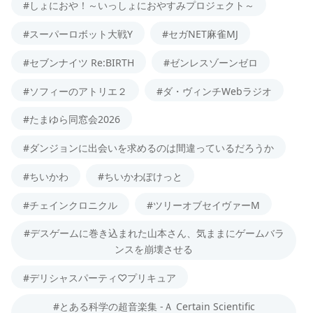
#しょにおや！～いっしょにおやすみプロジェクト～
#スーパーロボット大戦Y
#セガNET麻雀MJ
#セブンナイツ Re:BIRTH
#ゼンレスゾーンゼロ
#ソフィーのアトリエ２
#ダ・ヴィンチWebラジオ
#たまゆら同窓会2026
#ダンジョンに出会いを求めるのは間違っているだろうか
#ちいかわ
#ちいかわぽけっと
#チェインクロニクル
#ツリーオブセイヴァーM
#デスゲームに巻き込まれた山本さん、気ままにゲームバラ
ンスを崩壊させる
#デリシャスパーティ♡プリキュア
#とある科学の超音楽集 -Ａ Certain Scientific