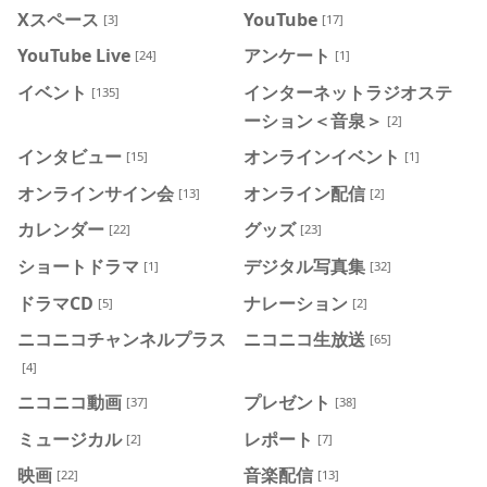
Xスペース
YouTube
[3]
[17]
YouTube Live
アンケート
[24]
[1]
イベント
インターネットラジオステ
[135]
ーション＜音泉＞
[2]
インタビュー
オンラインイベント
[15]
[1]
オンラインサイン会
オンライン配信
[13]
[2]
カレンダー
グッズ
[22]
[23]
ショートドラマ
デジタル写真集
[1]
[32]
ドラマCD
ナレーション
[5]
[2]
ニコニコチャンネルプラス
ニコニコ生放送
[65]
[4]
ニコニコ動画
プレゼント
[37]
[38]
ミュージカル
レポート
[2]
[7]
映画
音楽配信
[22]
[13]