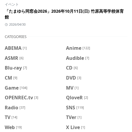
イベント
「たまゆら同窓会2026」2026年10月11日(日) 竹原高等学校体育
館
2026/04/30
CATEGORIES
ABEMA
Anime
[1]
[122]
ASMR
Audible
[6]
[7]
Blu-ray
CD
[7]
[6]
CM
DVD
[9]
[3]
Game
MV
[104]
[1]
OPENREC.tv
QloveR
[3]
[2]
Radio
SNS
[37]
[119]
TV
TVer
[14]
[1]
Web
X Live
[19]
[1]