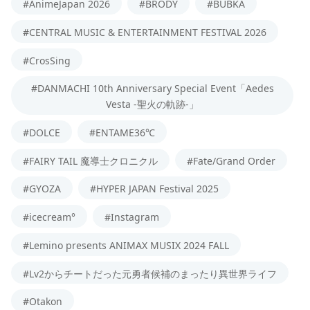
#AnimeJapan 2026
#BRODY
#BUBKA
#CENTRAL MUSIC & ENTERTAINMENT FESTIVAL 2026
#CrosSing
#DANMACHI 10th Anniversary Special Event「Aedes
Vesta -聖火の軌跡-」
#DOLCE
#ENTAME36℃
#FAIRY TAIL 魔導士クロニクル
#Fate/Grand Order
#GYOZA
#HYPER JAPAN Festival 2025
#icecream°
#Instagram
#Lemino presents ANIMAX MUSIX 2024 FALL
#Lv2からチートだった元勇者候補のまったり異世界ライフ
#Otakon