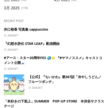
3月 2025
[119]
RECENT POST
井口裕香 写真集 cappuccino
2026/8/7
『幻想水滸伝 STAR LEAP』配信開始
2026/8/7
#アース・スター20周年FES 🌏🌟 『#ヤマノススメ』キャストコ
メント公開🗻
2026/8/7
【公式】『ちいかわ』第367話「冷やしうどん／
フルーツポンチ」
2026/8/7
「本好きの下剋上」SUMMER POP-UP STORE ＠渋谷サクラス
テージ