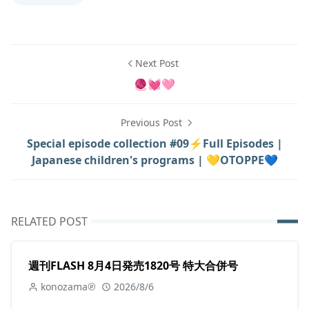
Next Post
🧶💓🩷
Previous Post
Special episode collection #09⚡Full Episodes |
Japanese children's programs | 💛OTOPPE💙
RELATED POST
週刊FLASH 8月4日発売1820号 特大合併号
konozama℗
2026/8/6