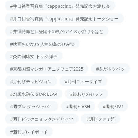
#井口裕香写真集『cappuccino』発売記念お渡し会
#井口裕香写真集『cappuccino』発売記念トークショー
#井澤詩織と日笠陽子の机のアイスが溶けるほど
#映画ちいかわ 人魚の島のひみつ
#炎の闘球女 ドッジ弾子
#京都国際マンガ・アニメフェア2025
#君がトクベツ
#月刊ザテレビジョン
#月刊ニュータイプ
#幻想水滸伝 STAR LEAP
#終わりのセラフ
#週プレ グラジャパ！
#週刊FLASH
#週刊SPA!
#週刊ビッグコミックスピリッツ
#週刊ファミ通
#週刊プレイボーイ