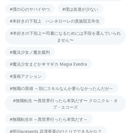
#僕の心のヤバイやつ
#僕は友達が少ない
#本好きの下剋上 ハンネローレの貴族院五年生
#本好きの下剋上〜司書になるためには手段を選んでいられ
ません〜
#魔法少女ノ魔女裁判
#魔法少女まどか☆マギカ Magia Exedra
#漫画アクション
#無職の英雄 ～別にスキルなんか要らなかったんだが～
#無職転生 〜異世界行ったら本気だす〜 クロニクル・オ
ブ・エコーズ
#無職転生Ⅲ ～異世界行ったら本気だす～
#明治presents 花澤香菜のひとりでできるかな？