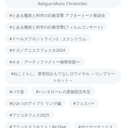
Railgun:Music Chronicles-
#とある魔術と科学の幻奏音撃 アフタートーク座談会
#とある魔術と科学の幻奏音撃(フィルムコンサート)
#ドールズフロントライン2：エクシリウム
#ナガノアニエラフェスタ2024
#ネオ・アーティファクト〜物華弥新〜
#ねこぐらし。第壱回おもてなしロワイヤル ～コンプリー
トセット～
#パラ道
#ハンネローレの貴族院五年生
#ひみつのアイプリ リング編
#フェスバ+
#プリコネフェス2025
#プリンセスコネクト！Re:Dive
#ポーカーチェイス