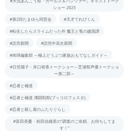
#大洗あんこう祭『ガールズ＆パンツァー』キャストトーク
ショー 2025
#第2回たまゆら同窓会
#天才てれびくん
#転生したらスライムだった件 魔王と竜の建国譚
#読売新聞
#読売中高生新聞
#肉球編集部 ～極上どうぶつ家族おもてなしガイド～
#日笠陽子・井口裕香トークショー～芝浦祭声優トークショ
ー第二部～
#忍者と極道
#忍者と極道 沸闘戦祭(ブッコロフェスタ)
#忍者と殺し屋のふたりぐらし
#富田美憂・前田佳織里の“調査のご依頼、お待ちしてま
す！”