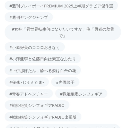
#週刊プレイボーイPREMIUM 2025上半期グラビア傑作選
#週刊ヤングジャンプ
#女神「異世界転生何になりたいですか」俺「勇者の肋骨
で」
#小原好美のココロおきなく
#小澤亜李と佐藤日向は素直なふたり
#上伊那ぼたん、酔へる姿は百合の花
#雀魂 -じゃんたま-
#声優談子
#青春アドベンチャー
#戦姫絶唱シンフォギア
#戦姫絶笑シンフォギアRADIO
#戦姫絶笑シンフォギアRADIO出張版