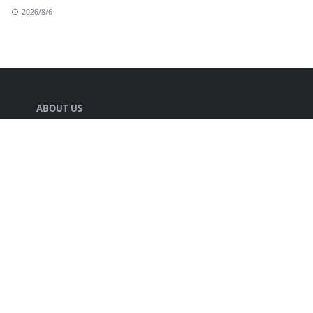
2026/8/6
ABOUT US
声優の井口裕香さんの情報をまとめる人.
LEARN MORE
キミのチカラについて
プライバシーポリシー
FOLLOW US