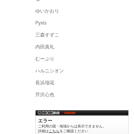
ゆいかおり
Pyxis
三森すずこ
内田真礼
むーぷり
ハルニシオン
長浜瑠花
芹沢心色