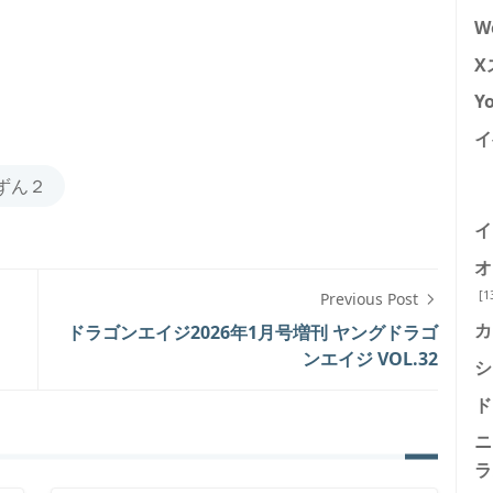
W
X
Y
イ
～ずん２
イ
オ
[1
Previous Post
カ
ドラゴンエイジ2026年1月号増刊 ヤングドラゴ
ンエイジ VOL.32
シ
ド
ニ
ラ