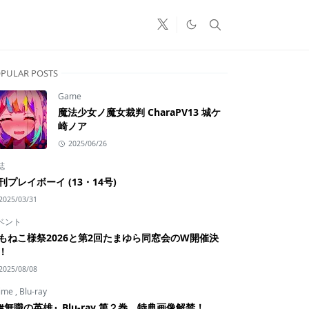
PULAR POSTS
Game
魔法少女ノ魔女裁判 CharaPV13 城ケ
崎ノア
2025/06/26
誌
刊プレイボーイ (13・14号)
2025/03/31
ベント
もねこ様祭2026と第2回たまゆら同窓会のW開催決
！
2025/08/08
ime
,
Blu-ray
#無職の英雄』Blu-ray 第２巻 特典画像解禁！