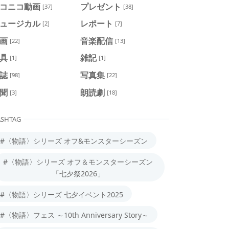
コニコ動画
プレゼント
[37]
[38]
ュージカル
レポート
[2]
[7]
画
音楽配信
[22]
[13]
具
雑記
[1]
[1]
誌
写真集
[98]
[22]
聞
朗読劇
[3]
[18]
SHTAG
#〈物語〉シリーズ オフ&モンスターシーズン
#〈物語〉シリーズ オフ＆モンスターシーズン
「七夕祭2026」
#〈物語〉シリーズ 七夕イベント2025
#〈物語〉フェス ～10th Anniversary Story～