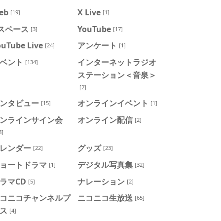
eb
X Live
[19]
[1]
スペース
YouTube
[3]
[17]
ouTube Live
アンケート
[24]
[1]
ベント
インターネットラジオ
[134]
ステーション＜音泉＞
[2]
ンタビュー
オンラインイベント
[15]
[1]
ンラインサイン会
オンライン配信
[2]
3]
レンダー
グッズ
[22]
[23]
ョートドラマ
デジタル写真集
[1]
[32]
ラマCD
ナレーション
[5]
[2]
コニコチャンネルプ
ニコニコ生放送
[65]
ス
[4]