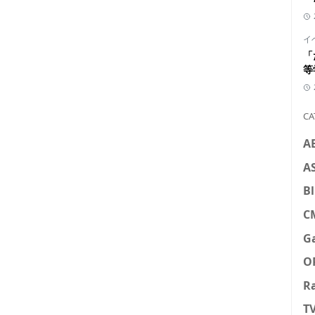
イ
「
等
CA
A
A
Bl
C
G
O
R
T