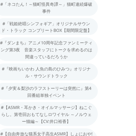
#「ネコたん！～猫町怪異奇譚～」猫町連続爆破
事件
#「戦姫絶唱シンフォギア」オリジナルサウン
ド・トラック コンプリートBOX【期間限定盤】
#『ダンまち』アニメ10周年記念ファンミーティ
ング第3夜 音楽スタッフにトークを求めるのは
間違っているだろうか
#『映画ちいかわ 人魚の島のひみつ』オリジナ
ル・サウンドトラック
#『夕実＆梨沙のラフストーリーは突然に』第4
回番組単独イベント
#【ASMR・耳かき・オイルマッサージ】ねこぐ
らし。第壱回おもてなしロワイヤル ～ノルウェ
ー猫編～【CV:井口裕香】
#【自由奔放な猫系女子高生ASMR】しょにおや!