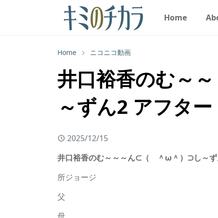
Home
Ab
Home
ニコニコ動画
井口裕香のむ～～～
～ずん2 アフタート
2025/12/15
井口裕香のむ～～～ん⊂（ ＾ω＾）⊃し～ずん2 
所ジョージ
父
母