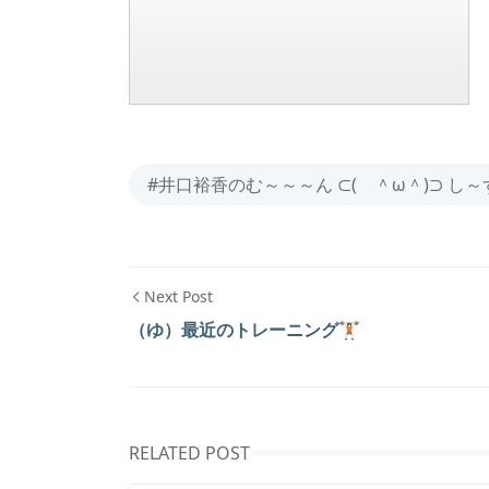
#井口裕香のむ～～～ん ⊂( ＾ω＾)⊃ し
Next Post
（ゆ）最近のトレーニング🏋🏻
RELATED POST