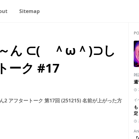
out
Sitemap
PO
ん ⊂( ＾ω＾)⊃し
ーク #17
雑
週
アフタートーク 第17回 (251215) 名前が上がった方
イ
も
定
An
『