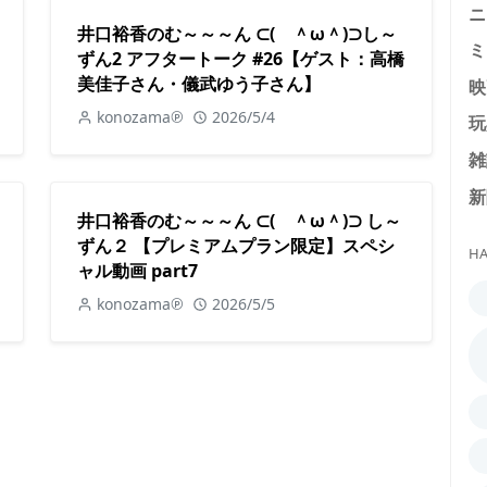
ニ
井口裕香のむ～～～ん ⊂( ＾ω＾)⊃し～
ミ
ずん2 アフタートーク #26【ゲスト：高橋
美佳子さん・儀武ゆう子さん】
映
konozama℗
2026/5/4
玩
雑
新
井口裕香のむ～～～ん ⊂( ＾ω＾)⊃ し～
ずん２ 【プレミアムプラン限定】スペシ
HA
ャル動画 part7
konozama℗
2026/5/5