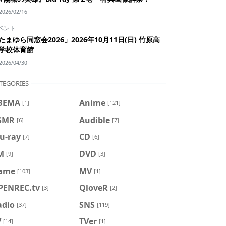
2026/02/16
ベント
たまゆら同窓会2026」2026年10月11日(日) 竹原高
学校体育館
2026/04/30
TEGORIES
BEMA
Anime
[1]
[121]
SMR
Audible
[6]
[7]
u-ray
CD
[7]
[6]
M
DVD
[9]
[3]
ame
MV
[103]
[1]
PENREC.tv
QloveR
[3]
[2]
adio
SNS
[37]
[119]
V
TVer
[14]
[1]