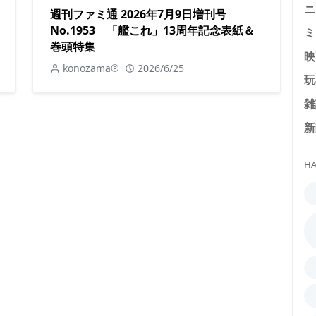
ニ
週刊ファミ通 2026年7月9日増刊号
No.1953 「艦これ」13周年記念表紙＆
ミ
巻頭特集
映
konozama℗
2026/6/25
玩
雑
新
HA