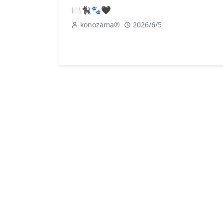
🍽️🐈‍⬛🐾🖤
konozama℗
2026/6/5