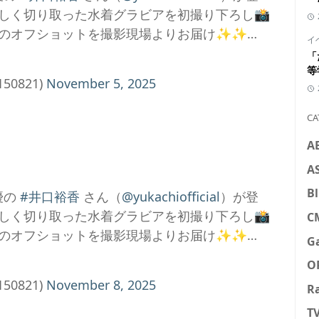
しく切り取った水着グラビアを初撮り下ろし📸
のオフショットを撮影現場よりお届け✨✨…
イ
「
等
50821)
November 5, 2025
CA
A
A
Bl
優の
#井口裕香
さん（
@yukachiofficial
）が登
しく切り取った水着グラビアを初撮り下ろし📸
C
のオフショットを撮影現場よりお届け✨✨…
G
O
50821)
November 8, 2025
R
T