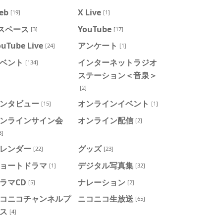
eb
X Live
[19]
[1]
スペース
YouTube
[3]
[17]
ouTube Live
アンケート
[24]
[1]
ベント
インターネットラジオ
[134]
ステーション＜音泉＞
[2]
ンタビュー
オンラインイベント
[15]
[1]
ンラインサイン会
オンライン配信
[2]
3]
レンダー
グッズ
[22]
[23]
ョートドラマ
デジタル写真集
[1]
[32]
ラマCD
ナレーション
[5]
[2]
コニコチャンネルプ
ニコニコ生放送
[65]
ス
[4]