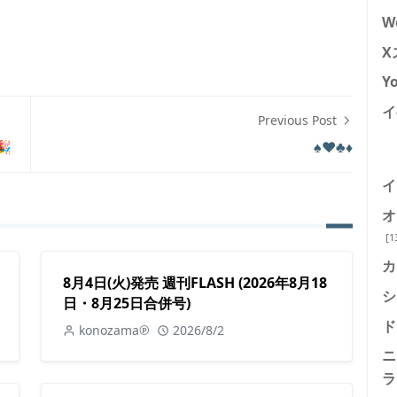
W
X
Y
イ
Previous Post

♠️♥️♣️♦️
イ
オ
[1
カ
8月4日(火)発売 週刊FLASH (2026年8月18
シ
日・8月25日合併号)
ド
konozama℗
2026/8/2
ニ
ラ