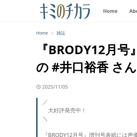
Home
Ab
Home
雑誌
『BRODY12月
の #井口裕香 さ
2025/11/05
／
大好評発売中！
＼
『BRODY12月号』増刊号表紙には声