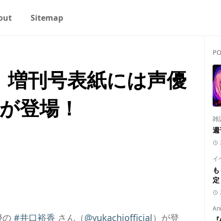
out
Sitemap
PO
号』増刊号表紙には声優
んが登場！
雑
週
イ
も
定
An
優の
#井口裕香
さん（
@yukachiofficial
）が登
『