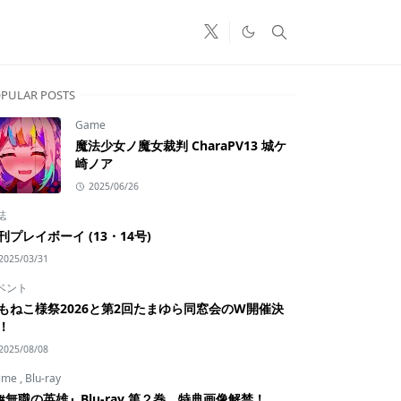
PULAR POSTS
Game
魔法少女ノ魔女裁判 CharaPV13 城ケ
崎ノア
2025/06/26
誌
刊プレイボーイ (13・14号)
2025/03/31
ベント
もねこ様祭2026と第2回たまゆら同窓会のW開催決
！
2025/08/08
ime
,
Blu-ray
#無職の英雄』Blu-ray 第２巻 特典画像解禁！