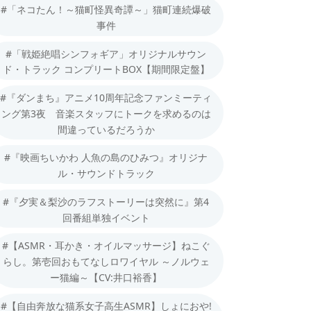
#「ネコたん！～猫町怪異奇譚～」猫町連続爆破
事件
#「戦姫絶唱シンフォギア」オリジナルサウン
ド・トラック コンプリートBOX【期間限定盤】
#『ダンまち』アニメ10周年記念ファンミーティ
ング第3夜 音楽スタッフにトークを求めるのは
間違っているだろうか
#『映画ちいかわ 人魚の島のひみつ』オリジナ
ル・サウンドトラック
#『夕実＆梨沙のラフストーリーは突然に』第4
回番組単独イベント
#【ASMR・耳かき・オイルマッサージ】ねこぐ
らし。第壱回おもてなしロワイヤル ～ノルウェ
ー猫編～【CV:井口裕香】
#【自由奔放な猫系女子高生ASMR】しょにおや!