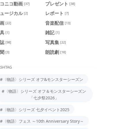
コニコ動画
プレゼント
[37]
[38]
ュージカル
レポート
[2]
[7]
画
音楽配信
[22]
[13]
具
雑記
[1]
[1]
誌
写真集
[98]
[22]
聞
朗読劇
[3]
[18]
SHTAG
#〈物語〉シリーズ オフ&モンスターシーズン
#〈物語〉シリーズ オフ＆モンスターシーズン
「七夕祭2026」
#〈物語〉シリーズ 七夕イベント2025
#〈物語〉フェス ～10th Anniversary Story～