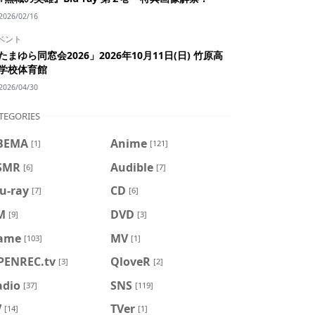
2026/02/16
ベント
たまゆら同窓会2026」2026年10月11日(日) 竹原高
学校体育館
2026/04/30
TEGORIES
BEMA
Anime
[1]
[121]
SMR
Audible
[6]
[7]
u-ray
CD
[7]
[6]
M
DVD
[9]
[3]
ame
MV
[103]
[1]
PENREC.tv
QloveR
[3]
[2]
adio
SNS
[37]
[119]
V
TVer
[14]
[1]