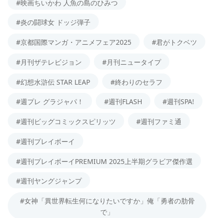
#映画ちいかわ 人魚の島のひみつ
#炎の闘球女 ドッジ弾子
#京都国際マンガ・アニメフェア2025
#君がトクベツ
#月刊ザテレビジョン
#月刊ニュータイプ
#幻想水滸伝 STAR LEAP
#終わりのセラフ
#週プレ グラジャパ！
#週刊FLASH
#週刊SPA!
#週刊ビッグコミックスピリッツ
#週刊ファミ通
#週刊プレイボーイ
#週刊プレイボーイPREMIUM 2025上半期グラビア傑作選
#週刊ヤングジャンプ
#女神「異世界転生何になりたいですか」俺「勇者の肋骨
で」