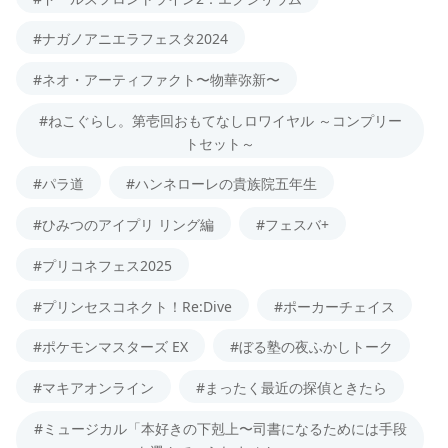
#ナガノアニエラフェスタ2024
#ネオ・アーティファクト〜物華弥新〜
#ねこぐらし。第壱回おもてなしロワイヤル ～コンプリー
トセット～
#パラ道
#ハンネローレの貴族院五年生
#ひみつのアイプリ リング編
#フェスバ+
#プリコネフェス2025
#プリンセスコネクト！Re:Dive
#ポーカーチェイス
#ポケモンマスターズ EX
#ぼる塾の夜ふかしトーク
#マキアオンライン
#まったく最近の探偵ときたら
#ミュージカル「本好きの下剋上〜司書になるためには手段