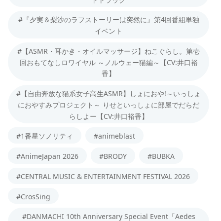
#『夕実＆梨沙のラフストーリーは突然に』第4回番組単独
イベント
#【ASMR・耳かき・オイルマッサージ】ねこぐらし。第壱
回おもてなしロワイヤル ～ノルウェー猫編～【CV:井口裕
香】
#【自由奔放な猫系女子高生ASMR】しょにおや!～いっしょ
におやすみプロジェクト～ りせといっしょに部屋でだらだ
らしよー【CV:井口裕香】
#1番星ソノリティ
#animeblast
#AnimeJapan 2026
#BRODY
#BUBKA
#CENTRAL MUSIC & ENTERTAINMENT FESTIVAL 2026
#CrosSing
#DANMACHI 10th Anniversary Special Event「Aedes