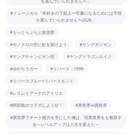
を選んでいられません〜」
#ミュージカル「本好きの下剋上〜司書になるためには手段
を選んでいられません〜2026」
#もっとらぶらぶ放送部
#モノクロの空に虹を架けよう
#ヤングガンガン
#ヤングチャンピオン烈
#ヤングドラゴンエイジ
#ゆかちラガー
#リバース：1999
#リバースブルー×リバースエンド
#レスレリアーナのアトリエ
#阿部敦のコラボしようぜ！
#異世界∞異世界
#異世界でチート能力を手にした俺は、現実世界をも無双す
る～レベルアップは人生を変えた～