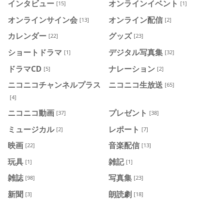
インタビュー
オンラインイベント
[15]
[1]
オンラインサイン会
オンライン配信
[13]
[2]
カレンダー
グッズ
[22]
[23]
ショートドラマ
デジタル写真集
[1]
[32]
ドラマCD
ナレーション
[5]
[2]
ニコニコチャンネルプラス
ニコニコ生放送
[65]
[4]
ニコニコ動画
プレゼント
[37]
[38]
ミュージカル
レポート
[2]
[7]
映画
音楽配信
[22]
[13]
玩具
雑記
[1]
[1]
雑誌
写真集
[98]
[23]
新聞
朗読劇
[3]
[18]