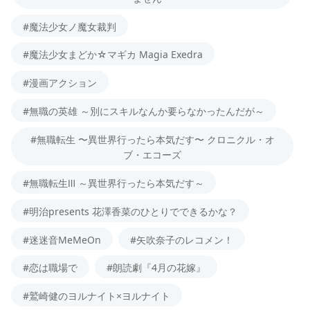
#魔法少女ノ魔女裁判
#魔法少女まどか☆マギカ Magia Exedra
#漫画アクション
#無職の英雄 ～別にスキルなんか要らなかったんだが～
#無職転生 〜異世界行ったら本気だす〜 クロニクル・オ
ブ・エコーズ
#無職転生Ⅲ ～異世界行ったら本気だす～
#明治presents 花澤香菜のひとりでできるかな？
#迷迷音MeMeOn
#矢吹奈子のレコメン！
#恋は職場で
#朗読劇『4月の花嫁』
#鷲崎健のヨルナイト×ヨルナイト