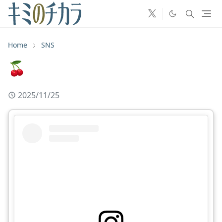
Home
SNS
🍒
2025/11/25