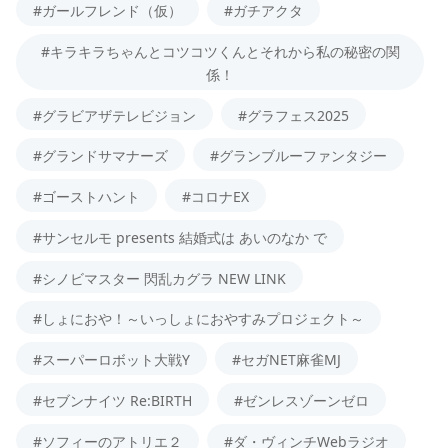
#ガールフレンド（仮）
#ガチアクタ
#キラキラちゃんとコツコツくんとそれから私の秘密の関
係！
#グラビアザテレビジョン
#グラフェス2025
#グランドサマナーズ
#グランブルーファンタジー
#ゴーストハント
#コロナEX
#サンセルモ presents 結婚式は あいのなか で
#シノビマスター 閃乱カグラ NEW LINK
#しょにおや！～いっしょにおやすみプロジェクト～
#スーパーロボット大戦Y
#セガNET麻雀MJ
#セブンナイツ Re:BIRTH
#ゼンレスゾーンゼロ
#ソフィーのアトリエ２
#ダ・ヴィンチWebラジオ