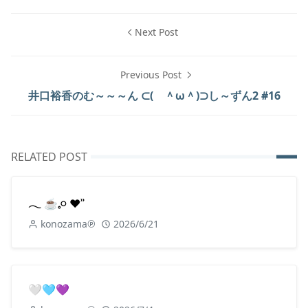
Next Post
Previous Post
井口裕香のむ～～～ん ⊂( ＾ω＾)⊃し～ずん2 #16
RELATED POST
𓂃 ☕️𓈒𓏸 ♥︎ʾʾ
konozama℗
2026/6/21
🤍🩵💜