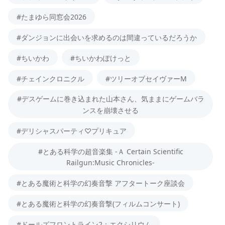
#たまゆら同窓会2026
#ダンジョンに出会いを求めるのは間違っているだろうか
#ちいかわ
#ちいかわぽけっと
#チェインクロニクル
#ツリーオブセイヴァーM
#デスゲームに巻き込まれた山本さん、気ままにゲームバラ
ンスを崩壊させる
#デリシャスパーティ♡プリキュア
#とある科学の超音楽集 -Ａ Certain Scientific
Railgun:Music Chronicles-
#とある魔術と科学の幻奏音撃 アフタートーク座談会
#とある魔術と科学の幻奏音撃(フィルムコンサート)
#ドールズフロントライン2：エクシリウム