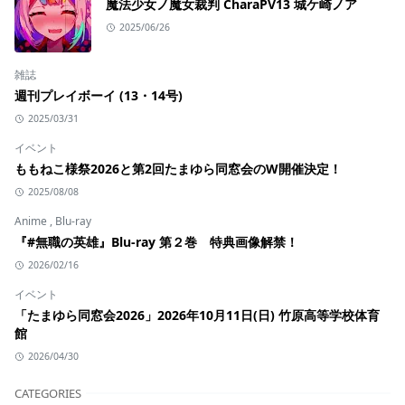
魔法少女ノ魔女裁判 CharaPV13 城ケ崎ノア
2025/06/26
雑誌
週刊プレイボーイ (13・14号)
2025/03/31
イベント
ももねこ様祭2026と第2回たまゆら同窓会のW開催決定！
2025/08/08
Anime
,
Blu-ray
『#無職の英雄』Blu-ray 第２巻 特典画像解禁！
2026/02/16
イベント
「たまゆら同窓会2026」2026年10月11日(日) 竹原高等学校体育
館
2026/04/30
CATEGORIES