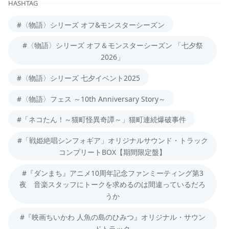
HASHTAG
#〈物語〉シリーズ オフ&モンスターシーズン
#〈物語〉シリーズ オフ＆モンスターシーズン 「七夕祭
2026」
#〈物語〉シリーズ 七夕イベント2025
#〈物語〉フェス ～10th Anniversary Story～
#「ネコたん！～猫町怪異奇譚～」猫町連続爆破事件
#「戦姫絶唱シンフォギア」オリジナルサウンド・トラック
コンプリートBOX【期間限定盤】
#『ダンまち』アニメ10周年記念ファンミーティング第3
夜 音楽スタッフにトークを求めるのは間違っているだろ
うか
#『映画ちいかわ 人魚の島のひみつ』オリジナル・サウン
ドトラック