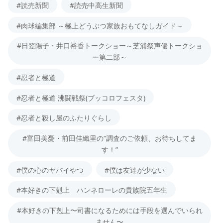
#読売新聞
#読売中高生新聞
#肉球編集部 ～極上どうぶつ家族おもてなしガイド～
#日笠陽子・井口裕香トークショー～芝浦祭声優トークショ
ー第二部～
#忍者と極道
#忍者と極道 沸闘戦祭(ブッコロフェスタ)
#忍者と殺し屋のふたりぐらし
#富田美憂・前田佳織里の“調査のご依頼、お待ちしてま
す！”
#僕の心のヤバイやつ
#僕は友達が少ない
#本好きの下剋上 ハンネローレの貴族院五年生
#本好きの下剋上〜司書になるためには手段を選んでいられ
ません〜