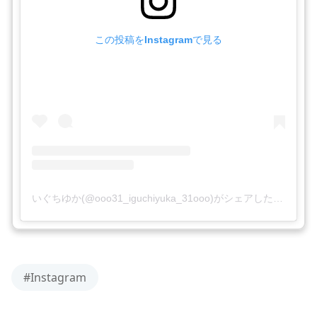
この投稿をInstagramで見る
いぐちゆか(@ooo31_iguchiyuka_31ooo)がシェアした投稿
#Instagram