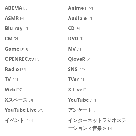
ABEMA
Anime
[1]
[122]
ASMR
Audible
[6]
[7]
Blu-ray
CD
[7]
[6]
CM
DVD
[9]
[3]
Game
MV
[104]
[1]
OPENREC.tv
QloveR
[3]
[2]
Radio
SNS
[37]
[119]
TV
TVer
[14]
[1]
Web
X Live
[19]
[1]
Xスペース
YouTube
[3]
[17]
YouTube Live
アンケート
[24]
[1]
イベント
インターネットラジオステ
[135]
ーション＜音泉＞
[2]