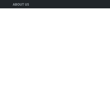
ABOUT US
声優の井口裕香さんの情報をまとめる人.
LEARN MORE
キミのチカラについて
プライバシーポリシー
FOLLOW US
Copyright © 2025 kiminochikara. Design by
キミのチカラ