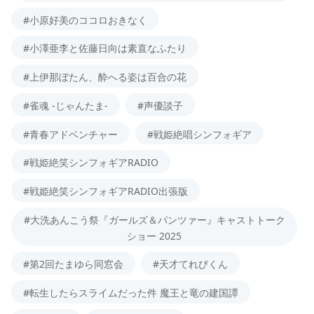
#小原好美のココロおきなく
#小澤亜李と佐藤日向は素直なふたり
#上伊那ぼたん、酔へる姿は百合の花
#雀魂 -じゃんたま-
#声優談子
#青春アドベンチャー
#戦姫絶唱シンフォギア
#戦姫絶笑シンフォギアRADIO
#戦姫絶笑シンフォギアRADIO出張版
#大洗あんこう祭『ガールズ＆パンツァー』キャストトーク
ショー 2025
#第2回たまゆら同窓会
#天才てれびくん
#転生したらスライムだった件 魔王と竜の建国譚