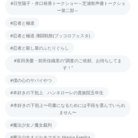
#日笠陽子・井口裕香トークショー～芝浦祭声優トークショ
ー第二部～
#忍者と極道
#忍者と極道 沸闘戦祭(ブッコロフェスタ)
#忍者と殺し屋のふたりぐらし
#富田美憂・前田佳織里の“調査のご依頼、お待ちしてま
す！”
#僕の心のヤバイやつ
#本好きの下剋上 ハンネローレの貴族院五年生
#本好きの下剋上〜司書になるためには手段を選んでいられ
ません〜
#魔法少女ノ魔女裁判
#魔法少女まどか☆マギカ Magia Exedra