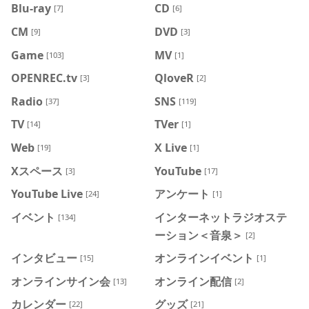
Blu-ray
CD
[7]
[6]
CM
DVD
[9]
[3]
Game
MV
[103]
[1]
OPENREC.tv
QloveR
[3]
[2]
Radio
SNS
[37]
[119]
TV
TVer
[14]
[1]
Web
X Live
[19]
[1]
Xスペース
YouTube
[3]
[17]
YouTube Live
アンケート
[24]
[1]
イベント
インターネットラジオステ
[134]
ーション＜音泉＞
[2]
インタビュー
オンラインイベント
[15]
[1]
オンラインサイン会
オンライン配信
[13]
[2]
カレンダー
グッズ
[22]
[21]