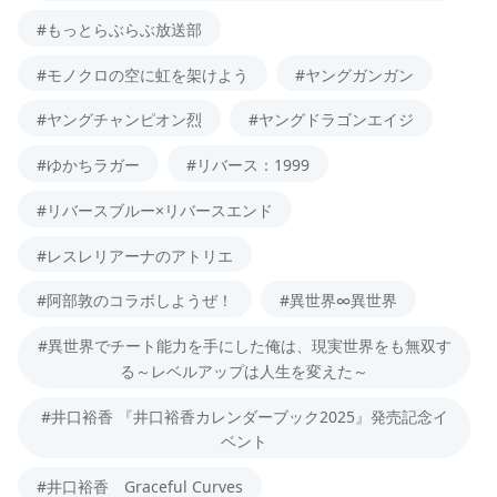
#もっとらぶらぶ放送部
#モノクロの空に虹を架けよう
#ヤングガンガン
#ヤングチャンピオン烈
#ヤングドラゴンエイジ
#ゆかちラガー
#リバース：1999
#リバースブルー×リバースエンド
#レスレリアーナのアトリエ
#阿部敦のコラボしようぜ！
#異世界∞異世界
#異世界でチート能力を手にした俺は、現実世界をも無双す
る～レベルアップは人生を変えた～
#井口裕香 『井口裕香カレンダーブック2025』発売記念イ
ベント
#井口裕香 Graceful Curves