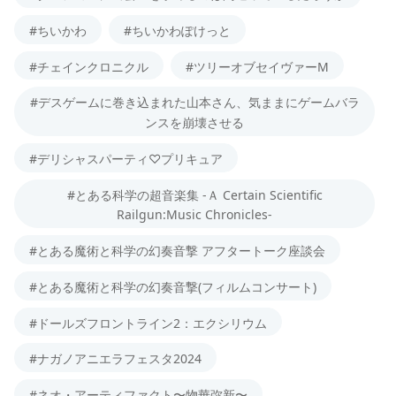
#ちいかわ
#ちいかわぽけっと
#チェインクロニクル
#ツリーオブセイヴァーM
#デスゲームに巻き込まれた山本さん、気ままにゲームバラ
ンスを崩壊させる
#デリシャスパーティ♡プリキュア
#とある科学の超音楽集 -Ａ Certain Scientific
Railgun:Music Chronicles-
#とある魔術と科学の幻奏音撃 アフタートーク座談会
#とある魔術と科学の幻奏音撃(フィルムコンサート)
#ドールズフロントライン2：エクシリウム
#ナガノアニエラフェスタ2024
#ネオ・アーティファクト〜物華弥新〜