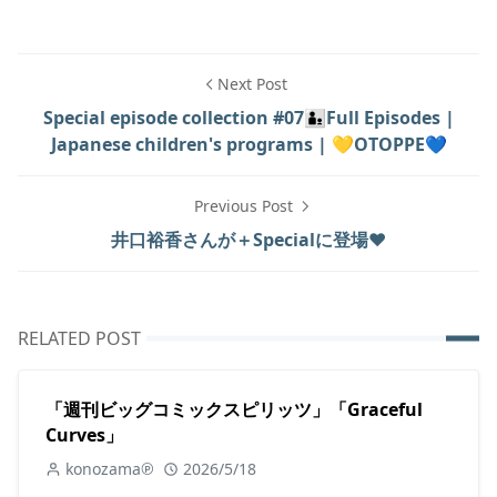
Next Post
Special episode collection #07🧑‍🧒Full Episodes |
Japanese children's programs | 💛OTOPPE💙
Previous Post
井口裕香さんが＋Specialに登場❤️
RELATED POST
「週刊ビッグコミックスピリッツ」「Graceful
Curves」
konozama℗
2026/5/18