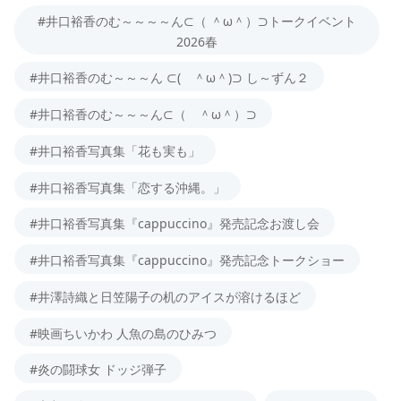
#井口裕香のむ～～～～ん⊂（ ＾ω＾）⊃トークイベント
2026春
#井口裕香のむ～～～ん ⊂( ＾ω＾)⊃ し～ずん２
#井口裕香のむ～～～ん⊂（ ＾ω＾）⊃
#井口裕香写真集「花も実も」
#井口裕香写真集「恋する沖縄。」
#井口裕香写真集『cappuccino』発売記念お渡し会
#井口裕香写真集『cappuccino』発売記念トークショー
#井澤詩織と日笠陽子の机のアイスが溶けるほど
#映画ちいかわ 人魚の島のひみつ
#炎の闘球女 ドッジ弾子