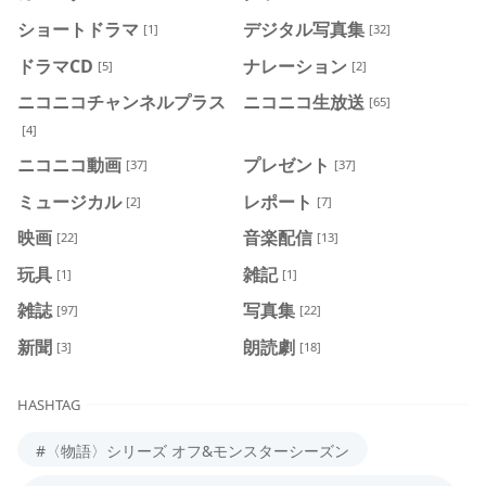
ショートドラマ
デジタル写真集
[1]
[32]
ドラマCD
ナレーション
[5]
[2]
ニコニコチャンネルプラス
ニコニコ生放送
[65]
[4]
ニコニコ動画
プレゼント
[37]
[37]
ミュージカル
レポート
[2]
[7]
映画
音楽配信
[22]
[13]
玩具
雑記
[1]
[1]
雑誌
写真集
[97]
[22]
新聞
朗読劇
[3]
[18]
HASHTAG
#〈物語〉シリーズ オフ&モンスターシーズン