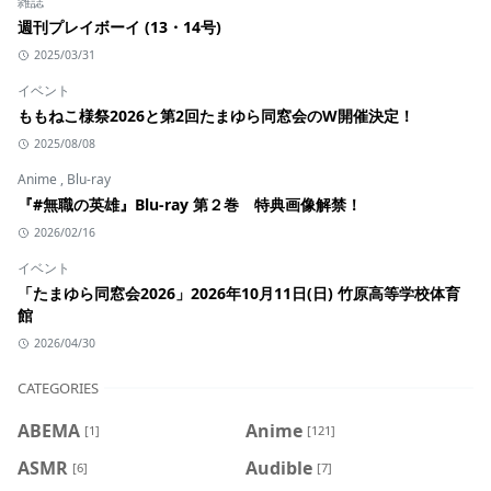
雑誌
週刊プレイボーイ (13・14号)
2025/03/31
イベント
ももねこ様祭2026と第2回たまゆら同窓会のW開催決定！
2025/08/08
Anime
,
Blu-ray
『#無職の英雄』Blu-ray 第２巻 特典画像解禁！
2026/02/16
イベント
「たまゆら同窓会2026」2026年10月11日(日) 竹原高等学校体育
館
2026/04/30
CATEGORIES
ABEMA
Anime
[1]
[121]
ASMR
Audible
[6]
[7]