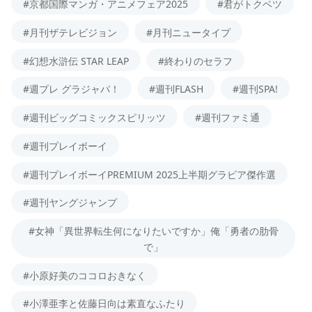
#京都国際マンガ・アニメフェア2025
#君がトクベツ
#月刊ザテレビジョン
#月刊ニュータイプ
#幻想水滸伝 STAR LEAP
#終わりのセラフ
#週プレ グラジャパ！
#週刊FLASH
#週刊SPA!
#週刊ビッグコミックスピリッツ
#週刊ファミ通
#週刊プレイボーイ
#週刊プレイボーイPREMIUM 2025上半期グラビア傑作選
#週刊ヤングジャンプ
#女神「異世界転生何になりたいですか」俺「勇者の肋骨
で」
#小原好美のココロおきなく
#小澤亜李と佐藤日向は素直なふたり