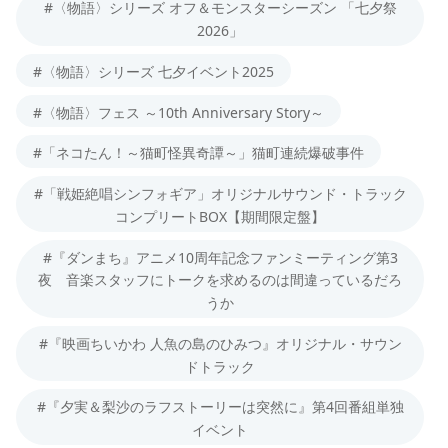
#〈物語〉シリーズ オフ＆モンスターシーズン 「七夕祭
2026」
#〈物語〉シリーズ 七夕イベント2025
#〈物語〉フェス ～10th Anniversary Story～
#「ネコたん！～猫町怪異奇譚～」猫町連続爆破事件
#「戦姫絶唱シンフォギア」オリジナルサウンド・トラック
コンプリートBOX【期間限定盤】
#『ダンまち』アニメ10周年記念ファンミーティング第3
夜 音楽スタッフにトークを求めるのは間違っているだろ
うか
#『映画ちいかわ 人魚の島のひみつ』オリジナル・サウン
ドトラック
#『夕実＆梨沙のラフストーリーは突然に』第4回番組単独
イベント