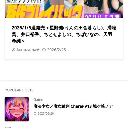
2026/1/5週発売＜星野凛(りんの田舎暮らし)、溝端
葵、井口裕香、ちとせよしの、ちばひなの、天羽
希純＞
konozama℗
2026/2/28
POPULAR POSTS
Game
魔法少女ノ魔女裁判 CharaPV13 城ケ崎ノア
2025/06/26