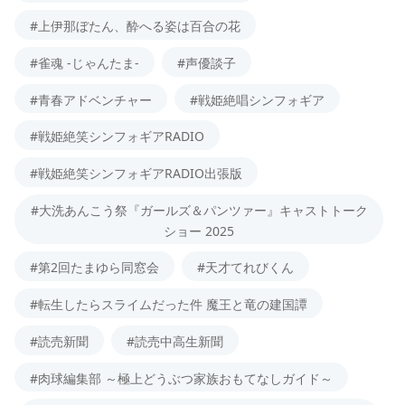
#上伊那ぼたん、酔へる姿は百合の花
#雀魂 -じゃんたま-
#声優談子
#青春アドベンチャー
#戦姫絶唱シンフォギア
#戦姫絶笑シンフォギアRADIO
#戦姫絶笑シンフォギアRADIO出張版
#大洗あんこう祭『ガールズ＆パンツァー』キャストトーク
ショー 2025
#第2回たまゆら同窓会
#天才てれびくん
#転生したらスライムだった件 魔王と竜の建国譚
#読売新聞
#読売中高生新聞
#肉球編集部 ～極上どうぶつ家族おもてなしガイド～