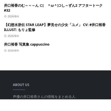
井口裕香のむ～～～ん ⊂( ＾ω＾)⊃し～ずん2 アフタートーク
#32
2026/8/4
【幻想水滸伝 STAR LEAP】夢見せの少女「ユメ」 CV: #井口裕香
ILLUST: もりょ監修
2026/8/4
井口裕香 写真集 cappuccino
2026/8/4
ABOUT US
声優の井口裕香さんの情報をまとめる人.