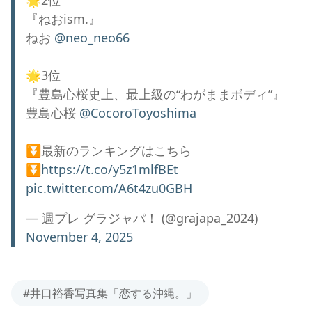
🌟2位
『ねおism.』
ねお
@neo_neo66
🌟3位
『豊島心桜史上、最上級の“わがままボディ”』
豊島心桜
@CocoroToyoshima
⏬最新のランキングはこちら
⏬
https://t.co/y5z1mlfBEt
pic.twitter.com/A6t4zu0GBH
— 週プレ グラジャパ！ (@grajapa_2024)
November 4, 2025
#井口裕香写真集「恋する沖縄。」