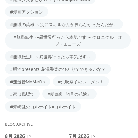
#漫画アクション
#無職の英雄 ～別にスキルなんか要らなかったんだが～
#無職転生 〜異世界行ったら本気だす〜 クロニクル・オ
ブ・エコーズ
#無職転生Ⅲ ～異世界行ったら本気だす～
#明治presents 花澤香菜のひとりでできるかな？
#迷迷音MeMeOn
#矢吹奈子のレコメン！
#恋は職場で
#朗読劇『4月の花嫁』
#鷲崎健のヨルナイト×ヨルナイト
BLOG ARCHIVE
8月 2026
7月 2026
[18]
[68]