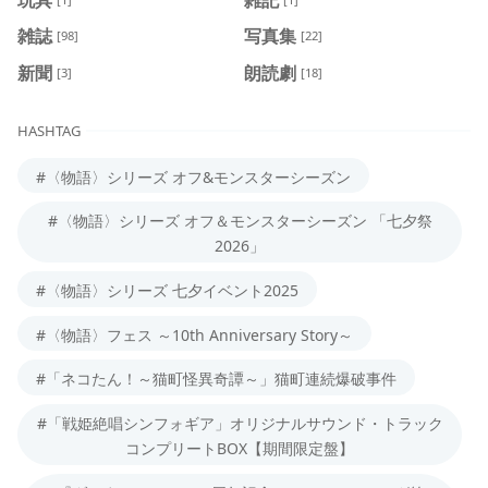
雑誌
写真集
[98]
[22]
新聞
朗読劇
[3]
[18]
HASHTAG
#〈物語〉シリーズ オフ&モンスターシーズン
#〈物語〉シリーズ オフ＆モンスターシーズン 「七夕祭
2026」
#〈物語〉シリーズ 七夕イベント2025
#〈物語〉フェス ～10th Anniversary Story～
#「ネコたん！～猫町怪異奇譚～」猫町連続爆破事件
#「戦姫絶唱シンフォギア」オリジナルサウンド・トラック
コンプリートBOX【期間限定盤】