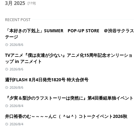
3月 2025
[119]
RECENT POST
「本好きの下剋上」SUMMER POP-UP STORE ＠渋谷サクラス
テージ
2026/8/6
TVアニメ『僕は友達が少ない』アニメ化15周年記念オンリーショ
ップ in アニメイト
2026/8/6
週刊FLASH 8月4日発売1820号 特大合併号
2026/8/6
『夕実＆梨沙のラフストーリーは突然に』第4回番組単独イベント
2026/8/4
井口裕香のむ～～～～ん⊂（ ＾ω＾）⊃トークイベント2026秋
2026/8/4