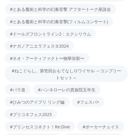
#とある魔術と科学の幻奏音撃 アフタートーク座談会
#とある魔術と科学の幻奏音撃(フィルムコンサート)
#ドールズフロントライン2：エクシリウム
#ナガノアニエラフェスタ2024
#ネオ・アーティファクト〜物華弥新〜
#ねこぐらし。第壱回おもてなしロワイヤル ～コンプリー
トセット～
#パラ道
#ハンネローレの貴族院五年生
#ひみつのアイプリ リング編
#フェスバ+
#プリコネフェス2025
#プリンセスコネクト！Re:Dive
#ポーカーチェイス