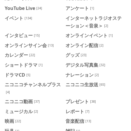
YouTube Live
アンケート
[24]
[1]
イベント
インターネットラジオステ
[134]
ーション＜音泉＞
[2]
インタビュー
オンラインイベント
[15]
[1]
オンラインサイン会
オンライン配信
[13]
[2]
カレンダー
グッズ
[22]
[23]
ショートドラマ
デジタル写真集
[1]
[32]
ドラマCD
ナレーション
[5]
[2]
ニコニコチャンネルプラス
ニコニコ生放送
[65]
[4]
ニコニコ動画
プレゼント
[37]
[38]
ミュージカル
レポート
[2]
[7]
映画
音楽配信
[22]
[13]
玩具
雑記
[1]
[1]