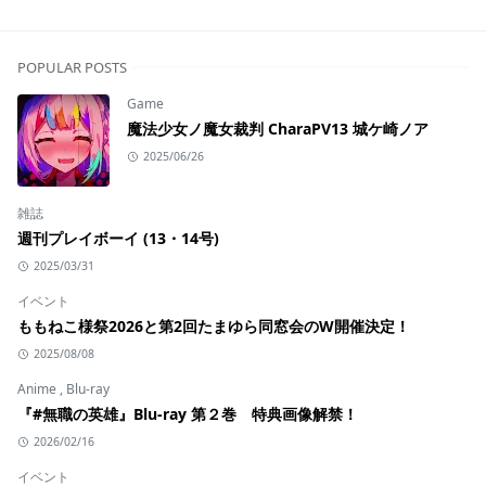
POPULAR POSTS
Game
魔法少女ノ魔女裁判 CharaPV13 城ケ崎ノア
2025/06/26
雑誌
週刊プレイボーイ (13・14号)
2025/03/31
イベント
ももねこ様祭2026と第2回たまゆら同窓会のW開催決定！
2025/08/08
Anime
,
Blu-ray
『#無職の英雄』Blu-ray 第２巻 特典画像解禁！
2026/02/16
イベント