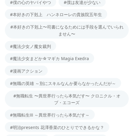
#僕の心のヤバイやつ
#僕は友達が少ない
#本好きの下剋上 ハンネローレの貴族院五年生
#本好きの下剋上〜司書になるためには手段を選んでいられ
ません〜
#魔法少女ノ魔女裁判
#魔法少女まどか☆マギカ Magia Exedra
#漫画アクション
#無職の英雄 ～別にスキルなんか要らなかったんだが～
#無職転生 〜異世界行ったら本気だす〜 クロニクル・オ
ブ・エコーズ
#無職転生Ⅲ ～異世界行ったら本気だす～
#明治presents 花澤香菜のひとりでできるかな？