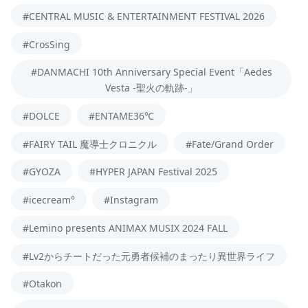
#CENTRAL MUSIC & ENTERTAINMENT FESTIVAL 2026
#CrosSing
#DANMACHI 10th Anniversary Special Event「Aedes
Vesta -聖火の軌跡-」
#DOLCE
#ENTAME36℃
#FAIRY TAIL 魔導士クロニクル
#Fate/Grand Order
#GYOZA
#HYPER JAPAN Festival 2025
#icecream°
#Instagram
#Lemino presents ANIMAX MUSIX 2024 FALL
#Lv2からチートだった元勇者候補のまったり異世界ライフ
#Otakon