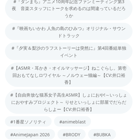
#『ダンまち』アニメ10周年記念ファンミーティング第3
夜 音楽スタッフにトークを求めるのは間違っているだろ
うか
#『映画ちいかわ 人魚の島のひみつ』オリジナル・サウン
ドトラック
#『夕実＆梨沙のラフストーリーは突然に』第4回番組単独
イベント
#【ASMR・耳かき・オイルマッサージ】ねこぐらし。第壱
回おもてなしロワイヤル ～ノルウェー猫編～【CV:井口裕
香】
#【自由奔放な猫系女子高生ASMR】しょにおや!～いっしょ
におやすみプロジェクト～ りせといっしょに部屋でだらだ
らしよー【CV:井口裕香】
#1番星ソノリティ
#animeblast
#AnimeJapan 2026
#BRODY
#BUBKA