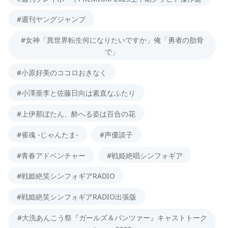
#週刊ヤングジャンプ
#女神「異世界転生何になりたいですか」俺「勇者の肋骨
で」
#小原好美のココロおきなく
#小澤亜李と佐藤日向は素直なふたり
#上伊那ぼたん、酔へる姿は百合の花
#雀魂 -じゃんたま-
#声優談子
#青春アドベンチャー
#戦姫絶唱シンフォギア
#戦姫絶笑シンフォギアRADIO
#戦姫絶笑シンフォギアRADIO出張版
#大洗あんこう祭『ガールズ＆パンツァー』キャストトーク