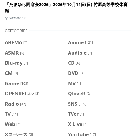
「たまゆら同窓会2026」2026年10月11日(日) 竹原高等学校体育
館
2026/04/30
CATEGORIES
ABEMA
Anime
[1]
[121]
ASMR
Audible
[6]
[7]
Blu-ray
CD
[7]
[6]
CM
DVD
[9]
[3]
Game
MV
[103]
[1]
OPENREC.tv
QloveR
[3]
[2]
Radio
SNS
[37]
[119]
TV
TVer
[14]
[1]
Web
X Live
[19]
[1]
Xスペース
YouTube
[3]
[17]