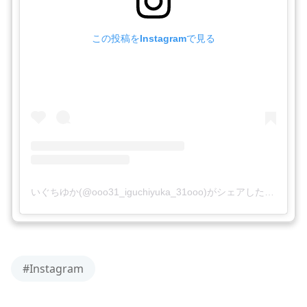
この投稿をInstagramで見る
いぐちゆか(@ooo31_iguchiyuka_31ooo)がシェアした投稿
#Instagram