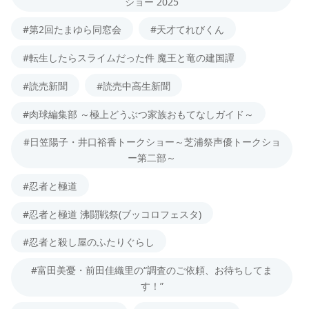
ショー 2025
#第2回たまゆら同窓会
#天才てれびくん
#転生したらスライムだった件 魔王と竜の建国譚
#読売新聞
#読売中高生新聞
#肉球編集部 ～極上どうぶつ家族おもてなしガイド～
#日笠陽子・井口裕香トークショー～芝浦祭声優トークショ
ー第二部～
#忍者と極道
#忍者と極道 沸闘戦祭(ブッコロフェスタ)
#忍者と殺し屋のふたりぐらし
#富田美憂・前田佳織里の“調査のご依頼、お待ちしてま
す！”