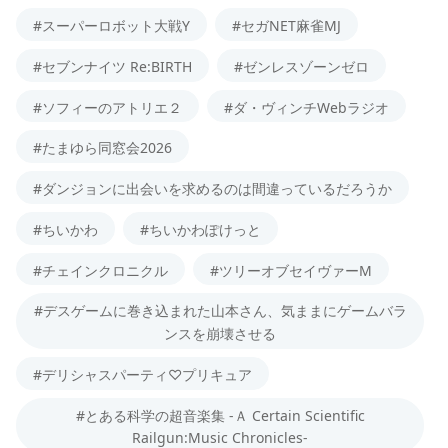
#スーパーロボット大戦Y
#セガNET麻雀MJ
#セブンナイツ Re:BIRTH
#ゼンレスゾーンゼロ
#ソフィーのアトリエ２
#ダ・ヴィンチWebラジオ
#たまゆら同窓会2026
#ダンジョンに出会いを求めるのは間違っているだろうか
#ちいかわ
#ちいかわぽけっと
#チェインクロニクル
#ツリーオブセイヴァーM
#デスゲームに巻き込まれた山本さん、気ままにゲームバラ
ンスを崩壊させる
#デリシャスパーティ♡プリキュア
#とある科学の超音楽集 -Ａ Certain Scientific
Railgun:Music Chronicles-