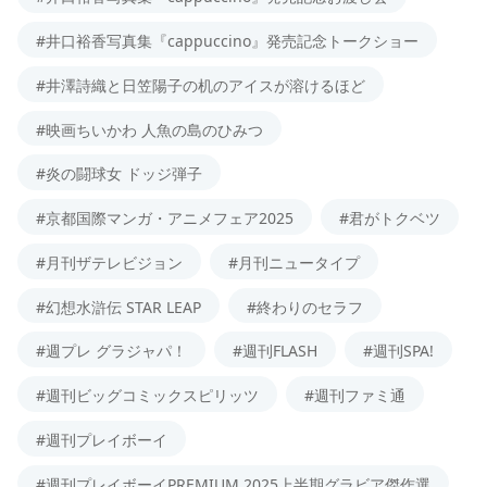
#井口裕香写真集『cappuccino』発売記念トークショー
#井澤詩織と日笠陽子の机のアイスが溶けるほど
#映画ちいかわ 人魚の島のひみつ
#炎の闘球女 ドッジ弾子
#京都国際マンガ・アニメフェア2025
#君がトクベツ
#月刊ザテレビジョン
#月刊ニュータイプ
#幻想水滸伝 STAR LEAP
#終わりのセラフ
#週プレ グラジャパ！
#週刊FLASH
#週刊SPA!
#週刊ビッグコミックスピリッツ
#週刊ファミ通
#週刊プレイボーイ
#週刊プレイボーイPREMIUM 2025上半期グラビア傑作選