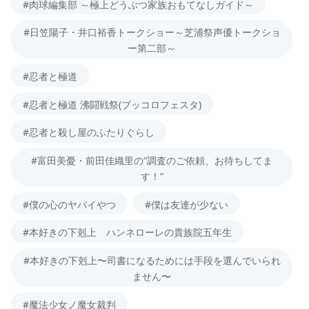
#肉球編集部 ～極上どうぶつ家族おもてなしガイド～
#日笠陽子・井口裕香トークショー～芝浦祭声優トークショ
ー第二部～
#忍者と極道
#忍者と極道 沸闘戦祭(ブッコロフェスタ)
#忍者と殺し屋のふたりぐらし
#富田美憂・前田佳織里の“調査のご依頼、お待ちしてま
す！”
#僕の心のヤバイやつ
#僕は友達が少ない
#本好きの下剋上 ハンネローレの貴族院五年生
#本好きの下剋上〜司書になるためには手段を選んでいられ
ません〜
#魔法少女ノ魔女裁判