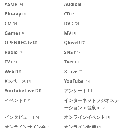
ASMR
Audible
[6]
[7]
Blu-ray
CD
[7]
[6]
CM
DVD
[9]
[3]
Game
MV
[103]
[1]
OPENREC.tv
QloveR
[3]
[2]
Radio
SNS
[37]
[119]
TV
TVer
[14]
[1]
Web
X Live
[19]
[1]
Xスペース
YouTube
[3]
[17]
YouTube Live
アンケート
[24]
[1]
イベント
インターネットラジオステ
[134]
ーション＜音泉＞
[2]
インタビュー
オンラインイベント
[15]
[1]
オンラインサイン会
オンライン配信
[13]
[2]