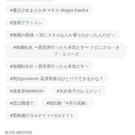
#魔法少女まどか☆マギカ Magia Exedra
#漫画アクション
#無職の英雄 ～別にスキルなんか要らなかったんだが～
#無職転生 〜異世界行ったら本気だす〜 クロニクル・オ
ブ・エコーズ
#無職転生Ⅲ ～異世界行ったら本気だす～
#明治presents 花澤香菜のひとりでできるかな？
#迷迷音MeMeOn
#矢吹奈子のレコメン！
#恋は職場で
#朗読劇『4月の花嫁』
#鷲崎健のヨルナイト×ヨルナイト
BLOG ARCHIVE