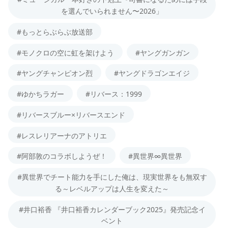
を選んでいられません〜2026」
#もっとらぶらぶ放送部
#モノクロの空に虹を架けよう
#ヤングガンガン
#ヤングチャンピオン烈
#ヤングドラゴンエイジ
#ゆかちラガー
#リバース：1999
#リバースブルー×リバースエンド
#レスレリアーナのアトリエ
#阿部敦のコラボしようぜ！
#異世界∞異世界
#異世界でチート能力を手にした俺は、現実世界をも無双す
る～レベルアップは人生を変えた～
#井口裕香 『井口裕香カレンダーブック2025』発売記念イ
ベント