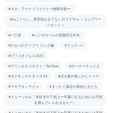
#ネオ・アーティファクト〜物華弥新〜
#ねこぐらし。第壱回おもてなしロワイヤル ～コンプリー
トセット～
#パラ道
#ハンネローレの貴族院五年生
#ひみつのアイプリ リング編
#フェスバ+
#プリコネフェス2025
#プリンセスコネクト！Re:Dive
#ポーカーチェイス
#ポケモンマスターズ EX
#ぼる塾の夜ふかしトーク
#マキアオンライン
#まったく最近の探偵ときたら
#ミュージカル「本好きの下剋上〜司書になるためには手段
を選んでいられません〜」
#ミュージカル「本好きの下剋上〜司書になるためには手段