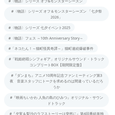
#〈物語〉シリーズ オフ&モンスターシーズン
#〈物語〉シリーズ オフ＆モンスターシーズン 「七夕祭
2026」
#〈物語〉シリーズ 七夕イベント2025
#〈物語〉フェス ～10th Anniversary Story～
#「ネコたん！～猫町怪異奇譚～」猫町連続爆破事件
#「戦姫絶唱シンフォギア」オリジナルサウンド・トラック
コンプリートBOX【期間限定盤】
#『ダンまち』アニメ10周年記念ファンミーティング第3
夜 音楽スタッフにトークを求めるのは間違っているだろ
うか
#『映画ちいかわ 人魚の島のひみつ』オリジナル・サウン
ドトラック
#『夕実＆梨沙のラフストーリーは突然に』第4回番組単独