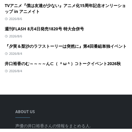
TVアニメ『僕は友達が少ない』アニメ化15周年記念オンリーショ
ップ in アニメイト
2026/8/6
週刊FLASH 8月4日発売1820号 特大合併号
2026/8/6
『夕実＆梨沙のラフストーリーは突然に』第4回番組単独イベント
2026/8/4
井口裕香のむ～～～～ん⊂（ ＾ω＾）⊃トークイベント2026秋
2026/8/4
ABOUT US
声優の井口裕香さんの情報をまとめる人.