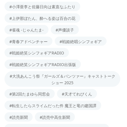
#小澤亜李と佐藤日向は素直なふたり
#上伊那ぼたん、酔へる姿は百合の花
#雀魂 -じゃんたま-
#声優談子
#青春アドベンチャー
#戦姫絶唱シンフォギア
#戦姫絶笑シンフォギアRADIO
#戦姫絶笑シンフォギアRADIO出張版
#大洗あんこう祭『ガールズ＆パンツァー』キャストトーク
ショー 2025
#第2回たまゆら同窓会
#天才てれびくん
#転生したらスライムだった件 魔王と竜の建国譚
#読売新聞
#読売中高生新聞