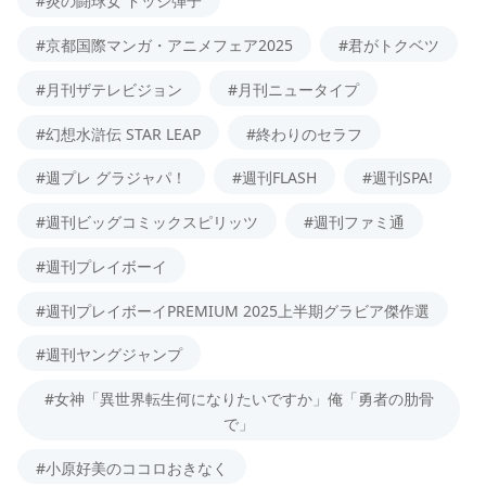
#炎の闘球女 ドッジ弾子
#京都国際マンガ・アニメフェア2025
#君がトクベツ
#月刊ザテレビジョン
#月刊ニュータイプ
#幻想水滸伝 STAR LEAP
#終わりのセラフ
#週プレ グラジャパ！
#週刊FLASH
#週刊SPA!
#週刊ビッグコミックスピリッツ
#週刊ファミ通
#週刊プレイボーイ
#週刊プレイボーイPREMIUM 2025上半期グラビア傑作選
#週刊ヤングジャンプ
#女神「異世界転生何になりたいですか」俺「勇者の肋骨
で」
#小原好美のココロおきなく