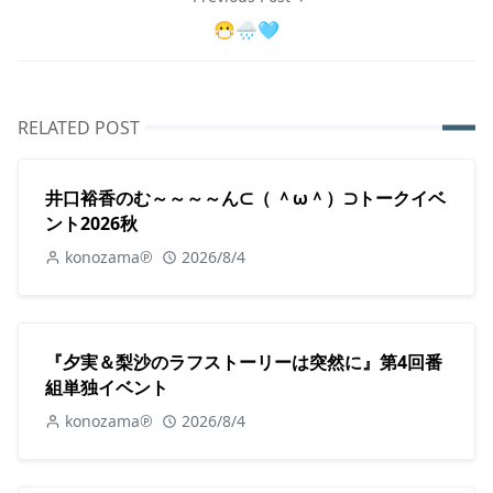
😷🌧️🩵
RELATED POST
井口裕香のむ～～～～ん⊂（ ＾ω＾）⊃トークイベ
ント2026秋
konozama℗
2026/8/4
『夕実＆梨沙のラフストーリーは突然に』第4回番
組単独イベント
konozama℗
2026/8/4