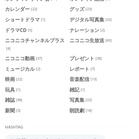
カレンダー
グッズ
[22]
[23]
ショートドラマ
デジタル写真集
[1]
[32]
ドラマCD
ナレーション
[5]
[2]
ニコニコチャンネルプラス
ニコニコ生放送
[65]
[4]
ニコニコ動画
プレゼント
[37]
[38]
ミュージカル
レポート
[2]
[7]
映画
音楽配信
[22]
[13]
玩具
雑記
[1]
[1]
雑誌
写真集
[98]
[22]
新聞
朗読劇
[3]
[18]
HASHTAG