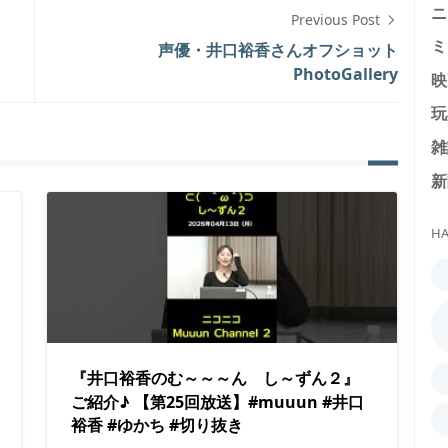
ニ
Previous Post
ミ
声優・井口裕香さんオフショット
PhotoGallery
映
玩
雑
新
HA
『井口裕香のむ～～～ん し～ずん２』
ご紹介♪ 【第25回放送】#muuun #井口
裕香 #ゆかち #切り抜き