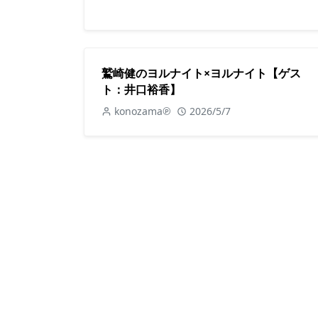
鷲崎健のヨルナイト×ヨルナイト【ゲス
ト：井口裕香】
konozama℗
2026/5/7