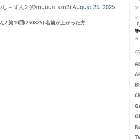
～ずん2 (@muuun_szn2)
August 25, 2025
イ
第10回(250825) 名前が上がった方
「
等
CA
A
A
Bl
C
G
O
R
T