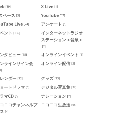
eb
X Live
[19]
[1]
スペース
YouTube
[3]
[17]
ouTube Live
アンケート
[24]
[1]
ベント
インターネットラジオ
[135]
ステーション＜音泉＞
[2]
ンタビュー
オンラインイベント
[15]
[1]
ンラインサイン会
オンライン配信
[2]
3]
レンダー
グッズ
[22]
[23]
ョートドラマ
デジタル写真集
[1]
[32]
ラマCD
ナレーション
[5]
[2]
コニコチャンネルプ
ニコニコ生放送
[65]
ス
[4]