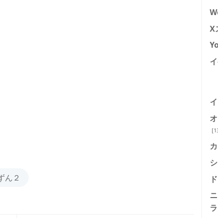
W
X
Y
イ
イ
オ
[1
カ
シ
～ずん２
ド
ニ
ラ