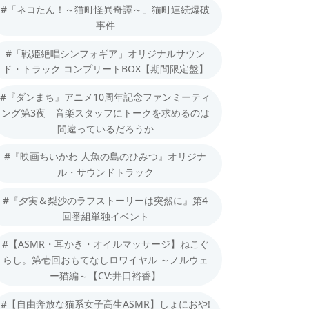
#「ネコたん！～猫町怪異奇譚～」猫町連続爆破
事件
#「戦姫絶唱シンフォギア」オリジナルサウン
ド・トラック コンプリートBOX【期間限定盤】
#『ダンまち』アニメ10周年記念ファンミーティ
ング第3夜 音楽スタッフにトークを求めるのは
間違っているだろうか
#『映画ちいかわ 人魚の島のひみつ』オリジナ
ル・サウンドトラック
#『夕実＆梨沙のラフストーリーは突然に』第4
回番組単独イベント
#【ASMR・耳かき・オイルマッサージ】ねこぐ
らし。第壱回おもてなしロワイヤル ～ノルウェ
ー猫編～【CV:井口裕香】
#【自由奔放な猫系女子高生ASMR】しょにおや!