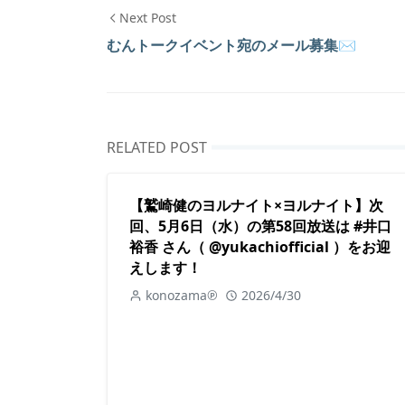
Next Post
むんトークイベント宛のメール募集✉
RELATED POST
【鷲崎健のヨルナイト×ヨルナイト】次
回、5月6日（水）の第58回放送は #井口
裕香 さん（ @yukachiofficial ）をお迎
えします！
konozama℗
2026/4/30