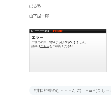
ぼる塾
山下誠一郎
#井口裕香のむ～～～ん ⊂( ＾ω＾)⊃ し