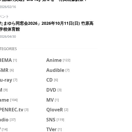
2026/02/16
ベント
たまゆら同窓会2026」2026年10月11日(日) 竹原高
学校体育館
2026/04/30
TEGORIES
BEMA
Anime
[1]
[122]
SMR
Audible
[6]
[7]
u-ray
CD
[7]
[6]
M
DVD
[9]
[3]
ame
MV
[104]
[1]
PENREC.tv
QloveR
[3]
[2]
adio
SNS
[37]
[119]
V
TVer
[14]
[1]