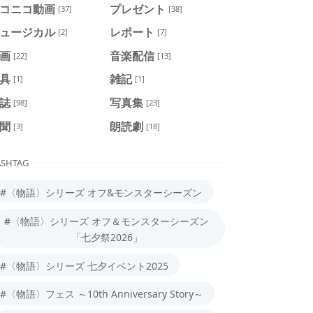
コニコ動画
プレゼント
[37]
[38]
ュージカル
レポート
[2]
[7]
画
音楽配信
[22]
[13]
具
雑記
[1]
[1]
誌
写真集
[98]
[23]
聞
朗読劇
[3]
[18]
SHTAG
#〈物語〉シリーズ オフ&モンスターシーズン
#〈物語〉シリーズ オフ＆モンスターシーズン
「七夕祭2026」
#〈物語〉シリーズ 七夕イベント2025
#〈物語〉フェス ～10th Anniversary Story～