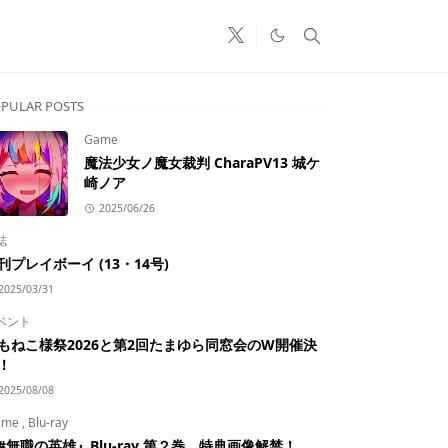
PULAR POSTS
Game
魔法少女ノ魔女裁判 CharaPV13 城ケ
崎ノア
2025/06/26
誌
刊プレイボーイ (13・14号)
2025/03/31
ベント
もねこ様祭2026と第2回たまゆら同窓会のW開催決
！
2025/08/08
ime
,
Blu-ray
#無職の英雄』Blu-ray 第２巻 特典画像解禁！