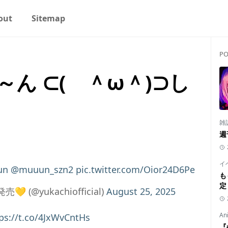
out
Sitemap
PO
ん ⊂( ＾ω＾)⊃し
雑
週
イ
un
@muuun_szn2
pic.twitter.com/Oior24D6Pe
も
定
💛 (@yukachiofficial)
August 25, 2025
An
ps://t.co/4JxWvCntHs
『