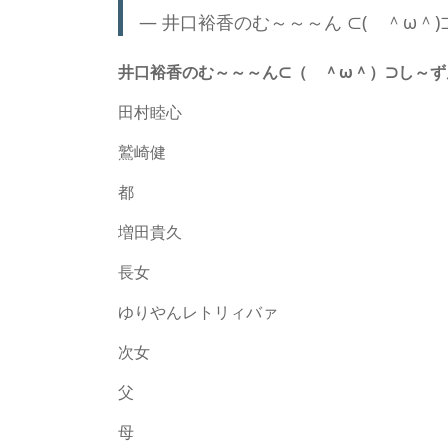
— 井口裕香のむ～～～ん ⊂( ＾ω＾)⊃し
井口裕香のむ～～～ん⊂（ ＾ω＾）⊃し～ずん2 
田村睦心
鷲崎健
都
増田貴久
長女
ゆりやんレトリィバァ
次女
父
母