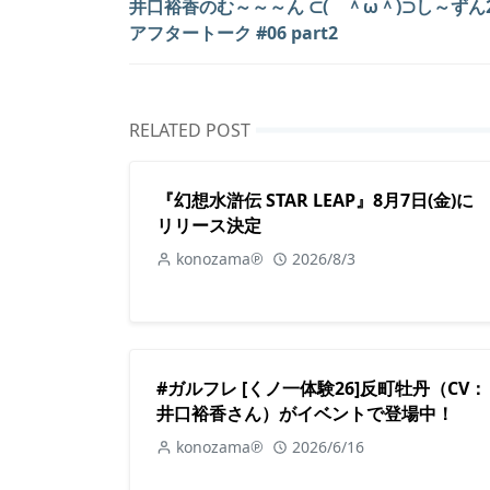
井口裕香のむ～～～ん ⊂( ＾ω＾)⊃し～ずん
アフタートーク #06 part2
RELATED POST
『幻想水滸伝 STAR LEAP』8月7日(金)に
リリース決定
konozama℗
2026/8/3
#ガルフレ [くノ一体験26]反町牡丹（CV：
井口裕香さん）がイベントで登場中！
konozama℗
2026/6/16