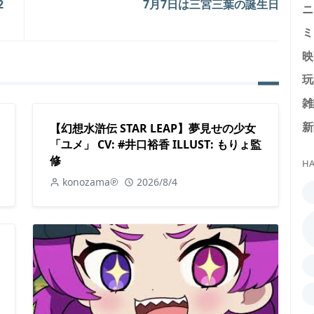
2
7月7日は三宮三葉の誕生日
ニ
ミ
映
玩
雑
新
【幻想水滸伝 STAR LEAP】夢見せの少女
「ユメ」 CV: #井口裕香 ILLUST: もりょ監
修
HA
konozama℗
2026/8/4