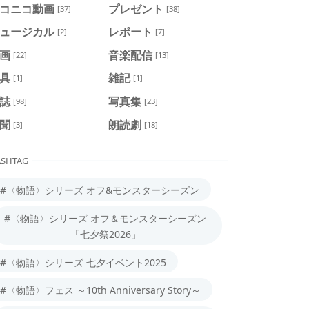
コニコ動画
プレゼント
[37]
[38]
ュージカル
レポート
[2]
[7]
画
音楽配信
[22]
[13]
具
雑記
[1]
[1]
誌
写真集
[98]
[23]
聞
朗読劇
[3]
[18]
SHTAG
#〈物語〉シリーズ オフ&モンスターシーズン
#〈物語〉シリーズ オフ＆モンスターシーズン
「七夕祭2026」
#〈物語〉シリーズ 七夕イベント2025
#〈物語〉フェス ～10th Anniversary Story～