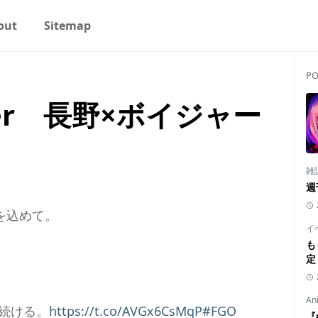
out
Sitemap
PO
Order 長野×ボイジャー
雑
週
感謝を込めて。
イ
も
定
An
続ける。
https://t.co/AVGx6CsMqP
#FGO
『