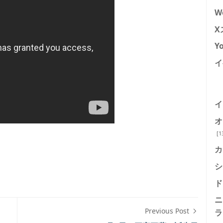
W
X
Y
イ
イ
オ
[1
カ
シ
ド
ニ
Previous Post
ラ