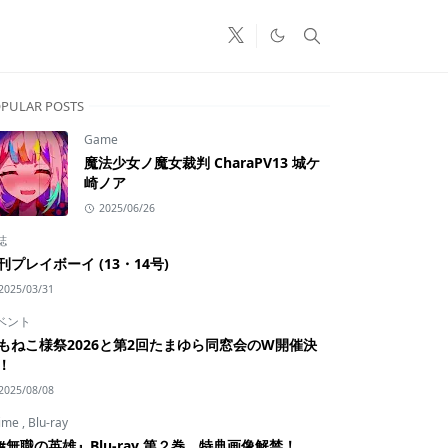
PULAR POSTS
Game
魔法少女ノ魔女裁判 CharaPV13 城ケ
崎ノア
2025/06/26
誌
刊プレイボーイ (13・14号)
2025/03/31
ベント
もねこ様祭2026と第2回たまゆら同窓会のW開催決
！
2025/08/08
ime
,
Blu-ray
#無職の英雄』Blu-ray 第２巻 特典画像解禁！