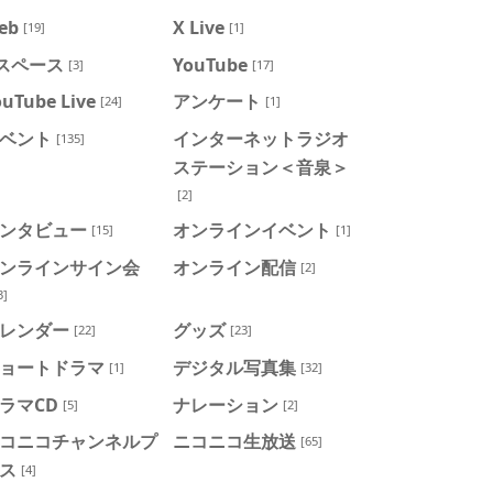
eb
X Live
[19]
[1]
スペース
YouTube
[3]
[17]
ouTube Live
アンケート
[24]
[1]
ベント
インターネットラジオ
[135]
ステーション＜音泉＞
[2]
ンタビュー
オンラインイベント
[15]
[1]
ンラインサイン会
オンライン配信
[2]
3]
レンダー
グッズ
[22]
[23]
ョートドラマ
デジタル写真集
[1]
[32]
ラマCD
ナレーション
[5]
[2]
コニコチャンネルプ
ニコニコ生放送
[65]
ス
[4]