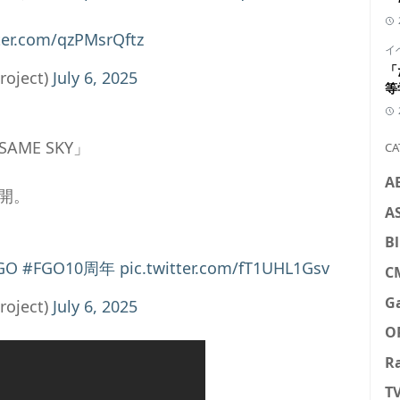
tter.com/qzPMsrQftz
イ
「
oject)
July 6, 2025
等
AME SKY」
CA
A
開。
A
Bl
GO
#FGO10周年
pic.twitter.com/fT1UHL1Gsv
C
G
oject)
July 6, 2025
O
R
T