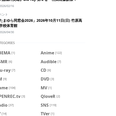
2026/02/16
ベント
たまゆら同窓会2026」2026年10月11日(日) 竹原高
学校体育館
2026/04/30
TEGORIES
BEMA
Anime
[1]
[122]
SMR
Audible
[6]
[7]
u-ray
CD
[7]
[6]
M
DVD
[9]
[3]
ame
MV
[104]
[1]
PENREC.tv
QloveR
[3]
[2]
adio
SNS
[37]
[119]
V
TVer
[14]
[1]