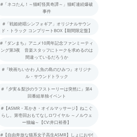
#「ネコたん！～猫町怪異奇譚～」猫町連続爆破
事件
#「戦姫絶唱シンフォギア」オリジナルサウン
ド・トラック コンプリートBOX【期間限定盤】
#『ダンまち』アニメ10周年記念ファンミーティ
ング第3夜 音楽スタッフにトークを求めるのは
間違っているだろうか
#『映画ちいかわ 人魚の島のひみつ』オリジナ
ル・サウンドトラック
#『夕実＆梨沙のラフストーリーは突然に』第4
回番組単独イベント
#【ASMR・耳かき・オイルマッサージ】ねこぐ
らし。第壱回おもてなしロワイヤル ～ノルウェ
ー猫編～【CV:井口裕香】
#【自由奔放な猫系女子高生ASMR】しょにおや!