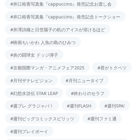
#井口裕香写真集『cappuccino』発売記念お渡し会
#井口裕香写真集『cappuccino』発売記念トークショー
#井澤詩織と日笠陽子の机のアイスが溶けるほど
#映画ちいかわ 人魚の島のひみつ
#炎の闘球女 ドッジ弾子
#京都国際マンガ・アニメフェア2025
#君がトクベツ
#月刊ザテレビジョン
#月刊ニュータイプ
#幻想水滸伝 STAR LEAP
#終わりのセラフ
#週プレ グラジャパ！
#週刊FLASH
#週刊SPA!
#週刊ビッグコミックスピリッツ
#週刊ファミ通
#週刊プレイボーイ