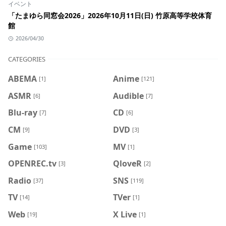
イベント
「たまゆら同窓会2026」2026年10月11日(日) 竹原高等学校体育
館
2026/04/30
CATEGORIES
ABEMA
Anime
[1]
[121]
ASMR
Audible
[6]
[7]
Blu-ray
CD
[7]
[6]
CM
DVD
[9]
[3]
Game
MV
[103]
[1]
OPENREC.tv
QloveR
[3]
[2]
Radio
SNS
[37]
[119]
TV
TVer
[14]
[1]
Web
X Live
[19]
[1]