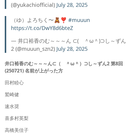
(@yukachiofficial)
July 28, 2025
（ゆ）よろちく〜🧸❣️
#muuun
https://t.co/DwY8d6bteZ
— 井口裕香のむ～～～ん ⊂( ＾ω＾)⊃し～ずん
2 (@muuun_szn2)
July 28, 2025
井口裕香のむ～～～ん⊂（ ＾ω＾）⊃し～ずん2 第8回
(250721) 名前が上がった方
田村睦心
鷲崎健
速水奨
喜多村英梨
高橋美佳子