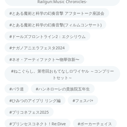
Railgun:Music Chronicles-
#とある魔術と科学の幻奏音撃 アフタートーク座談会
#とある魔術と科学の幻奏音撃(フィルムコンサート)
#ドールズフロントライン2：エクシリウム
#ナガノアニエラフェスタ2024
#ネオ・アーティファクト〜物華弥新〜
#ねこぐらし。第壱回おもてなしロワイヤル ～コンプリー
トセット～
#パラ道
#ハンネローレの貴族院五年生
#ひみつのアイプリ リング編
#フェスバ+
#プリコネフェス2025
#プリンセスコネクト！Re:Dive
#ポーカーチェイス