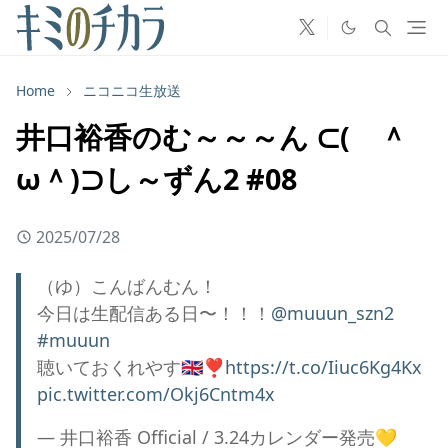
Home
ニコニコ生放送
井口裕香のむ～～～ん ⊂( ＾
ω＾)⊃し～ずん2 #08
2025/07/28
（ゆ）こんばんむん！
今日は生配信ある日〜！！！
@muuun_szn2
#muuun
聴いておくれやす🇬🇧❣️
https://t.co/Iiuc6Kg4Kx
pic.twitter.com/Okj6Cntm4x
— 井口裕香 Official / 3.24カレンダー発売💛