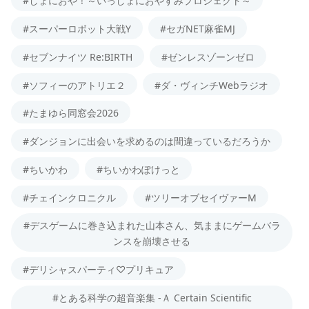
#しょにおや！～いっしょにおやすみプロジェクト～
#スーパーロボット大戦Y
#セガNET麻雀MJ
#セブンナイツ Re:BIRTH
#ゼンレスゾーンゼロ
#ソフィーのアトリエ２
#ダ・ヴィンチWebラジオ
#たまゆら同窓会2026
#ダンジョンに出会いを求めるのは間違っているだろうか
#ちいかわ
#ちいかわぽけっと
#チェインクロニクル
#ツリーオブセイヴァーM
#デスゲームに巻き込まれた山本さん、気ままにゲームバラ
ンスを崩壊させる
#デリシャスパーティ♡プリキュア
#とある科学の超音楽集 -Ａ Certain Scientific