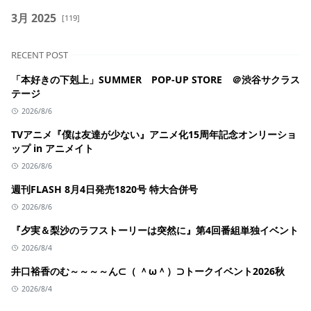
3月 2025
[119]
RECENT POST
「本好きの下剋上」SUMMER POP-UP STORE ＠渋谷サクラス
テージ
2026/8/6
TVアニメ『僕は友達が少ない』アニメ化15周年記念オンリーショ
ップ in アニメイト
2026/8/6
週刊FLASH 8月4日発売1820号 特大合併号
2026/8/6
『夕実＆梨沙のラフストーリーは突然に』第4回番組単独イベント
2026/8/4
井口裕香のむ～～～～ん⊂（ ＾ω＾）⊃トークイベント2026秋
2026/8/4