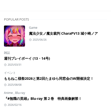
POPULAR POSTS
Game
魔法少女ノ魔女裁判 CharaPV13 城ケ崎ノア
2025/06/26
雑誌
週刊プレイボーイ (13・14号)
2025/03/31
イベント
ももねこ様祭2026と第2回たまゆら同窓会のW開催決定！
2025/08/08
Anime
,
Blu-ray
『#無職の英雄』Blu-ray 第２巻 特典画像解禁！
2026/02/16