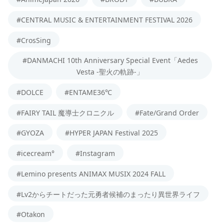
#CENTRAL MUSIC & ENTERTAINMENT FESTIVAL 2026
#CrosSing
#DANMACHI 10th Anniversary Special Event「Aedes
Vesta -聖火の軌跡-」
#DOLCE
#ENTAME36℃
#FAIRY TAIL 魔導士クロニクル
#Fate/Grand Order
#GYOZA
#HYPER JAPAN Festival 2025
#icecream°
#Instagram
#Lemino presents ANIMAX MUSIX 2024 FALL
#Lv2からチートだった元勇者候補のまったり異世界ライフ
#Otakon