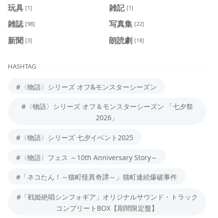
玩具
雑記
[1]
[1]
雑誌
写真集
[98]
[22]
新聞
朗読劇
[3]
[18]
HASHTAG
#〈物語〉シリーズ オフ&モンスターシーズン
#〈物語〉シリーズ オフ＆モンスターシーズン 「七夕祭
2026」
#〈物語〉シリーズ 七夕イベント2025
#〈物語〉フェス ～10th Anniversary Story～
#「ネコたん！～猫町怪異奇譚～」猫町連続爆破事件
#「戦姫絶唱シンフォギア」オリジナルサウンド・トラック
コンプリートBOX【期間限定盤】