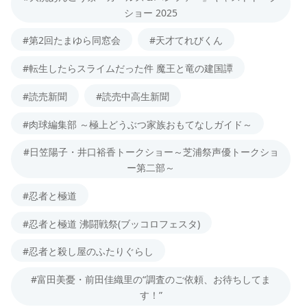
ショー 2025
#第2回たまゆら同窓会
#天才てれびくん
#転生したらスライムだった件 魔王と竜の建国譚
#読売新聞
#読売中高生新聞
#肉球編集部 ～極上どうぶつ家族おもてなしガイド～
#日笠陽子・井口裕香トークショー～芝浦祭声優トークショ
ー第二部～
#忍者と極道
#忍者と極道 沸闘戦祭(ブッコロフェスタ)
#忍者と殺し屋のふたりぐらし
#富田美憂・前田佳織里の“調査のご依頼、お待ちしてま
す！”