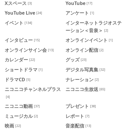
Xスペース
YouTube
[3]
[17]
YouTube Live
アンケート
[24]
[1]
イベント
インターネットラジオステ
[134]
ーション＜音泉＞
[2]
インタビュー
オンラインイベント
[15]
[1]
オンラインサイン会
オンライン配信
[13]
[2]
カレンダー
グッズ
[22]
[23]
ショートドラマ
デジタル写真集
[1]
[32]
ドラマCD
ナレーション
[5]
[2]
ニコニコチャンネルプラス
ニコニコ生放送
[65]
[4]
ニコニコ動画
プレゼント
[37]
[38]
ミュージカル
レポート
[2]
[7]
映画
音楽配信
[22]
[13]