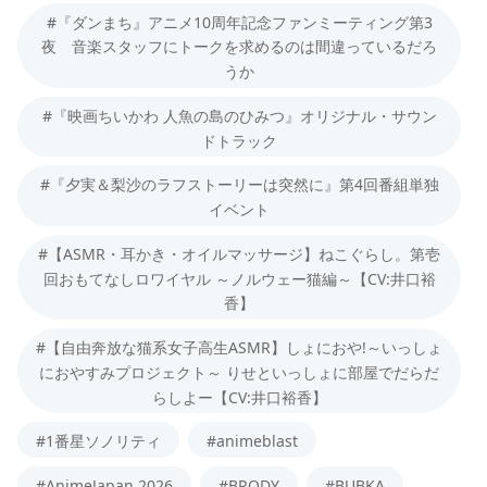
#『ダンまち』アニメ10周年記念ファンミーティング第3
夜 音楽スタッフにトークを求めるのは間違っているだろ
うか
#『映画ちいかわ 人魚の島のひみつ』オリジナル・サウン
ドトラック
#『夕実＆梨沙のラフストーリーは突然に』第4回番組単独
イベント
#【ASMR・耳かき・オイルマッサージ】ねこぐらし。第壱
回おもてなしロワイヤル ～ノルウェー猫編～【CV:井口裕
香】
#【自由奔放な猫系女子高生ASMR】しょにおや!～いっしょ
におやすみプロジェクト～ りせといっしょに部屋でだらだ
らしよー【CV:井口裕香】
#1番星ソノリティ
#animeblast
#AnimeJapan 2026
#BRODY
#BUBKA