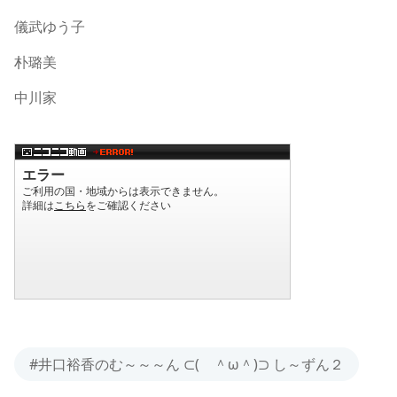
儀武ゆう子
朴璐美
中川家
#井口裕香のむ～～～ん ⊂( ＾ω＾)⊃ し～ずん２