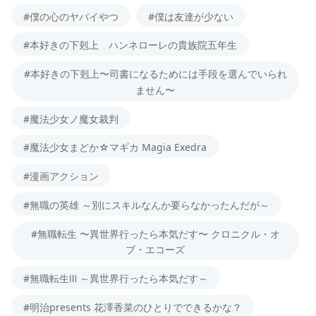
#僕の心のヤバイやつ
#僕は友達が少ない
#本好きの下剋上 ハンネローレの貴族院五年生
#本好きの下剋上〜司書になるためには手段を選んでいられ
ません〜
#魔法少女ノ魔女裁判
#魔法少女まどか☆マギカ Magia Exedra
#漫画アクション
#無職の英雄 ～別にスキルなんか要らなかったんだが～
#無職転生 〜異世界行ったら本気だす〜 クロニクル・オ
ブ・エコーズ
#無職転生Ⅲ ～異世界行ったら本気だす～
#明治presents 花澤香菜のひとりでできるかな？