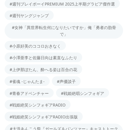
#週刊プレイボーイPREMIUM 2025上半期グラビア傑作選
#週刊ヤングジャンプ
#女神「異世界転生何になりたいですか」俺「勇者の肋骨
で」
#小原好美のココロおきなく
#小澤亜李と佐藤日向は素直なふたり
#上伊那ぼたん、酔へる姿は百合の花
#雀魂 -じゃんたま-
#声優談子
#青春アドベンチャー
#戦姫絶唱シンフォギア
#戦姫絶笑シンフォギアRADIO
#戦姫絶笑シンフォギアRADIO出張版
#大洗あんこう祭『ガールズ＆パンツァー』キャストトーク