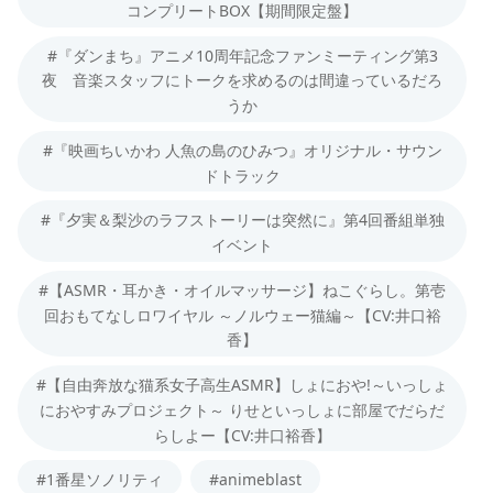
コンプリートBOX【期間限定盤】
#『ダンまち』アニメ10周年記念ファンミーティング第3
夜 音楽スタッフにトークを求めるのは間違っているだろ
うか
#『映画ちいかわ 人魚の島のひみつ』オリジナル・サウン
ドトラック
#『夕実＆梨沙のラフストーリーは突然に』第4回番組単独
イベント
#【ASMR・耳かき・オイルマッサージ】ねこぐらし。第壱
回おもてなしロワイヤル ～ノルウェー猫編～【CV:井口裕
香】
#【自由奔放な猫系女子高生ASMR】しょにおや!～いっしょ
におやすみプロジェクト～ りせといっしょに部屋でだらだ
らしよー【CV:井口裕香】
#1番星ソノリティ
#animeblast