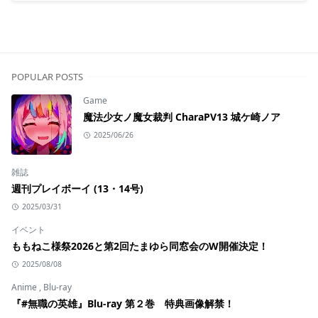
POPULAR POSTS
Game
魔法少女ノ魔女裁判 CharaPV13 城ケ崎ノア
2025/06/26
雑誌
週刊プレイボーイ (13・14号)
2025/03/31
イベント
ももねこ様祭2026と第2回たまゆら同窓会のW開催決定！
2025/08/08
Anime
,
Blu-ray
『#無職の英雄』Blu-ray 第２巻 特典画像解禁！