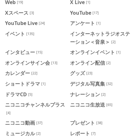
Web
X Live
[19]
[1]
Xスペース
YouTube
[3]
[17]
YouTube Live
アンケート
[24]
[1]
イベント
インターネットラジオステ
[135]
ーション＜音泉＞
[2]
インタビュー
オンラインイベント
[15]
[1]
オンラインサイン会
オンライン配信
[13]
[2]
カレンダー
グッズ
[22]
[23]
ショートドラマ
デジタル写真集
[1]
[32]
ドラマCD
ナレーション
[5]
[2]
ニコニコチャンネルプラス
ニコニコ生放送
[65]
[4]
ニコニコ動画
プレゼント
[37]
[38]
ミュージカル
レポート
[2]
[7]