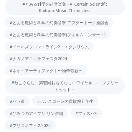
#とある科学の超音楽集 -Ａ Certain Scientific
Railgun:Music Chronicles-
#とある魔術と科学の幻奏音撃 アフタートーク座談会
#とある魔術と科学の幻奏音撃(フィルムコンサート)
#ドールズフロントライン2：エクシリウム
#ナガノアニエラフェスタ2024
#ネオ・アーティファクト〜物華弥新〜
#ねこぐらし。第壱回おもてなしロワイヤル ～コンプリー
トセット～
#パラ道
#ハンネローレの貴族院五年生
#ひみつのアイプリ リング編
#フェスバ+
#プリコネフェス2025