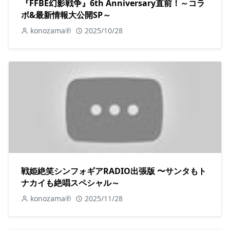
『FFBE幻影戦争』6th Anniversary直前！～コラ
ボ&最新情報大公開SP～
konozama℗
2025/10/28
戦姫絶笑シンフォギアRADIO出張版 〜サンタもト
ナカイも絶唱スペシャル～
konozama℗
2025/11/28