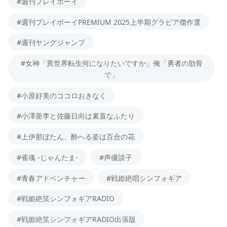
#週刊プレイボーイ
#週刊プレイボーイPREMIUM 2025上半期グラビア傑作選
#週刊ヤングジャンプ
#女神「異世界転生何になりたいですか」俺「勇者の肋骨
で」
#小原好美のココロおきなく
#小澤亜李と佐藤日向は素直なふたり
#上伊那ぼたん、酔へる姿は百合の花
#雀魂 -じゃんたま-
#声優談子
#青春アドベンチャー
#戦姫絶唱シンフォギア
#戦姫絶笑シンフォギアRADIO
#戦姫絶笑シンフォギアRADIO出張版