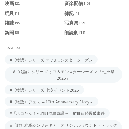
映画
音楽配信
[22]
[13]
玩具
雑記
[1]
[1]
雑誌
写真集
[98]
[23]
新聞
朗読劇
[3]
[18]
HASHTAG
#〈物語〉シリーズ オフ&モンスターシーズン
#〈物語〉シリーズ オフ＆モンスターシーズン 「七夕祭
2026」
#〈物語〉シリーズ 七夕イベント2025
#〈物語〉フェス ～10th Anniversary Story～
#「ネコたん！～猫町怪異奇譚～」猫町連続爆破事件
#「戦姫絶唱シンフォギア」オリジナルサウンド・トラック