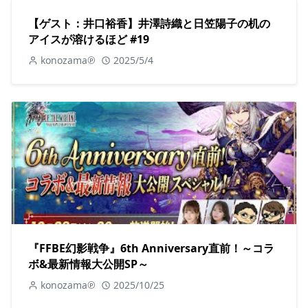
【ゲスト：井口裕香】井澤詩織と日笠陽子の机の
アイスが溶けるほど #19
konozama℗
2025/5/4
『FFBE幻影戦争』6th Anniversary直前！～コラ
ボ&最新情報大公開SP～
konozama℗
2025/10/25