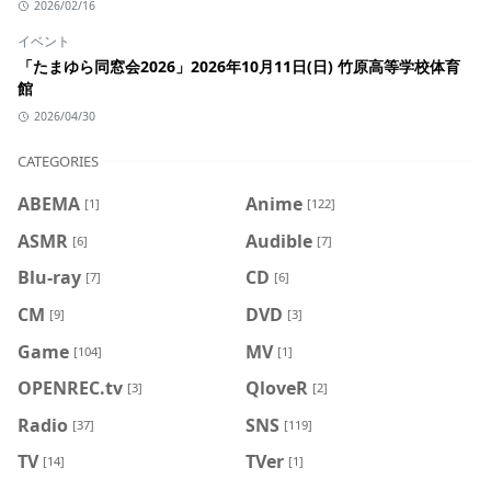
2026/02/16
イベント
「たまゆら同窓会2026」2026年10月11日(日) 竹原高等学校体育
館
2026/04/30
CATEGORIES
ABEMA
Anime
[1]
[122]
ASMR
Audible
[6]
[7]
Blu-ray
CD
[7]
[6]
CM
DVD
[9]
[3]
Game
MV
[104]
[1]
OPENREC.tv
QloveR
[3]
[2]
Radio
SNS
[37]
[119]
TV
TVer
[14]
[1]