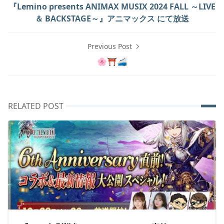
『Lemino presents ANIMAX MUSIX 2024 FALL ～LIVE
＆ BACKSTAGE～』アニマックス にて放送
Previous Post
🌸⛩️🚄
RELATED POST