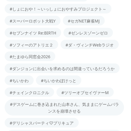
#しょにおや！～いっしょにおやすみプロジェクト～
#スーパーロボット大戦Y
#セガNET麻雀MJ
#セブンナイツ Re:BIRTH
#ゼンレスゾーンゼロ
#ソフィーのアトリエ２
#ダ・ヴィンチWebラジオ
#たまゆら同窓会2026
#ダンジョンに出会いを求めるのは間違っているだろうか
#ちいかわ
#ちいかわぽけっと
#チェインクロニクル
#ツリーオブセイヴァーM
#デスゲームに巻き込まれた山本さん、気ままにゲームバラ
ンスを崩壊させる
#デリシャスパーティ♡プリキュア