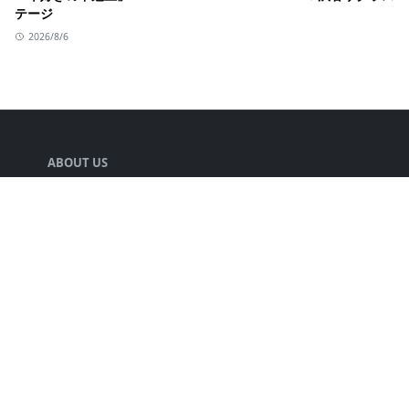
テージ
2026/8/6
ABOUT US
声優の井口裕香さんの情報をまとめる人.
LEARN MORE
キミのチカラについて
プライバシーポリシー
FOLLOW US