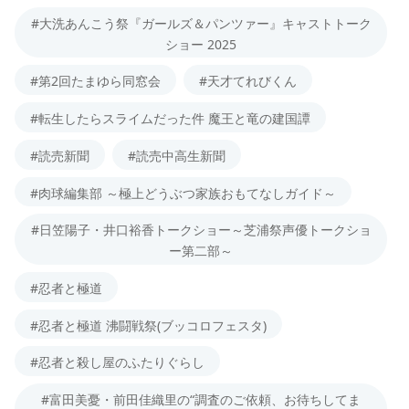
#大洗あんこう祭『ガールズ＆パンツァー』キャストトーク
ショー 2025
#第2回たまゆら同窓会
#天才てれびくん
#転生したらスライムだった件 魔王と竜の建国譚
#読売新聞
#読売中高生新聞
#肉球編集部 ～極上どうぶつ家族おもてなしガイド～
#日笠陽子・井口裕香トークショー～芝浦祭声優トークショ
ー第二部～
#忍者と極道
#忍者と極道 沸闘戦祭(ブッコロフェスタ)
#忍者と殺し屋のふたりぐらし
#富田美憂・前田佳織里の“調査のご依頼、お待ちしてま