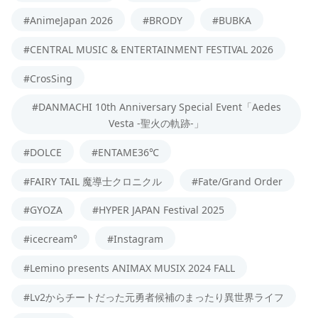
#AnimeJapan 2026
#BRODY
#BUBKA
#CENTRAL MUSIC & ENTERTAINMENT FESTIVAL 2026
#CrosSing
#DANMACHI 10th Anniversary Special Event「Aedes
Vesta -聖火の軌跡-」
#DOLCE
#ENTAME36℃
#FAIRY TAIL 魔導士クロニクル
#Fate/Grand Order
#GYOZA
#HYPER JAPAN Festival 2025
#icecream°
#Instagram
#Lemino presents ANIMAX MUSIX 2024 FALL
#Lv2からチートだった元勇者候補のまったり異世界ライフ