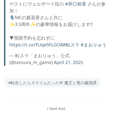
ゲストにヴェルザード役の
#井口裕香
さんが参
加！
🎙MCの森遥香さんと共に
✨3.5周年✨の豪華情報をお届けします‼
▼視聴予約を忘れずに
https://t.co/YUqe5FLGO8
#転スラ
#まおりゅう
— 転スラ「まおりゅう」公式
(@tensura_m_game)
April 21, 2025
#転生したらスライムだった件 魔王と竜の建国譚
Next Post