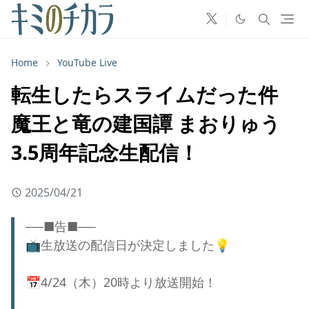
Home
YouTube Live
転生したらスライムだった件
魔王と竜の建国譚 まおりゅう
3.5周年記念生配信！
2025/04/21
──■告■──
📺生放送の配信日が決定しました💡
📅4/24（木）20時より放送開始！