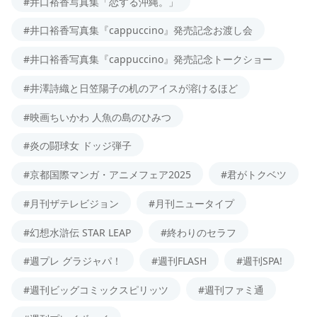
#井口裕香写真集「恋する沖縄。」
#井口裕香写真集『cappuccino』発売記念お渡し会
#井口裕香写真集『cappuccino』発売記念トークショー
#井澤詩織と日笠陽子の机のアイスが溶けるほど
#映画ちいかわ 人魚の島のひみつ
#炎の闘球女 ドッジ弾子
#京都国際マンガ・アニメフェア2025
#君がトクベツ
#月刊ザテレビジョン
#月刊ニュータイプ
#幻想水滸伝 STAR LEAP
#終わりのセラフ
#週プレ グラジャパ！
#週刊FLASH
#週刊SPA!
#週刊ビッグコミックスピリッツ
#週刊ファミ通