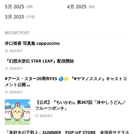
5月 2025
4月 2025
[38]
[42]
3月 2025
[119]
RECENT POST
井口裕香 写真集 cappuccino
2026/8/7
『幻想水滸伝 STAR LEAP』配信開始
2026/8/7
#アース・スター20周年FES 🌏🌟 『#ヤマノススメ』キャストコ
メント公開🗻
2026/8/7
【公式】『ちいかわ』第367話「冷やしうどん／
フルーツポンチ」
2026/8/7
「本好きの下剋上」SUMMER POP-UP STORE ＠渋谷サクラス