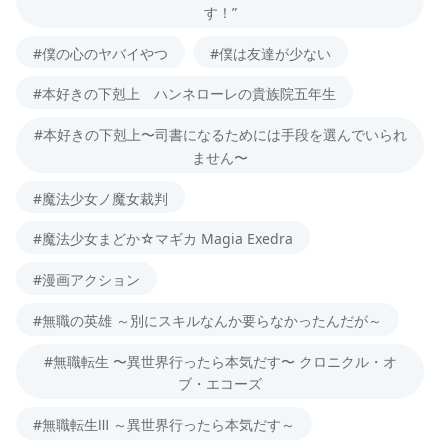
す！”
#僕の心のヤバイやつ
#僕は友達が少ない
#本好きの下剋上 ハンネローレの貴族院五年生
#本好きの下剋上〜司書になるためには手段を選んでいられ
ません〜
#魔法少女ノ魔女裁判
#魔法少女まどか☆マギカ Magia Exedra
#漫画アクション
#無職の英雄 ～別にスキルなんか要らなかったんだが～
#無職転生 〜異世界行ったら本気だす〜 クロニクル・オ
ブ・エコーズ
#無職転生Ⅲ ～異世界行ったら本気だす～