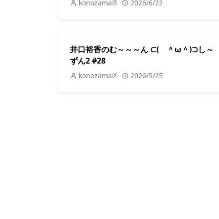
konozama℗
2026/6/22
井口裕香のむ～～～ん ⊂( ＾ω＾)⊃し～
ずん2 #28
konozama℗
2026/5/25