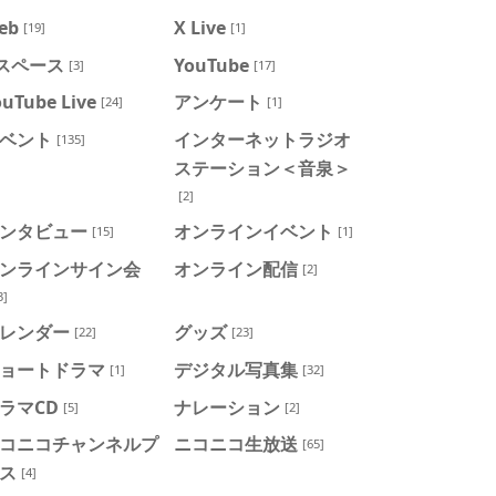
eb
X Live
[19]
[1]
スペース
YouTube
[3]
[17]
ouTube Live
アンケート
[24]
[1]
ベント
インターネットラジオ
[135]
ステーション＜音泉＞
[2]
ンタビュー
オンラインイベント
[15]
[1]
ンラインサイン会
オンライン配信
[2]
3]
レンダー
グッズ
[22]
[23]
ョートドラマ
デジタル写真集
[1]
[32]
ラマCD
ナレーション
[5]
[2]
コニコチャンネルプ
ニコニコ生放送
[65]
ス
[4]