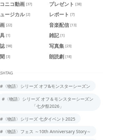
コニコ動画
プレゼント
[37]
[38]
ュージカル
レポート
[2]
[7]
画
音楽配信
[22]
[13]
具
雑記
[1]
[1]
誌
写真集
[98]
[23]
聞
朗読劇
[3]
[18]
SHTAG
#〈物語〉シリーズ オフ&モンスターシーズン
#〈物語〉シリーズ オフ＆モンスターシーズン
「七夕祭2026」
#〈物語〉シリーズ 七夕イベント2025
#〈物語〉フェス ～10th Anniversary Story～