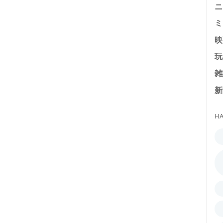
ニ
ミ
映
玩
雑
新
HA