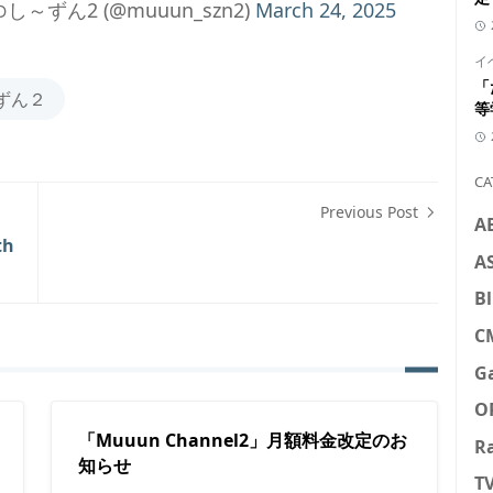
～ずん2 (@muuun_szn2)
March 24, 2025
イ
「
～ずん２
等
CA
Previous Post
A
h
A
Bl
C
G
O
「Muuun Channel2」月額料金改定のお
R
知らせ
T