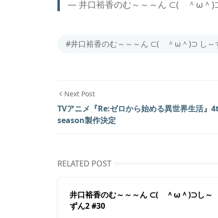
— 井口裕香のむ～～～ん ⊂( ＾ω＾)⊃し
#井口裕香のむ～～～ん ⊂( ＾ω＾)⊃ し
Next Post
TVアニメ『Re:ゼロから始める異世界生活』4t
season製作決定
RELATED POST
井口裕香のむ～～～ん ⊂( ＾ω＾)⊃し～
ずん2 #30