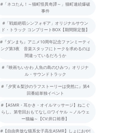
#「ネコたん！～猫町怪異奇譚～」猫町連続爆破
事件
#「戦姫絶唱シンフォギア」オリジナルサウン
ド・トラック コンプリートBOX【期間限定盤】
#『ダンまち』アニメ10周年記念ファンミーティ
ング第3夜 音楽スタッフにトークを求めるのは
間違っているだろうか
#『映画ちいかわ 人魚の島のひみつ』オリジナ
ル・サウンドトラック
#『夕実＆梨沙のラフストーリーは突然に』第4
回番組単独イベント
#【ASMR・耳かき・オイルマッサージ】ねこぐ
らし。第壱回おもてなしロワイヤル ～ノルウェ
ー猫編～【CV:井口裕香】
#【自由奔放な猫系女子高生ASMR】しょにおや!