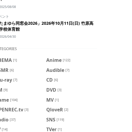
2025/08/08
ベント
たまゆら同窓会2026」2026年10月11日(日) 竹原高
学校体育館
2026/04/30
TEGORIES
BEMA
Anime
[1]
[122]
SMR
Audible
[6]
[7]
u-ray
CD
[7]
[6]
M
DVD
[9]
[3]
ame
MV
[104]
[1]
PENREC.tv
QloveR
[3]
[2]
adio
SNS
[37]
[119]
V
TVer
[14]
[1]