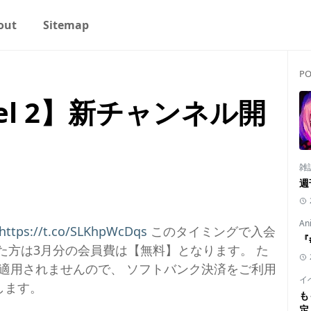
out
Sitemap
PO
nel 2】新チャンネル開
雑
週
An
https://t.co/SLKhpWcDqs
このタイミングで入会
『
た方は3月分の会員費は【無料】となります。 た
適用されませんので、 ソフトバンク決済をご利用
イ
します。
も
定