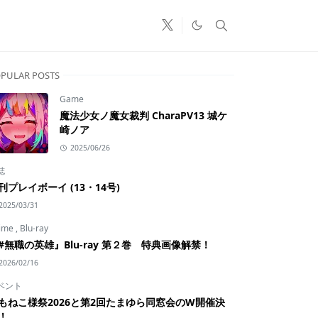
PULAR POSTS
Game
魔法少女ノ魔女裁判 CharaPV13 城ケ
崎ノア
2025/06/26
誌
刊プレイボーイ (13・14号)
2025/03/31
ime
,
Blu-ray
#無職の英雄』Blu-ray 第２巻 特典画像解禁！
2026/02/16
ベント
もねこ様祭2026と第2回たまゆら同窓会のW開催決
！