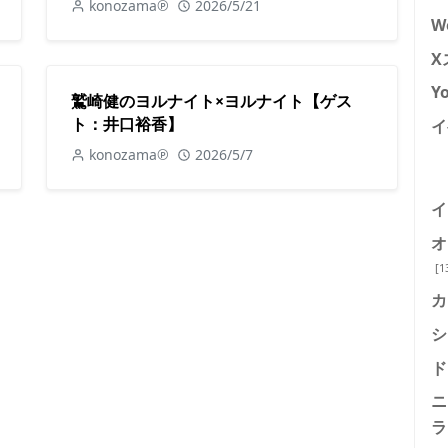
konozama℗
2026/5/21
W
X
Y
鷲崎健のヨルナイト×ヨルナイト【ゲス
ト：井口裕香】
イ
konozama℗
2026/5/7
イ
オ
[1
カ
シ
ド
ニ
ラ