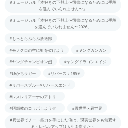
#ミュージカル「本好きの下剋上〜司書になるためには手段
を選んでいられません〜」
#ミュージカル「本好きの下剋上〜司書になるためには手段
を選んでいられません〜2026」
#もっとらぶらぶ放送部
#モノクロの空に虹を架けよう
#ヤングガンガン
#ヤングチャンピオン烈
#ヤングドラゴンエイジ
#ゆかちラガー
#リバース：1999
#リバースブルー×リバースエンド
#レスレリアーナのアトリエ
#阿部敦のコラボしようぜ！
#異世界∞異世界
#異世界でチート能力を手にした俺は、現実世界をも無双す
る～レベルアップは人生を変えた～