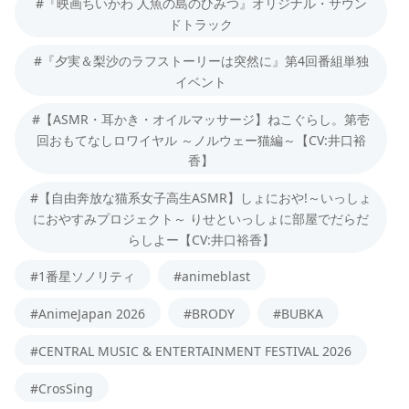
#『映画ちいかわ 人魚の島のひみつ』オリジナル・サウン
ドトラック
#『夕実＆梨沙のラフストーリーは突然に』第4回番組単独
イベント
#【ASMR・耳かき・オイルマッサージ】ねこぐらし。第壱
回おもてなしロワイヤル ～ノルウェー猫編～【CV:井口裕
香】
#【自由奔放な猫系女子高生ASMR】しょにおや!～いっしょ
におやすみプロジェクト～ りせといっしょに部屋でだらだ
らしよー【CV:井口裕香】
#1番星ソノリティ
#animeblast
#AnimeJapan 2026
#BRODY
#BUBKA
#CENTRAL MUSIC & ENTERTAINMENT FESTIVAL 2026
#CrosSing