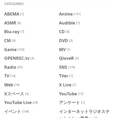
CATEGORIES
ABEMA
Anime
[1]
[121]
ASMR
Audible
[6]
[7]
Blu-ray
CD
[7]
[6]
CM
DVD
[9]
[3]
Game
MV
[103]
[1]
OPENREC.tv
QloveR
[3]
[2]
Radio
SNS
[37]
[119]
TV
TVer
[14]
[1]
Web
X Live
[19]
[1]
Xスペース
YouTube
[3]
[17]
YouTube Live
アンケート
[24]
[1]
イベント
インターネットラジオステ
[134]