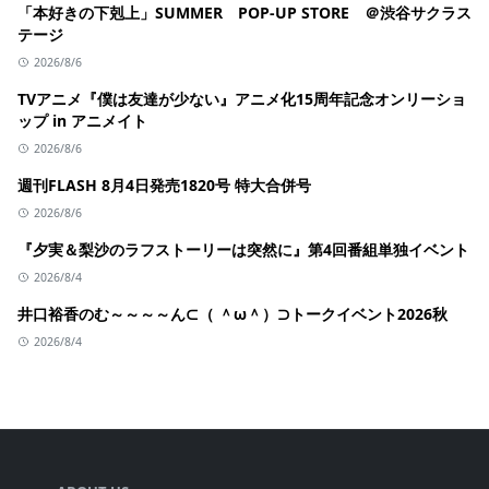
「本好きの下剋上」SUMMER POP-UP STORE ＠渋谷サクラス
テージ
2026/8/6
TVアニメ『僕は友達が少ない』アニメ化15周年記念オンリーショ
ップ in アニメイト
2026/8/6
週刊FLASH 8月4日発売1820号 特大合併号
2026/8/6
『夕実＆梨沙のラフストーリーは突然に』第4回番組単独イベント
2026/8/4
井口裕香のむ～～～～ん⊂（ ＾ω＾）⊃トークイベント2026秋
2026/8/4