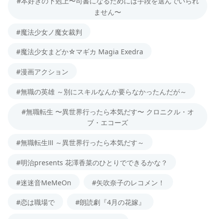
#本好きの下剋上〜司書になるためには手段を選んでいられ
ません〜
#魔法少女ノ魔女裁判
#魔法少女まどか☆マギカ Magia Exedra
#漫画アクション
#無職の英雄 ～別にスキルなんか要らなかったんだが～
#無職転生 〜異世界行ったら本気だす〜 クロニクル・オ
ブ・エコーズ
#無職転生Ⅲ ～異世界行ったら本気だす～
#明治presents 花澤香菜のひとりでできるかな？
#迷迷音MeMeOn
#矢吹奈子のレコメン！
#恋は職場で
#朗読劇『4月の花嫁』