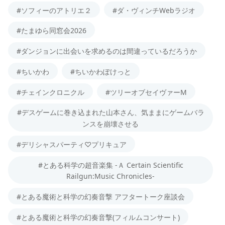
#ソフィーのアトリエ２
#ダ・ヴィンチWebラジオ
#たまゆら同窓会2026
#ダンジョンに出会いを求めるのは間違っているだろうか
#ちいかわ
#ちいかわぽけっと
#チェインクロニクル
#ツリーオブセイヴァーM
#デスゲームに巻き込まれた山本さん、気ままにゲームバラ
ンスを崩壊させる
#デリシャスパーティ♡プリキュア
#とある科学の超音楽集 -Ａ Certain Scientific
Railgun:Music Chronicles-
#とある魔術と科学の幻奏音撃 アフタートーク座談会
#とある魔術と科学の幻奏音撃(フィルムコンサート)