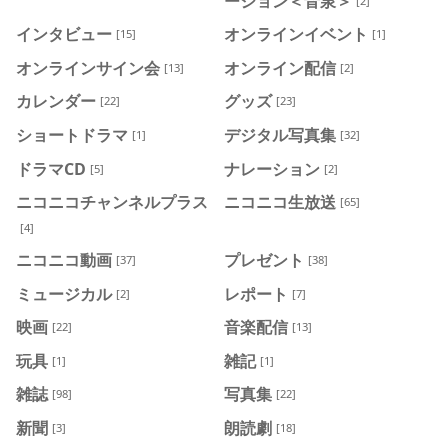
ーション＜音泉＞
[2]
インタビュー
オンラインイベント
[15]
[1]
オンラインサイン会
オンライン配信
[13]
[2]
カレンダー
グッズ
[22]
[23]
ショートドラマ
デジタル写真集
[1]
[32]
ドラマCD
ナレーション
[5]
[2]
ニコニコチャンネルプラス
ニコニコ生放送
[65]
[4]
ニコニコ動画
プレゼント
[37]
[38]
ミュージカル
レポート
[2]
[7]
映画
音楽配信
[22]
[13]
玩具
雑記
[1]
[1]
雑誌
写真集
[98]
[22]
新聞
朗読劇
[3]
[18]