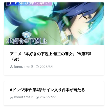
アニメ『本好きの下剋上 領主の養女』PV第3弾
〈改〉
konozama℗
2026/8/1
#ドッジ弾子 第4話サイン入り台本が当たる
konozama℗
2026/7/27