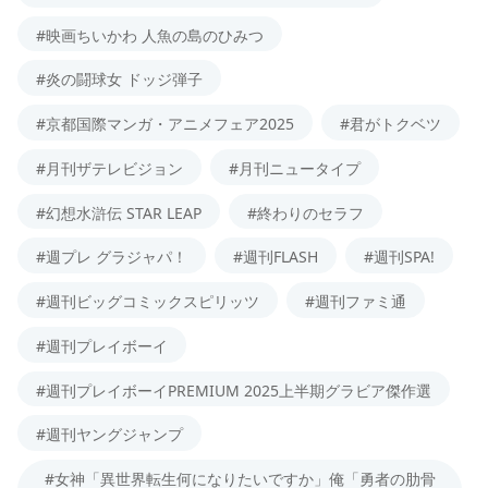
#映画ちいかわ 人魚の島のひみつ
#炎の闘球女 ドッジ弾子
#京都国際マンガ・アニメフェア2025
#君がトクベツ
#月刊ザテレビジョン
#月刊ニュータイプ
#幻想水滸伝 STAR LEAP
#終わりのセラフ
#週プレ グラジャパ！
#週刊FLASH
#週刊SPA!
#週刊ビッグコミックスピリッツ
#週刊ファミ通
#週刊プレイボーイ
#週刊プレイボーイPREMIUM 2025上半期グラビア傑作選
#週刊ヤングジャンプ
#女神「異世界転生何になりたいですか」俺「勇者の肋骨