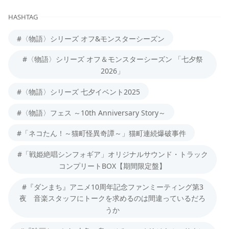
HASHTAG
#〈物語〉シリーズ オフ&モンスターシーズン
#〈物語〉シリーズ オフ＆モンスターシーズン 「七夕祭
2026」
#〈物語〉シリーズ 七夕イベント2025
#〈物語〉フェス ～10th Anniversary Story～
#「ネコたん！～猫町怪異奇譚～」猫町連続爆破事件
#「戦姫絶唱シンフォギア」オリジナルサウンド・トラック
コンプリートBOX【期間限定盤】
#『ダンまち』アニメ10周年記念ファンミーティング第3
夜 音楽スタッフにトークを求めるのは間違っているだろ
うか