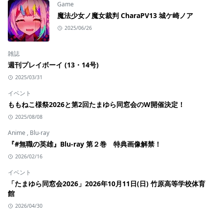
Game
魔法少女ノ魔女裁判 CharaPV13 城ケ崎ノア
2025/06/26
雑誌
週刊プレイボーイ (13・14号)
2025/03/31
イベント
ももねこ様祭2026と第2回たまゆら同窓会のW開催決定！
2025/08/08
Anime
,
Blu-ray
『#無職の英雄』Blu-ray 第２巻 特典画像解禁！
2026/02/16
イベント
「たまゆら同窓会2026」2026年10月11日(日) 竹原高等学校体育
館
2026/04/30