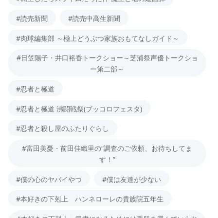
#読売新聞
#読売中高生新聞
#肉球編集部 ～極上どうぶつ家族おもてなしガイド～
#日笠陽子・井口裕香トークショー～芝浦祭声優トークショ
ー第二部～
#忍者と極道
#忍者と極道 沸闘戦祭(ブッコロフェスタ)
#忍者と殺し屋のふたりぐらし
#富田美憂・前田佳織里の“調査のご依頼、お待ちしてま
す！”
#僕の心のヤバイやつ
#僕は友達が少ない
#本好きの下剋上 ハンネローレの貴族院五年生