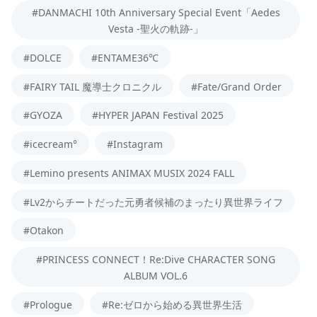
#DANMACHI 10th Anniversary Special Event「Aedes
Vesta -聖火の軌跡-」
#DOLCE
#ENTAME36℃
#FAIRY TAIL 魔導士クロニクル
#Fate/Grand Order
#GYOZA
#HYPER JAPAN Festival 2025
#icecream°
#Instagram
#Lemino presents ANIMAX MUSIX 2024 FALL
#Lv2からチートだった元勇者候補のまったり異世界ライフ
#Otakon
#PRINCESS CONNECT！Re:Dive CHARACTER SONG
ALBUM VOL.6
#Prologue
#Re:ゼロから始める異世界生活