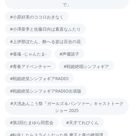
で」
#小原好美のココロおきなく
#小澤亜李と佐藤日向は素直なふたり
#上伊那ぼたん、酔へる姿は百合の花
#雀魂 -じゃんたま-
#声優談子
#青春アドベンチャー
#戦姫絶唱シンフォギア
#戦姫絶笑シンフォギアRADIO
#戦姫絶笑シンフォギアRADIO出張版
#大洗あんこう祭『ガールズ＆パンツァー』キャストトーク
ショー 2025
#第2回たまゆら同窓会
#天才てれびくん
#転生したらスライムだった件 魔王と竜の建国譚