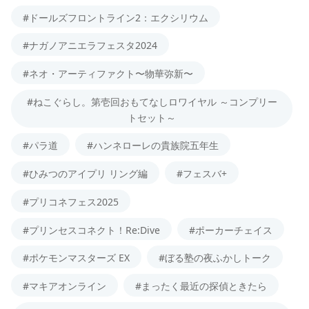
#ドールズフロントライン2：エクシリウム
#ナガノアニエラフェスタ2024
#ネオ・アーティファクト〜物華弥新〜
#ねこぐらし。第壱回おもてなしロワイヤル ～コンプリー
トセット～
#パラ道
#ハンネローレの貴族院五年生
#ひみつのアイプリ リング編
#フェスバ+
#プリコネフェス2025
#プリンセスコネクト！Re:Dive
#ポーカーチェイス
#ポケモンマスターズ EX
#ぼる塾の夜ふかしトーク
#マキアオンライン
#まったく最近の探偵ときたら