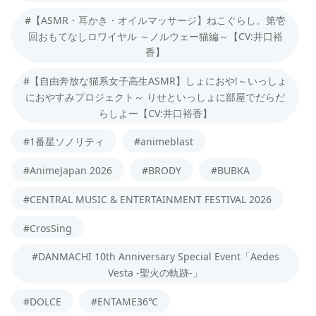
#【ASMR・耳かき・オイルマッサージ】ねこぐらし。第壱
回おもてなしロワイヤル ～ノルウェー猫編～【CV:井口裕
香】
#【自由奔放な猫系女子高生ASMR】しょにおや!～いっしょ
におやすみプロジェクト～ りせといっしょに部屋でだらだ
らしよー【CV:井口裕香】
#1番星ソノリティ
#animeblast
#AnimeJapan 2026
#BRODY
#BUBKA
#CENTRAL MUSIC & ENTERTAINMENT FESTIVAL 2026
#CrosSing
#DANMACHI 10th Anniversary Special Event「Aedes
Vesta -聖火の軌跡-」
#DOLCE
#ENTAME36℃