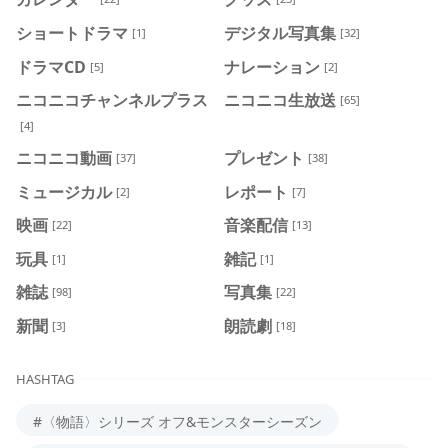
ショートドラマ
デジタル写真集
[1]
[32]
ドラマCD
ナレーション
[5]
[2]
ニコニコチャンネルプラス
ニコニコ生放送
[65]
[4]
ニコニコ動画
プレゼント
[37]
[38]
ミュージカル
レポート
[2]
[7]
映画
音楽配信
[22]
[13]
玩具
雑記
[1]
[1]
雑誌
写真集
[98]
[22]
新聞
朗読劇
[3]
[18]
HASHTAG
#〈物語〉シリーズ オフ&モンスターシーズン