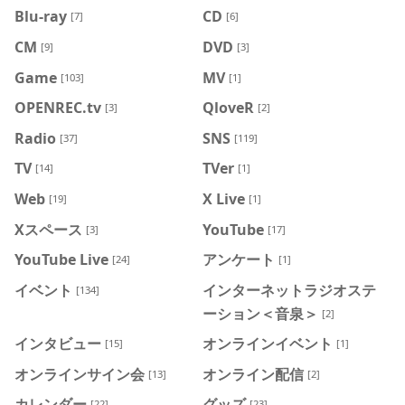
Blu-ray
CD
[7]
[6]
CM
DVD
[9]
[3]
Game
MV
[103]
[1]
OPENREC.tv
QloveR
[3]
[2]
Radio
SNS
[37]
[119]
TV
TVer
[14]
[1]
Web
X Live
[19]
[1]
Xスペース
YouTube
[3]
[17]
YouTube Live
アンケート
[24]
[1]
イベント
インターネットラジオステ
[134]
ーション＜音泉＞
[2]
インタビュー
オンラインイベント
[15]
[1]
オンラインサイン会
オンライン配信
[13]
[2]
カレンダー
グッズ
[22]
[23]