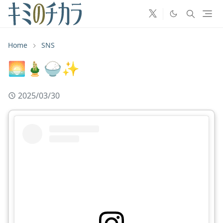
Home
SNS
🌅🎍🍚✨
2025/03/30