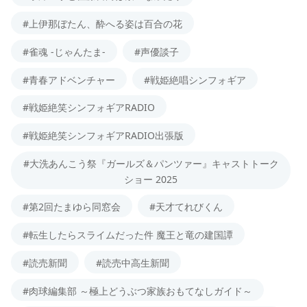
#上伊那ぼたん、酔へる姿は百合の花
#雀魂 -じゃんたま-
#声優談子
#青春アドベンチャー
#戦姫絶唱シンフォギア
#戦姫絶笑シンフォギアRADIO
#戦姫絶笑シンフォギアRADIO出張版
#大洗あんこう祭『ガールズ＆パンツァー』キャストトーク
ショー 2025
#第2回たまゆら同窓会
#天才てれびくん
#転生したらスライムだった件 魔王と竜の建国譚
#読売新聞
#読売中高生新聞
#肉球編集部 ～極上どうぶつ家族おもてなしガイド～