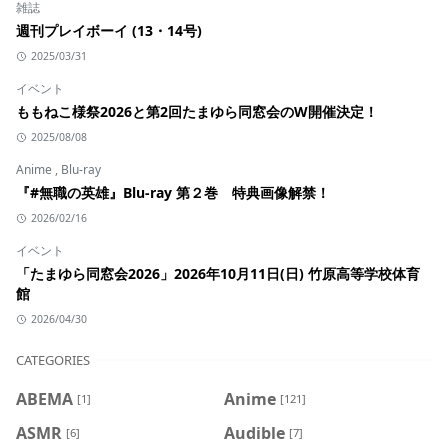
雑誌
週刊プレイボーイ (13・14号)
2025/03/31
イベント
ももねこ様祭2026と第2回たまゆら同窓会のW開催決定！
2025/08/08
Anime
,
Blu-ray
『#無職の英雄』Blu-ray 第２巻 特典画像解禁！
2026/02/16
イベント
「たまゆら同窓会2026」2026年10月11日(日) 竹原高等学校体育
館
2026/04/30
CATEGORIES
ABEMA
Anime
[1]
[121]
ASMR
Audible
[6]
[7]