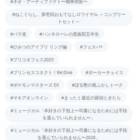
#ネオ・アーティファクト〜物華弥新〜
#ねこぐらし。第壱回おもてなしロワイヤル ～コンプリー
トセット～
#パラ道
#ハンネローレの貴族院五年生
#ひみつのアイプリ リング編
#フェスバ+
#プリコネフェス2025
#プリンセスコネクト！Re:Dive
#ポーカーチェイス
#ポケモンマスターズ EX
#ぼる塾の夜ふかしトーク
#マキアオンライン
#まったく最近の探偵ときたら
#ミュージカル「本好きの下剋上〜司書になるためには手段
を選んでいられません〜」
#ミュージカル「本好きの下剋上〜司書になるためには手段
を選んでいられません〜2026」