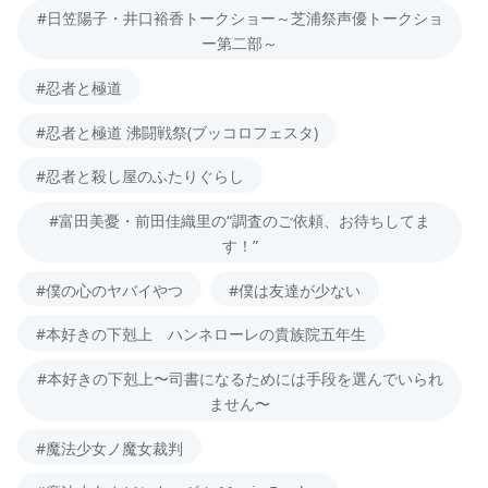
#日笠陽子・井口裕香トークショー～芝浦祭声優トークショ
ー第二部～
#忍者と極道
#忍者と極道 沸闘戦祭(ブッコロフェスタ)
#忍者と殺し屋のふたりぐらし
#富田美憂・前田佳織里の“調査のご依頼、お待ちしてま
す！”
#僕の心のヤバイやつ
#僕は友達が少ない
#本好きの下剋上 ハンネローレの貴族院五年生
#本好きの下剋上〜司書になるためには手段を選んでいられ
ません〜
#魔法少女ノ魔女裁判