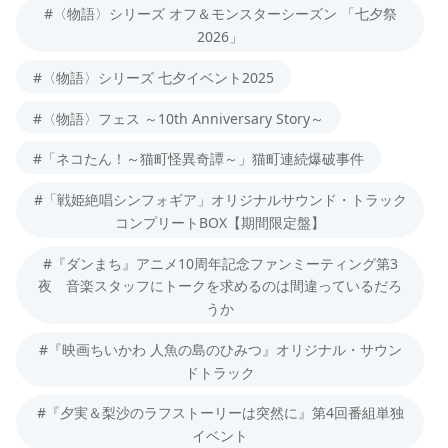
#〈物語〉シリーズ オフ＆モンスターシーズン 「七夕祭
2026」
#〈物語〉シリーズ 七夕イベント2025
#〈物語〉フェス ～10th Anniversary Story～
#「ネコたん！～猫町怪異奇譚～」猫町連続爆破事件
#「戦姫絶唱シンフォギア」オリジナルサウンド・トラック
コンプリートBOX【期間限定盤】
#『ダンまち』アニメ10周年記念ファンミーティング第3
夜 音楽スタッフにトークを求めるのは間違っているだろ
うか
#『映画ちいかわ 人魚の島のひみつ』オリジナル・サウン
ドトラック
#『夕実＆梨沙のラフストーリーは突然に』第4回番組単独
イベント