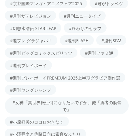
#京都国際マンガ・アニメフェア2025
#君がトクベツ
#月刊ザテレビジョン
#月刊ニュータイプ
#幻想水滸伝 STAR LEAP
#終わりのセラフ
#週プレ グラジャパ！
#週刊FLASH
#週刊SPA!
#週刊ビッグコミックスピリッツ
#週刊ファミ通
#週刊プレイボーイ
#週刊プレイボーイPREMIUM 2025上半期グラビア傑作選
#週刊ヤングジャンプ
#女神「異世界転生何になりたいですか」俺「勇者の肋骨
で」
#小原好美のココロおきなく
#小澤亜李と佐藤日向は素直なふたり