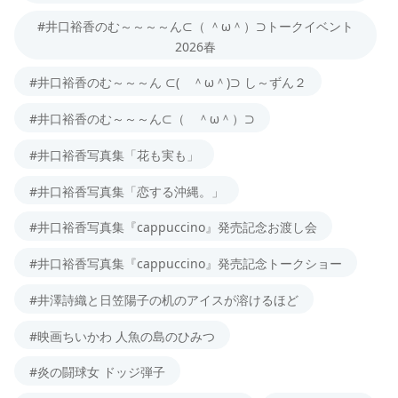
#井口裕香のむ～～～～ん⊂（ ＾ω＾）⊃トークイベント
2026春
#井口裕香のむ～～～ん ⊂( ＾ω＾)⊃ し～ずん２
#井口裕香のむ～～～ん⊂（ ＾ω＾）⊃
#井口裕香写真集「花も実も」
#井口裕香写真集「恋する沖縄。」
#井口裕香写真集『cappuccino』発売記念お渡し会
#井口裕香写真集『cappuccino』発売記念トークショー
#井澤詩織と日笠陽子の机のアイスが溶けるほど
#映画ちいかわ 人魚の島のひみつ
#炎の闘球女 ドッジ弾子