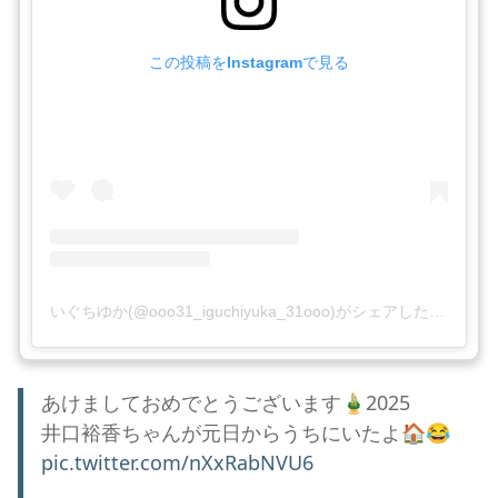
この投稿をInstagramで見る
いぐちゆか(@ooo31_iguchiyuka_31ooo)がシェアした投稿
あけましておめでとうございます🎍2025
井口裕香ちゃんが元日からうちにいたよ🏠😂
pic.twitter.com/nXxRabNVU6