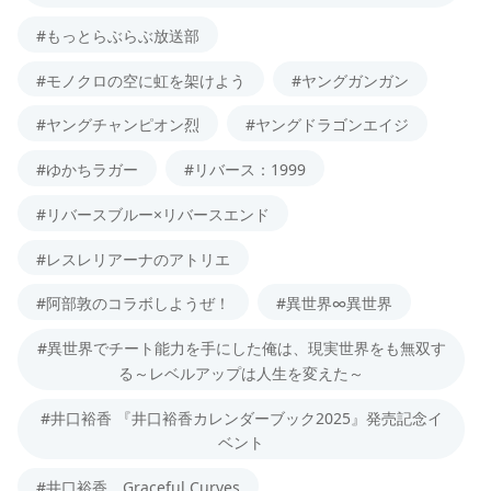
#もっとらぶらぶ放送部
#モノクロの空に虹を架けよう
#ヤングガンガン
#ヤングチャンピオン烈
#ヤングドラゴンエイジ
#ゆかちラガー
#リバース：1999
#リバースブルー×リバースエンド
#レスレリアーナのアトリエ
#阿部敦のコラボしようぜ！
#異世界∞異世界
#異世界でチート能力を手にした俺は、現実世界をも無双す
る～レベルアップは人生を変えた～
#井口裕香 『井口裕香カレンダーブック2025』発売記念イ
ベント
#井口裕香 Graceful Curves