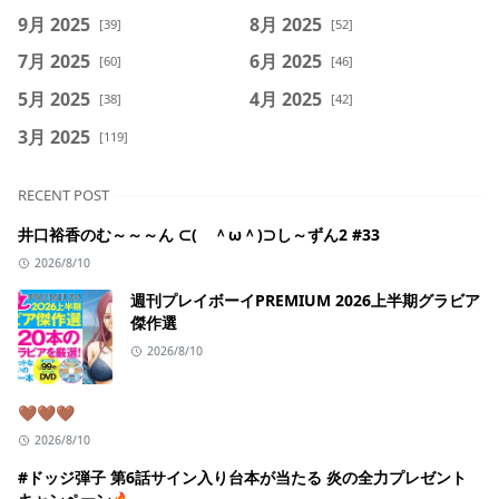
9月 2025
8月 2025
[39]
[52]
7月 2025
6月 2025
[60]
[46]
5月 2025
4月 2025
[38]
[42]
3月 2025
[119]
RECENT POST
井口裕香のむ～～～ん ⊂( ＾ω＾)⊃し～ずん2 #33
2026/8/10
週刊プレイボーイPREMIUM 2026上半期グラビア
傑作選
2026/8/10
🤎🤎🤎
2026/8/10
#ドッジ弾子 第6話サイン入り台本が当たる 炎の全力プレゼント