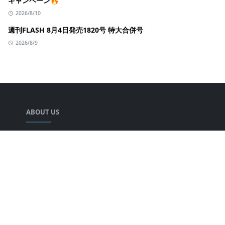
キャンペーン🔥
2026/8/10
週刊FLASH 8月4日発売1820号 特大合併号
2026/8/9
ABOUT US
声優の井口裕香さんの情報をまとめる人.
LEARN MORE
キミのチカラについて
プライバシーポリシー