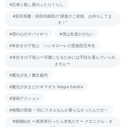
#忍者と殺し屋のふたりぐらし
#富田美憂・前田佳織里の“調査のご依頼、お待ちしてま
す！”
#僕の心のヤバイやつ
#僕は友達が少ない
#本好きの下剋上 ハンネローレの貴族院五年生
#本好きの下剋上〜司書になるためには手段を選んでいられ
ません〜
#魔法少女ノ魔女裁判
#魔法少女まどか☆マギカ Magia Exedra
#漫画アクション
#無職の英雄 ～別にスキルなんか要らなかったんだが～
#無職転生 〜異世界行ったら本気だす〜 クロニクル・オ