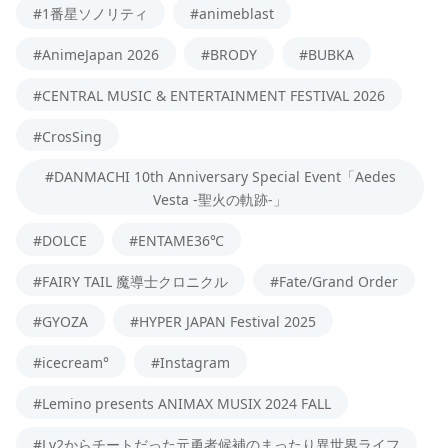
#1番星ソノリティ
#animeblast
#AnimeJapan 2026
#BRODY
#BUBKA
#CENTRAL MUSIC & ENTERTAINMENT FESTIVAL 2026
#CrosSing
#DANMACHI 10th Anniversary Special Event「Aedes
Vesta -聖火の軌跡-」
#DOLCE
#ENTAME36℃
#FAIRY TAIL 魔導士クロニクル
#Fate/Grand Order
#GYOZA
#HYPER JAPAN Festival 2025
#icecream°
#Instagram
#Lemino presents ANIMAX MUSIX 2024 FALL
#Lv2からチートだった元勇者候補のまったり異世界ライフ