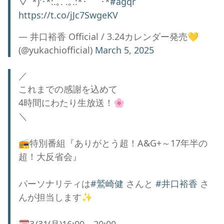
▽ﾟ*)'･*:.｡. .｡.:*･゜ﾟ･*
#agqr
https://t.co/jJc7SwgeKV
— 井口裕香 Official / 3.24カレンダー発売💛
(@yukachiofficial)
March 5, 2025
／
これまでの感謝を込めて
4時間にわたり生放送！🌸
＼
📻特別番組『ありがとう超！A&G+～17年半の
超！大反省会』
パーソナリティは
#鷲崎健
さんと
#井口裕香
さ
んが担当します✨