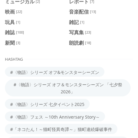
ミュージカル
レポート
[2]
[7]
映画
音楽配信
[22]
[13]
玩具
雑記
[1]
[1]
雑誌
写真集
[100]
[23]
新聞
朗読劇
[3]
[18]
HASHTAG
#〈物語〉シリーズ オフ&モンスターシーズン
#〈物語〉シリーズ オフ＆モンスターシーズン 「七夕祭
2026」
#〈物語〉シリーズ 七夕イベント2025
#〈物語〉フェス ～10th Anniversary Story～
#「ネコたん！～猫町怪異奇譚～」猫町連続爆破事件