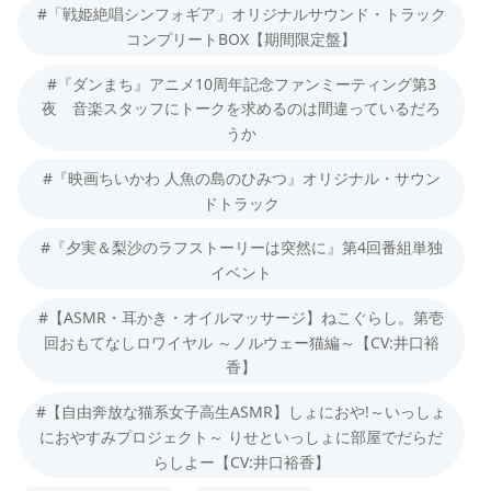
#「戦姫絶唱シンフォギア」オリジナルサウンド・トラック
コンプリートBOX【期間限定盤】
#『ダンまち』アニメ10周年記念ファンミーティング第3
夜 音楽スタッフにトークを求めるのは間違っているだろ
うか
#『映画ちいかわ 人魚の島のひみつ』オリジナル・サウン
ドトラック
#『夕実＆梨沙のラフストーリーは突然に』第4回番組単独
イベント
#【ASMR・耳かき・オイルマッサージ】ねこぐらし。第壱
回おもてなしロワイヤル ～ノルウェー猫編～【CV:井口裕
香】
#【自由奔放な猫系女子高生ASMR】しょにおや!～いっしょ
におやすみプロジェクト～ りせといっしょに部屋でだらだ
らしよー【CV:井口裕香】