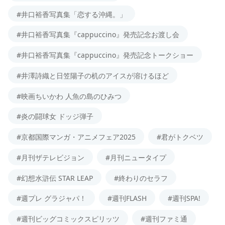
#井口裕香写真集「恋する沖縄。」
#井口裕香写真集『cappuccino』発売記念お渡し会
#井口裕香写真集『cappuccino』発売記念トークショー
#井澤詩織と日笠陽子の机のアイスが溶けるほど
#映画ちいかわ 人魚の島のひみつ
#炎の闘球女 ドッジ弾子
#京都国際マンガ・アニメフェア2025
#君がトクベツ
#月刊ザテレビジョン
#月刊ニュータイプ
#幻想水滸伝 STAR LEAP
#終わりのセラフ
#週プレ グラジャパ！
#週刊FLASH
#週刊SPA!
#週刊ビッグコミックスピリッツ
#週刊ファミ通