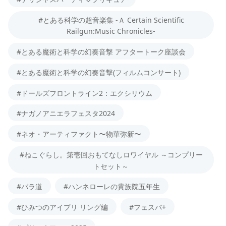
#とある科学の超音楽集 -Ａ Certain Scientific
Railgun:Music Chronicles-
#とある魔術と科学の幻奏音撃 アフタートーク座談会
#とある魔術と科学の幻奏音撃(フィルムコンサート)
#ドールズフロントライン2：エクシリウム
#ナガノアニエラフェスタ2024
#ネオ・アーティファクト〜物華弥新〜
#ねこぐらし。第壱回おもてなしロワイヤル ～コンプリー
トセット～
#パラ道
#ハンネローレの貴族院五年生
#ひみつのアイプリ リング編
#フェスバ+