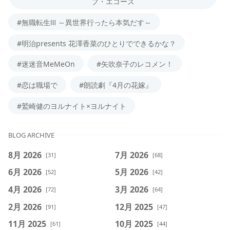
ブ・エコーズ
#無職転生Ⅲ ～異世界行ったら本気だす～
#明治presents 花澤香菜のひとりでできるかな？
#迷迷音MeMeOn
#矢吹奈子のレコメン！
#恋は職場で
#朗読劇『4月の花嫁』
#鷲崎健のヨルナイト×ヨルナイト
BLOG ARCHIVE
8月 2026
7月 2026
[31]
[68]
6月 2026
5月 2026
[52]
[42]
4月 2026
3月 2026
[72]
[64]
2月 2026
12月 2025
[91]
[47]
11月 2025
10月 2025
[61]
[44]