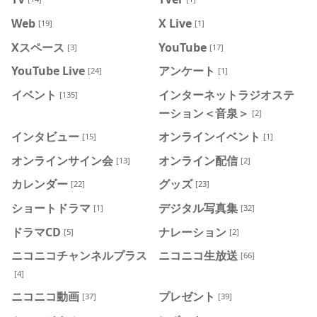
Web
X Live
[19]
[1]
Xスペース
YouTube
[3]
[17]
YouTube Live
アンケート
[24]
[1]
イベント
インターネットラジオステ
[135]
ーション＜音泉＞
[2]
インタビュー
オンラインイベント
[15]
[1]
オンラインサイン会
オンライン配信
[13]
[2]
カレンダー
グッズ
[22]
[23]
ショートドラマ
デジタル写真集
[1]
[32]
ドラマCD
ナレーション
[5]
[2]
ニコニコチャンネルプラス
ニコニコ生放送
[66]
[4]
ニコニコ動画
プレゼント
[37]
[39]