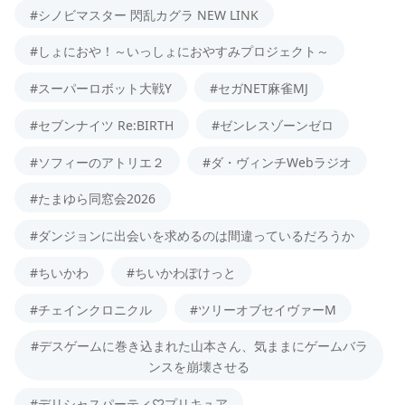
#シノビマスター 閃乱カグラ NEW LINK
#しょにおや！～いっしょにおやすみプロジェクト～
#スーパーロボット大戦Y
#セガNET麻雀MJ
#セブンナイツ Re:BIRTH
#ゼンレスゾーンゼロ
#ソフィーのアトリエ２
#ダ・ヴィンチWebラジオ
#たまゆら同窓会2026
#ダンジョンに出会いを求めるのは間違っているだろうか
#ちいかわ
#ちいかわぽけっと
#チェインクロニクル
#ツリーオブセイヴァーM
#デスゲームに巻き込まれた山本さん、気ままにゲームバラ
ンスを崩壊させる
#デリシャスパーティ♡プリキュア