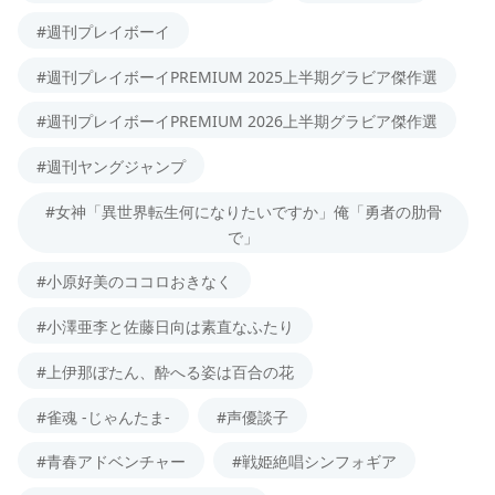
#週刊プレイボーイ
#週刊プレイボーイPREMIUM 2025上半期グラビア傑作選
#週刊プレイボーイPREMIUM 2026上半期グラビア傑作選
#週刊ヤングジャンプ
#女神「異世界転生何になりたいですか」俺「勇者の肋骨
で」
#小原好美のココロおきなく
#小澤亜李と佐藤日向は素直なふたり
#上伊那ぼたん、酔へる姿は百合の花
#雀魂 -じゃんたま-
#声優談子
#青春アドベンチャー
#戦姫絶唱シンフォギア