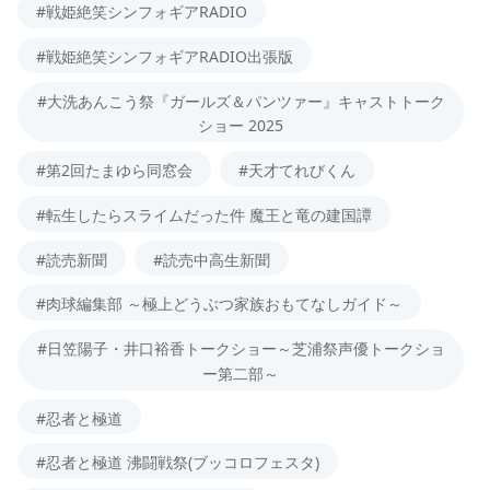
#戦姫絶笑シンフォギアRADIO
#戦姫絶笑シンフォギアRADIO出張版
#大洗あんこう祭『ガールズ＆パンツァー』キャストトーク
ショー 2025
#第2回たまゆら同窓会
#天才てれびくん
#転生したらスライムだった件 魔王と竜の建国譚
#読売新聞
#読売中高生新聞
#肉球編集部 ～極上どうぶつ家族おもてなしガイド～
#日笠陽子・井口裕香トークショー～芝浦祭声優トークショ
ー第二部～
#忍者と極道
#忍者と極道 沸闘戦祭(ブッコロフェスタ)