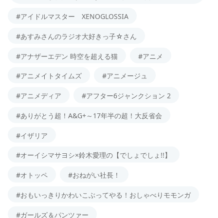
#アイドルマスター XENOGLOSSIA
#あすみさんのラジオ大好きっ子☆さん
#アナザーエデン 時空を超える猫
#アニメ
#アニメイトタイムズ
#アニメージュ
#アニメディア
#アフター6ジャンクション 2
#ありがとう超！A&G+～17年半の超！大反省会
#イザリア
#オーイシマサヨシ×鈴木愛理の【でしょでしょ!!】
#オトッペ
#おねがい社長！
#おもいっきりかわいこぶってやる！おしゃべりモモンガ
#ガールズ＆パンツァー