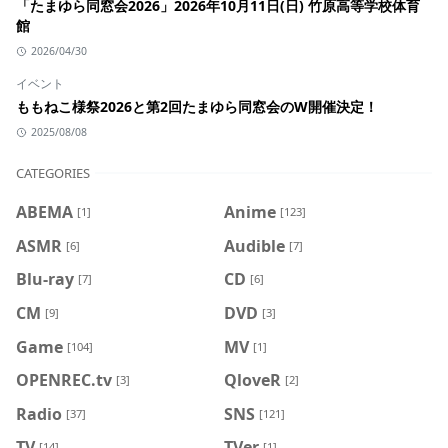
「たまゆら同窓会2026」2026年10月11日(日) 竹原高等学校体育
館
2026/04/30
イベント
ももねこ様祭2026と第2回たまゆら同窓会のW開催決定！
2025/08/08
CATEGORIES
ABEMA
Anime
[1]
[123]
ASMR
Audible
[6]
[7]
Blu-ray
CD
[7]
[6]
CM
DVD
[9]
[3]
Game
MV
[104]
[1]
OPENREC.tv
QloveR
[3]
[2]
Radio
SNS
[37]
[121]
TV
TVer
[14]
[1]