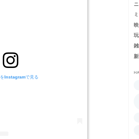
ニ
ミ
映
玩
雑
新
HA
Instagramで見る