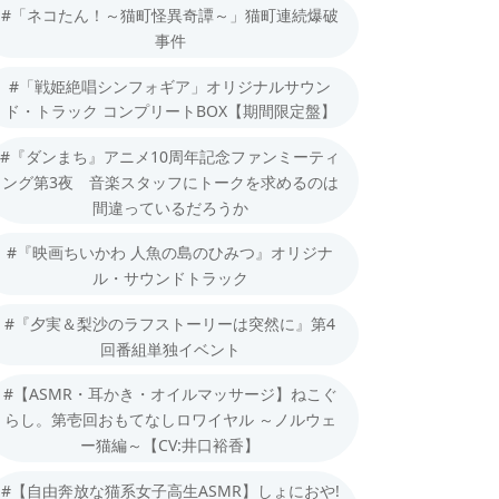
#「ネコたん！～猫町怪異奇譚～」猫町連続爆破
事件
#「戦姫絶唱シンフォギア」オリジナルサウン
ド・トラック コンプリートBOX【期間限定盤】
#『ダンまち』アニメ10周年記念ファンミーティ
ング第3夜 音楽スタッフにトークを求めるのは
間違っているだろうか
#『映画ちいかわ 人魚の島のひみつ』オリジナ
ル・サウンドトラック
#『夕実＆梨沙のラフストーリーは突然に』第4
回番組単独イベント
#【ASMR・耳かき・オイルマッサージ】ねこぐ
らし。第壱回おもてなしロワイヤル ～ノルウェ
ー猫編～【CV:井口裕香】
#【自由奔放な猫系女子高生ASMR】しょにおや!