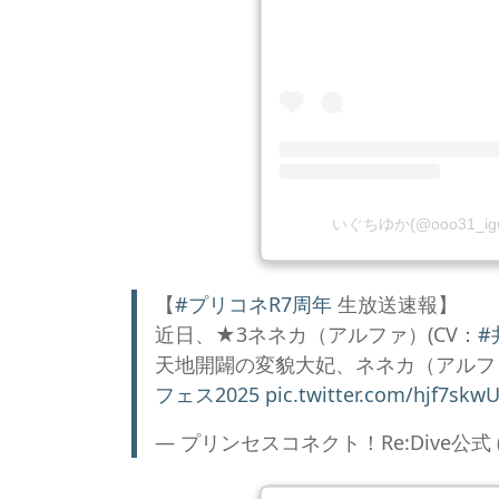
いぐちゆか(@ooo31_i
【
#プリコネR7周年
生放送速報】
近日、★3ネネカ（アルファ）(CV：
#
天地開闢の変貌大妃、ネネカ（アルフ
フェス2025
pic.twitter.com/hjf7skw
— プリンセスコネクト！Re:Dive公式 (@pr