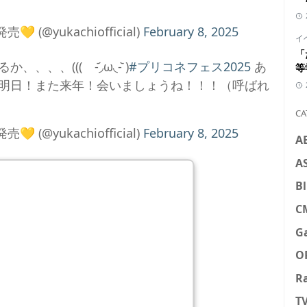
💛 (@yukachiofficial)
February 8, 2025
イ
「
、((( -᷄◞ω◟-᷅ )
#プリコネフェス2025
あ
等
明日！また来年！会いましょうね！！！（呼ばれ
CA
💛 (@yukachiofficial)
February 8, 2025
A
A
Bl
C
G
O
R
T