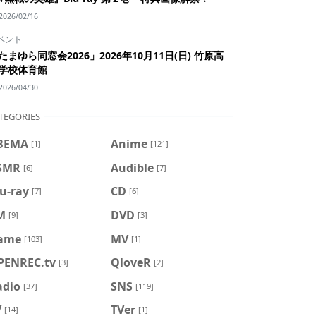
2026/02/16
ベント
たまゆら同窓会2026」2026年10月11日(日) 竹原高
学校体育館
2026/04/30
TEGORIES
BEMA
Anime
[1]
[121]
SMR
Audible
[6]
[7]
u-ray
CD
[7]
[6]
M
DVD
[9]
[3]
ame
MV
[103]
[1]
PENREC.tv
QloveR
[3]
[2]
adio
SNS
[37]
[119]
V
TVer
[14]
[1]