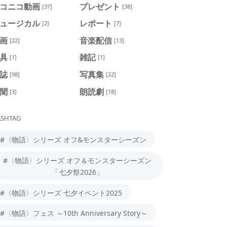
コニコ動画
プレゼント
[37]
[38]
ュージカル
レポート
[2]
[7]
画
音楽配信
[22]
[13]
具
雑記
[1]
[1]
誌
写真集
[98]
[22]
聞
朗読劇
[3]
[18]
SHTAG
#〈物語〉シリーズ オフ&モンスターシーズン
#〈物語〉シリーズ オフ＆モンスターシーズン
「七夕祭2026」
#〈物語〉シリーズ 七夕イベント2025
#〈物語〉フェス ～10th Anniversary Story～