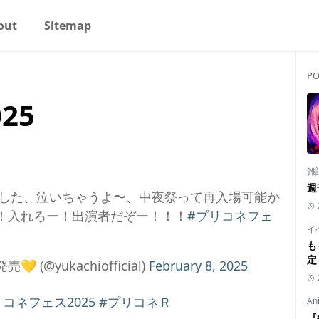
out
Sitemap
PO
25
雑
週
した、泣いちゃうよ〜、中夜祭って再入場可能か
！入れろー！出演者だぞー！！！
#プリコネフェ
イ
も
定
💛 (@yukachiofficial)
February 8, 2025
リコネフェス2025
#プリコネＲ
An
『