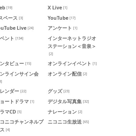
eb
X Live
[19]
[1]
スペース
YouTube
[3]
[17]
ouTube Live
アンケート
[24]
[1]
ベント
インターネットラジオ
[134]
ステーション＜音泉＞
[2]
ンタビュー
オンラインイベント
[15]
[1]
ンラインサイン会
オンライン配信
[2]
3]
レンダー
グッズ
[22]
[23]
ョートドラマ
デジタル写真集
[1]
[32]
ラマCD
ナレーション
[5]
[2]
コニコチャンネルプ
ニコニコ生放送
[65]
ス
[4]