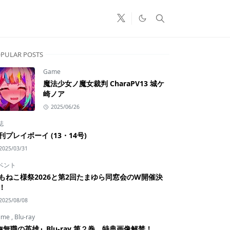
PULAR POSTS
Game
魔法少女ノ魔女裁判 CharaPV13 城ケ
崎ノア
2025/06/26
誌
刊プレイボーイ (13・14号)
2025/03/31
ベント
もねこ様祭2026と第2回たまゆら同窓会のW開催決
！
2025/08/08
ime
,
Blu-ray
#無職の英雄』Blu-ray 第２巻 特典画像解禁！