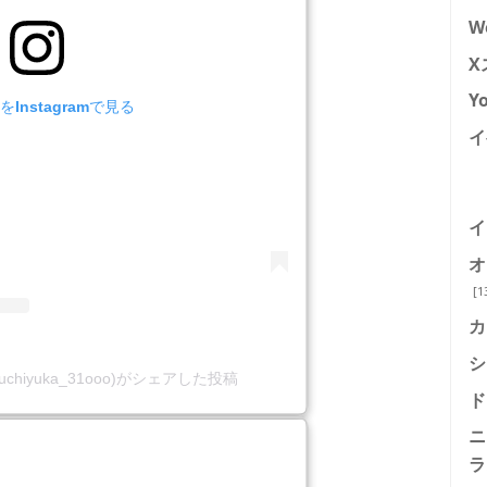
W
X
Y
Instagramで見る
イ
イ
オ
[1
カ
シ
guchiyuka_31ooo)がシェアした投稿
ド
ニ
ラ